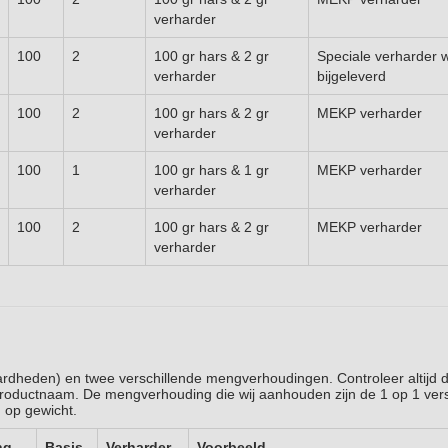
verharder
100
2
100 gr hars & 2 gr
Speciale verharder 
verharder
bijgeleverd
100
2
100 gr hars & 2 gr
MEKP verharder
verharder
100
1
100 gr hars & 1 gr
MEKP verharder
verharder
100
2
100 gr hars & 2 gr
MEKP verharder
verharder
hardheden) en twee verschillende mengverhoudingen. Controleer altijd 
roductnaam. De mengverhouding die wij aanhouden zijn de 1 op 1 vers
 op gewicht.
ng
Basis
Verharder
Voorbeeld