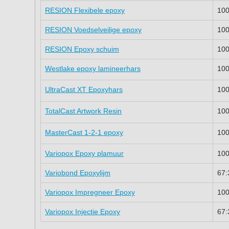
RESION Flexibele epoxy
100
RESION Voedselveilige epoxy
100
RESION Epoxy schuim
100
Westlake epoxy lamineerhars
100
UltraCast XT Epoxyhars
100
TotalCast Artwork Resin
100
MasterCast 1-2-1 epoxy
100
Variopox Epoxy plamuur
100
Variobond Epoxylijm
67:
Variopox Impregneer Epoxy
100
Variopox Injectie Epoxy
67: