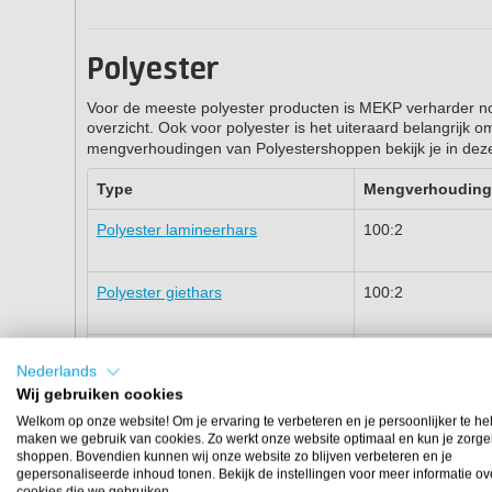
Polyester
Voor de meeste polyester producten is MEKP verharder nod
overzicht. Ook voor polyester is het uiteraard belangrijk
mengverhoudingen van Polyestershoppen bekijk je in deze
Type
Mengverhouding
Polyester lamineerhars
100:2
Polyester giethars
100:2
Vinylesterhars
100:2
Nederlands
Wij gebruiken cookies
ISO-NPG Topcoat in kleur
100:2
Welkom op onze website! Om je ervaring te verbeteren en je persoonlijker te he
maken we gebruik van cookies. Zo werkt onze website optimaal en kun je zorge
shoppen. Bovendien kunnen wij onze website zo blijven verbeteren en je
gepersonaliseerde inhoud tonen. Bekijk de instellingen voor meer informatie ov
NPG Polyester topcoat voor
100:2
cookies die we gebruiken.