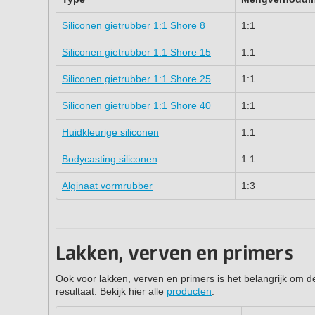
Siliconen gietrubber 1:1 Shore 8
1:1
Siliconen gietrubber 1:1 Shore 15
1:1
Siliconen gietrubber 1:1 Shore 25
1:1
Siliconen gietrubber 1:1 Shore 40
1:1
Huidkleurige siliconen
1:1
Bodycasting siliconen
1:1
Alginaat vormrubber
1:3
Lakken, verven en primers
Ook voor lakken, verven en primers is het belangrijk om 
resultaat. Bekijk hier alle
producten
.