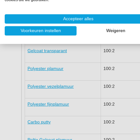
zwembaden
ISO-NPG Gelcoat in kleur
100:2
Accepteer alles
Voorkeuren instellen
Weigeren
Topcoat transparant
100:2
Gelcoat transparant
100:2
Polyester plamuur
100:2
Polyester vezelplamuur
100:2
Polyester fijnplamuur
100:2
Carbo putty
100:2
Poltix Gelcoat plamuur
100:2