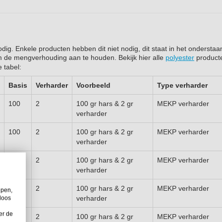
ig. Enkele producten hebben dit niet nodig, dit staat in het onderstaa
 om de mengverhouding aan te houden. Bekijk hier alle
polyester
product
 tabel:
Basis
Verharder
Voorbeeld
Type
verharder
100
2
100 gr hars & 2 gr
MEKP verharder
verharder
100
2
100 gr hars & 2 gr
MEKP verharder
verharder
100
2
100 gr hars & 2 gr
MEKP verharder
verharder
100
2
100 gr hars & 2 gr
MEKP verharder
lpen,
verharder
loos
er de
100
2
100 gr hars & 2 gr
MEKP verharder