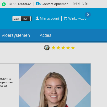
+3185 1305932
Contact opnemen
🇫🇷
🇬🇧
0
Mijn account
Winkelwagen
21%
Incl.
Excl.
Vloersystemen
Acties
ingen te
ingen van
na of