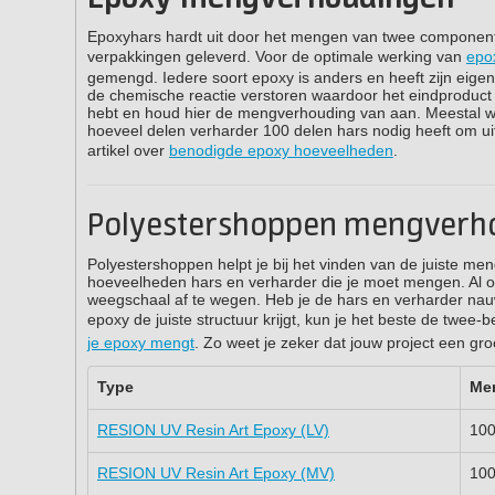
Epoxyhars hardt uit door het mengen van twee componenten:
verpakkingen geleverd. Voor de optimale werking van
epo
gemengd. Iedere soort epoxy is anders en heeft zijn eig
de chemische reactie verstoren waardoor het eindproduct z
hebt en houd hier de mengverhouding van aan. Meestal 
hoeveel delen verharder 100 delen hars nodig heeft om uit
artikel over
benodigde epoxy hoeveelheden
.
Polyestershoppen mengverh
Polyestershoppen helpt je bij het vinden van de juiste me
hoeveelheden hars en verharder die je moet mengen. Al
weegschaal af te wegen. Heb je de hars en verharder n
epoxy de juiste structuur krijgt, kun je het beste de twe
je epoxy mengt
. Zo weet je zeker dat jouw project een g
Type
Me
RESION UV Resin Art Epoxy (LV)
100
RESION UV Resin Art Epoxy (MV)
100