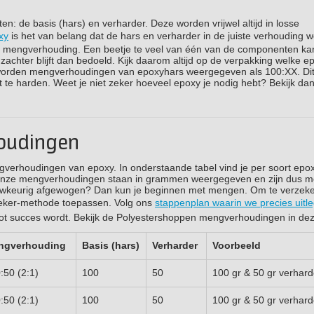
 de basis (hars) en verharder. Deze worden vrijwel altijd in losse
xy
is het van belang dat de hars en verharder in de juiste verhouding 
en mengverhouding. Een beetje te veel van één van de componenten kan
achter blijft dan bedoeld. Kijk daarom altijd op de verpakking welke ep
worden mengverhoudingen van epoxyhars weergegeven als 100:XX. Dit
 te harden. Weet je niet zeker hoeveel epoxy je nodig hebt? Bekijk da
oudingen
ngverhoudingen van epoxy. In onderstaande tabel vind je per soort epox
 onze mengverhoudingen staan in grammen weergegeven en zijn dus m
auwkeurig afgewogen? Dan kun je beginnen met mengen. Om te verzeke
e-beker-methode toepassen. Volg ons
stappenplan waarin we precies uitl
root succes wordt. Bekijk de Polyestershoppen mengverhoudingen in dez
ngverhouding
Basis (hars)
Verharder
Voorbeeld
:50 (2:1)
100
50
100 gr & 50 gr verhard
:50 (2:1)
100
50
100 gr & 50 gr verhard