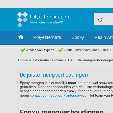
Polyestershoppen
Voor alles wat kleeft!
Polyesterhars
Epoxy
Resin Art
Advies van experts
Gratis verzending vanaf € 100,00
Home
Informatie centrum
De juiste mengverhoudinge
De juiste mengverhoudingen
Epoxy mengen is niet moeilijk maar het moet wel nauwkeur
gebruiken. Door het aanhouden van de juiste verhoudingen
al onze aangeboden soorten epoxy. Staat de verhouding v
neem
contact op met onze klantenservice
. Het team van P
Epoxy mengverhoudingen