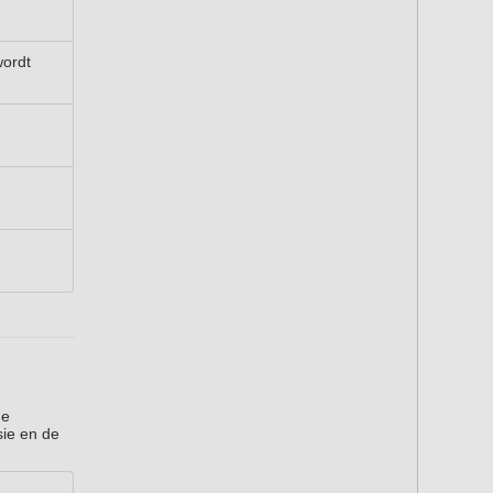
wordt
de
ie en de