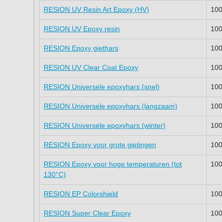
RESION UV Resin Art Epoxy (HV)
100
RESION UV Epoxy resin
100
RESION Epoxy giethars
100
RESION UV Clear Coat Epoxy
100
RESION Universele epoxyhars (snel)
100
RESION Universele epoxyhars (langzaam)
100
RESION Universele epoxyhars (winter)
100
RESION Epoxy voor grote gietingen
100
RESION Epoxy voor hoge temperaturen (tot
100
130°C)
RESION EP Colorshield
100
RESION Super Clear Epoxy
100