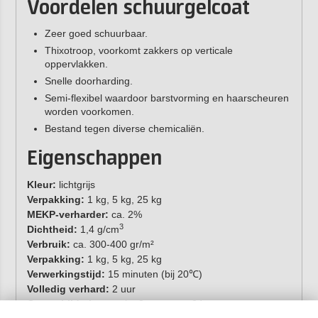
Voordelen schuurgelcoat
Zeer goed schuurbaar.
Thixotroop, voorkomt zakkers op verticale
oppervlakken.
Snelle doorharding.
Semi-flexibel waardoor barstvorming en haarscheuren
worden voorkomen.
Bestand tegen diverse chemicaliën.
Eigenschappen
Kleur:
lichtgrijs
Verpakking:
1 kg, 5 kg, 25 kg
MEKP-verharder:
ca. 2%
3
Dichtheid:
1,4 g/cm
Verbruik:
ca. 300-400 gr/m²
Verpakking:
1 kg, 5 kg, 25 kg
Verwerkingstijd:
15 minuten (bij 20℃)
Volledig verhard:
2 uur
Overschilderbaar:
min. 3 uur, max. 24 uur