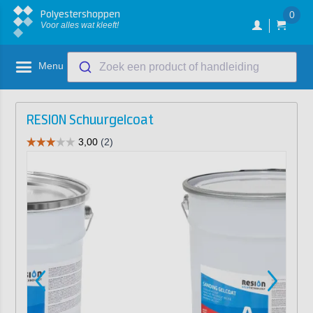
Polyestershoppen
0
Voor alles wat kleeft!
Menu
Zoek een product of handleiding
RESION Schuurgelcoat