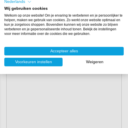
Houdbaarheid:
3 tot 6 maanden
Nederlands
Wij gebruiken cookies
Hieronder vind je een overzicht van de benodigde
Welkom op onze website! Om je ervaring te verbeteren en je persoonlijker te
hoeveelheid
verharder
per hoeveelheid topcoat:
helpen, maken we gebruik van cookies. Zo werkt onze website optimaal en
kun je zorgeloos shoppen. Bovendien kunnen wij onze website zo blijven
verbeteren en je gepersonaliseerde inhoud tonen. Bekijk de instellingen
Schuurgelcoat
Verharder
voor meer informatie over de cookies die we gebruiken.
1 kg
20 ml verharder
Accepteer alles
5 kg
100 ml verharder
Voorkeuren instellen
Weigeren
25 kg
500 ml verharder