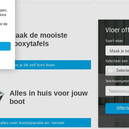
lpen,
loos
er de
Vloer of
Maak de mooiste
Soort vloer
epoxytafels
Selecteer een 
jk hier hoe je dit zelf kunt doen
Selecte
Telefoonnum
Alles in huis voor jouw
boot
alles over bootreparatie en -herstel