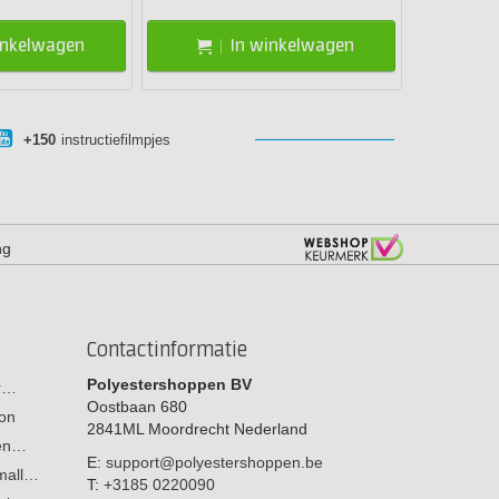
inkelwagen
In winkelwagen
+150
instructiefilmpjes
ng
Contactinformatie
Polyestershoppen BV
or…
Oostbaan 680
on
2841ML
Moordrecht
Nederland
men…
E:
support@polyestershoppen.be
 mall…
T:
+3185 0220090