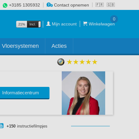
+3185 1305932
Contact opnemen
🇫🇷
🇬🇧
0
Mijn account
Winkelwagen
21%
Incl.
Excl.
Vloersystemen
Acties
Informatiecentrum
+150
instructiefilmpjes