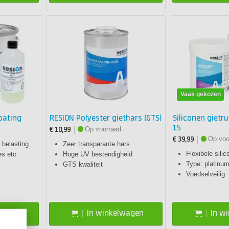
Vaak gekozen
oating
RESION Polyester giethars (GTS)
Siliconen gietr
15
Op voorraad
€ 10,99
Op voo
€ 39,99
 belasting
Zeer transparante hars
Flexibele sili
es etc.
Hoge UV bestendigheid
Type: platinu
GTS kwaliteit
Voedselveilig
lwagen
In winkelwagen
In w