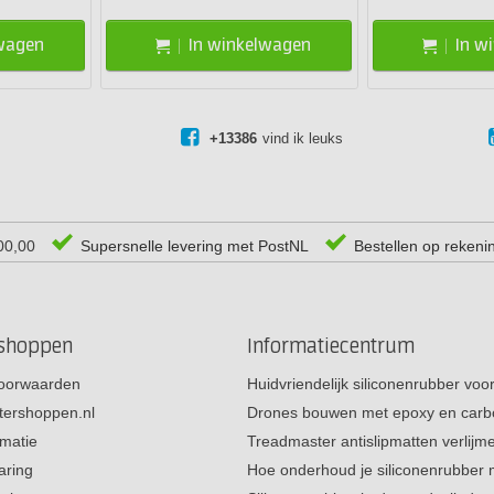
lwagen
In winkelwagen
In w
+13386
vind ik leuks
00,00
Supersnelle levering met PostNL
Bestellen op rekeni
rshoppen
Informatiecentrum
oorwaarden
Huidvriendelijk siliconenrubber vo
tershoppen.nl
Drones bouwen met epoxy en carb
rmatie
Treadmaster antislipmatten verlij
aring
Hoe onderhoud je siliconenrubber