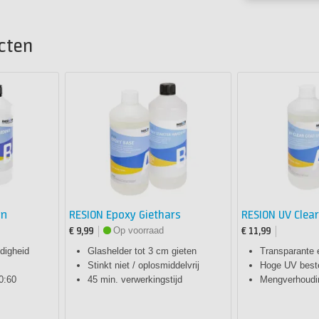
cten
in
RESION Epoxy Giethars
RESION UV Clea
Op voorraad
€ 9,99
€ 11,99
digheid
Glashelder tot 3 cm gieten
Transparante 
Stinkt niet / oplosmiddelvrij
Hoge UV best
0:60
45 min. verwerkingstijd
Mengverhoudi