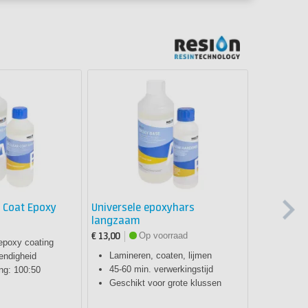
Vaak gek
r Coat Epoxy
Universele epoxyhars
Universel
langzaam
€ 13,00
Op voorraad
€ 13,00
epoxy coating
Laminer
Lamineren, coaten, lijmen
endigheid
25 min. 
45-60 min. verwerkingstijd
ng: 100:50
Hoge me
Geschikt voor grote klussen