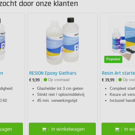
zocht door onze klanten
Populair
in
RESION Epoxy Giethars
Resin Art start
Op voorraad
Op voo
€ 9,99
€ 39,99
digheid
Glashelder tot 3 cm gieten
Compleet star
Stinkt niet / oplosmiddelvrij
Keuze uit vers
0:60
45 min. verwerkingstijd
Inclusief hand
lwagen
In winkelwagen
In w