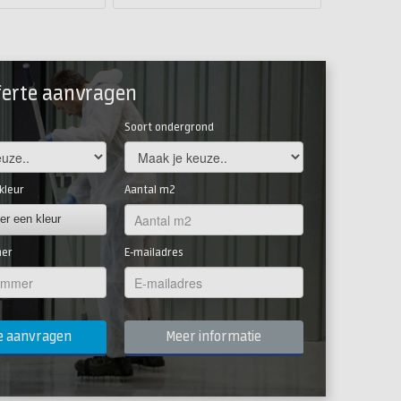
ferte aanvragen
Soort ondergrond
kleur
Aantal m2
er een kleur
mer
E-mailadres
Meer informatie