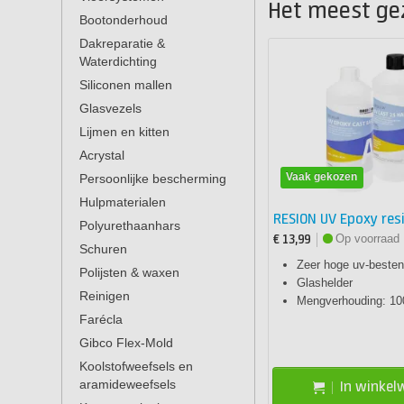
Het meest ge
Bootonderhoud
Dakreparatie &
Waterdichting
Siliconen mallen
Glasvezels
Lijmen en kitten
Acrystal
Vaak gekozen
Persoonlijke bescherming
Hulpmaterialen
RESION UV Epoxy res
Polyurethaanhars
Op voorraad
€ 13,99
Schuren
Zeer hoge uv-besten
Polijsten & waxen
Glashelder
Reinigen
Mengverhouding: 10
Farécla
Gibco Flex-Mold
Koolstofweefsels en
aramideweefsels
In winke