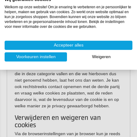
Overige / onvoorziene cookies
Welkom op onze website! Om je ervaring te verbeteren en je persoonlijker te
Door de manier waarop het internet en websites
helpen, maken we gebruik van cookies. Zo werkt onze website optimaal en
werken, kan het zijn dat wij niet altijd inzicht hebben in
kun je zorgeloos shoppen. Bovendien kunnen wij onze website zo blijven
verbeteren en je gepersonaliseerde inhoud tonen. Bekijk de instellingen
de cookies die via onze website door derde partijen
voor meer informatie over de cookies die we gebruiken.
worden geplaatst. Dit is met name het geval als onze
webpagina’s zogenaamde embedded-elementen
bevatten; dit zijn teksten, documenten, plaatjes of
Accepteer alles
filmpjes die bij een andere partij opgeslagen zijn, maar
die op, in of via onze website getoond worden.
Voorkeuren instellen
Weigeren
Indien je op
polyestershoppen.be
cookies tegenkomt
die in deze categorie vallen en die we hierboven dus
niet genoemd hebben, laat het ons dan weten. Je kan
ook rechtstreeks contact opnemen met de derde partij
en vraag welke cookies ze plaatsten, wat de reden
daarvoor is, wat de levensduur van de cookie is en op
welke manier ze je privacy gewaarborgd hebben.
Verwijderen en weigeren van
cookies
Via de browserinstellingen van je browser kun je reeds