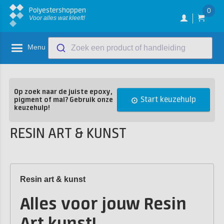
Polyestershoppen
0
Voor alles wat kleeft!
Menu
Zoek een product of handleiding
Op zoek naar de juiste epoxy,
Start keuzehulp
pigment of mal? Gebruik onze
keuzehulp!
RESIN ART & KUNST
Resin art & kunst
Alles voor jouw Resin