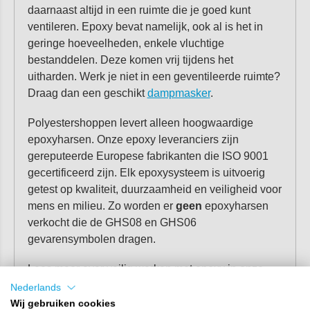
daarnaast altijd in een ruimte die je goed kunt
ventileren. Epoxy bevat namelijk, ook al is het in
geringe hoeveelheden, enkele vluchtige
bestanddelen. Deze komen vrij tijdens het
uitharden. Werk je niet in een geventileerde ruimte?
Draag dan een geschikt
dampmasker
.
Polyestershoppen levert alleen hoogwaardige
epoxyharsen. Onze epoxy leveranciers zijn
gereputeerde Europese fabrikanten die ISO 9001
gecertificeerd zijn. Elk epoxysysteem is uitvoerig
getest op kwaliteit, duurzaamheid en veiligheid voor
mens en milieu. Zo worden er
geen
epoxyharsen
verkocht die de GHS08 en GHS06
gevarensymbolen dragen.
Lees meer over veilig werken met epoxy in onze
informatie artikel: "
FAQ - Veilig werken met epoxy
".
Nederlands
Wij gebruiken cookies