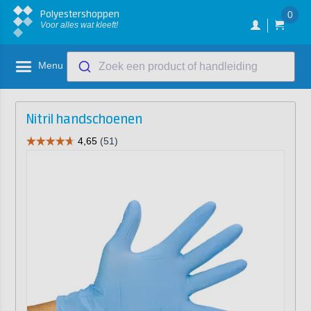
Polyestershoppen
0
Voor alles wat kleeft!
Menu
Zoek een product of handleiding
Nitril handschoenen