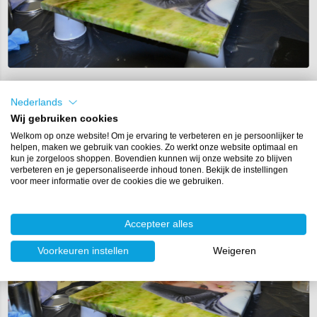
Nederlands
Stap 6. Randen afwerken
Wij gebruiken cookies
Druipt er epoxy over de randen? Strijk deze dan glad met een
Welkom op onze website! Om je ervaring te verbeteren en je persoonlijker te
platte wegwerpkwast
. Zo krijg je een nette afwerking rondom het
helpen, maken we gebruik van cookies. Zo werkt onze website optimaal en
kun je zorgeloos shoppen. Bovendien kunnen wij onze website zo blijven
canvas.
verbeteren en je gepersonaliseerde inhoud tonen. Bekijk de instellingen
voor meer informatie over de cookies die we gebruiken.
Accepteer alles
Voorkeuren instellen
Weigeren