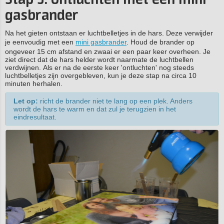
Stap 5. Ontluchten met een mini
gasbrander
Na het gieten ontstaan er luchtbelletjes in de hars. Deze verwijder
je eenvoudig met een
mini gasbrander
. Houd de brander op
ongeveer 15 cm afstand en zwaai er een paar keer overheen. Je
ziet direct dat de hars helder wordt naarmate de luchtbellen
verdwijnen. Als er na de eerste keer 'ontluchten' nog steeds
luchtbelletjes zijn overgebleven, kun je deze stap na circa 10
minuten herhalen.
Let op:
richt de brander niet te lang op een plek. Anders
wordt de hars te warm en dat zul je terugzien in het
eindresultaat.