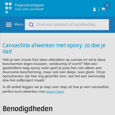
Polyestershoppen
0
Voor alles wat kleeft!
Menu
Zoek een product of handleiding
Canvasfoto afwerken met epoxy: zo doe je
dat!
Heb je een mooie foto laten afdrukken op canvas en wil je deze
beschermen tegen krassen, verkleuring of vocht? Met een
glasheldere laag epoxy resin geef je jouw foto niet alleen een
duurzame bescherming, maar ook een diepe, luxe glans. Onze
epoxyharsen zijn hier erg geschikt voor, wat het een eenvoudig
doe-het-zelfproject maakt.
In dit artikel leggen we je stap voor stap uit hoe je een canvasfoto
perfect kunt afwerken met
epoxy hars
.
Benodigdheden