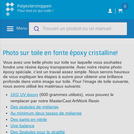
Polyestershoppen
0
Pour tout ce qui colle !
Menu
Trouver un produit ou un manuel
Photo sur toile en fonte époxy cristalline!
Vous avez une belle photo sur toile sur laquelle vous souhaitez
fondre une résine époxy transparente. Avec notre résine photo
époxy spéciale, c'est un travail assez simple. Nous serons heureux
de vous expliquer les étapes à suivre pour obtenir une brillance
profonde dans votre image sur toile. Pour l’image de toile suivante,
nous avons utilisé les matériaux suivants:
1KG UV époxy
(600 grammes utilisés), vous pouvez le
remplacer par notre MasterCast ArtWork Resin
Des spatules de mélange
Au minimum deux tasses de mélange
Des gants en nitrile
Une balance
Des Spatules pour le stratifié