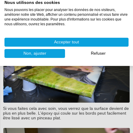
Nous utilisons des cookies
un point du brûleur car la résine deviendra trop chaude et vous le
verrez au final.
Nous pouvons les placer pour analyser les données de nos visiteurs,
améliorer notre site Web, afficher un contenu personnalisé et vous faire vivre
une expérience inoubliable. Pour plus d'informations sur les cookies que
nous utilisons, ouvrez les paramètres.
Accepter tout
Non, ajuster
Refuser
Si vous faites cela avec soin, vous verrez que la surface devient de
plus en plus belle. L'époxy qui coule sur les bords peut facilement
être lissé avec un pinceau plat.