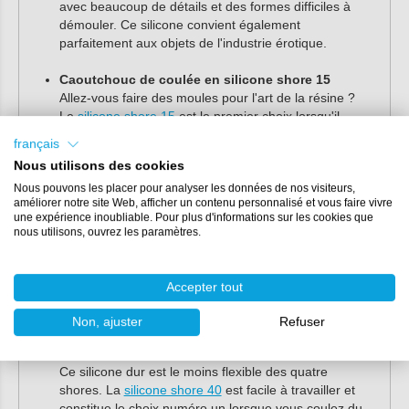
avec beaucoup de détails et des formes difficiles à
démouler. Ce silicone convient également
parfaitement aux objets de l'industrie érotique.
Caoutchouc de coulée en silicone shore 15
Allez-vous faire des moules pour l'art de la résine ?
Le
silicone shore 15
est le premier choix lorsqu'il
s'agit de fabriquer des moules de fonderie. Le
français
caoutchouc est flexible, facile à utiliser et a une faible
Nous utilisons des cookies
viscosité. Cela rend le shore 15 très adapté à la
Nous pouvons les placer pour analyser les données de nos visiteurs,
fabrication de moules en époxy.
améliorer notre site Web, afficher un contenu personnalisé et vous faire vivre
une expérience inoubliable. Pour plus d'informations sur les cookies que
Caoutchouc de coulée en silicone shore 25
nous utilisons, ouvrez les paramètres.
Si vous recherchez un silicone légèrement flexible,
vous pouvez utiliser
le caoutchouc silicone shore 25
.
Le caoutchouc de coulée convient à la fabrication de
Accepter tout
moules en silicone présentant un niveau de détail
moyen.
Non, ajuster
Refuser
Caoutchouc de coulée en silicone shore 40
Ce silicone dur est le moins flexible des quatre
shores. La
silicone shore 40
est facile à travailler et
constitue le choix numéro un lorsque vous coulez du