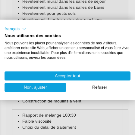
Revêtement mural dans les salles de séjour
Revêtement mural dans les salles de bains
Revêtement pour petits sols
Revêtement dans les salles des machines
Revêtement dans les zones humides
français
Nous utilisons des cookies
Peut être appliqué verticalement
Nous pouvons les placer pour analyser les données de nos visiteurs,
Rapport de mélange 100:25
améliorer notre site Web, afficher un contenu personnalisé et vous faire vivre
Haute stabilité aux UV
une expérience inoubliable. Pour plus d'informations sur les cookies que
Résistant à l'eau, à l'huile et à l'essence
nous utilisons, ouvrez les paramètres.
Disponible dans toutes les couleurs RAL
Accepter tout
HEXION Résine d'injection
Non, ajuster
Refuser
Injection sous vide
Construction de yachts
Construction de moulins à vent
Rapport de mélange 100:30
Faible viscosité
Choix du délai de traitement