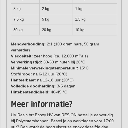
3 kg
2 kg
1 kg
7,5 kg
5 kg
2,5 kg
30 kg
20 kg
10 kg
Mengverhouding:
2:1 (100 gram hars, 50 gram
verharder)
Viscositeit:
zeer hoog (ca. 12.000 mPa.s)
Verwerkingstijd:
30-60 minuten bij 20°C
Minimale verwerkingstemperatuur:
15°C
Stofdroog:
na 6-12 uur (20°C)
Hanteerbaar:
na 12-18 uur (20°C)
Volledige doorharding:
3-5 dagen
Hittebestendigheid:
40-45 °C
Meer informatie?
UV Resin Art Epoxy HV van RESION bestel je eenvoudig
bij Polyestershoppen. Bestel je op werkdagen voor 17:00
uur? Dan wordt de hoog visceuze epoxy dezelfde dag