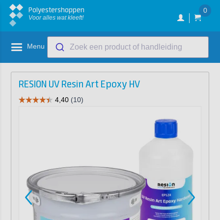
Polyestershoppen
0
Voor alles wat kleeft!
Menu
Zoek een product of handleiding
RESION UV Resin Art Epoxy HV