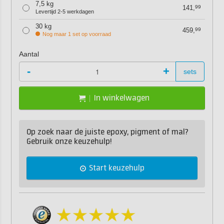
7,5 kg
141,
99
Levertijd 2-5 werkdagen
30 kg
459,
99
Nog maar 1 set op voorraad
Aantal
-
+
sets
In winkelwagen
Op zoek naar de juiste epoxy, pigment of mal?
Gebruik onze keuzehulp!
Start keuzehulp