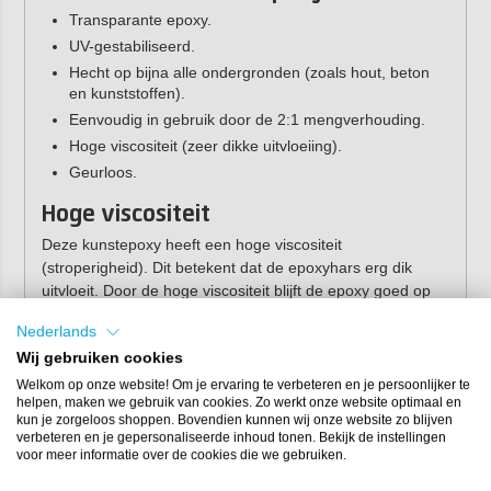
Transparante epoxy.
UV-gestabiliseerd.
Hecht op bijna alle ondergronden (zoals hout, beton
en kunststoffen).
Eenvoudig in gebruik door de 2:1 mengverhouding.
Hoge viscositeit (zeer dikke uitvloeiing).
Geurloos.
Hoge viscositeit
Deze kunstepoxy heeft een hoge viscositeit
(stroperigheid). Dit betekent dat de epoxyhars erg dik
uitvloeit. Door de hoge viscositeit blijft de epoxy goed op
zijn plaats waardoor deze epoxy erg geschikt is om
Nederlands
geodes en schilderijen te maken. Daarnaast lopen
Wij gebruiken cookies
pigmenten minder snel uit waardoor je
verschillende zones in je kunstwerk kunt maken.
Welkom op onze website! Om je ervaring te verbeteren en je persoonlijker te
helpen, maken we gebruik van cookies. Zo werkt onze website optimaal en
kun je zorgeloos shoppen. Bovendien kunnen wij onze website zo blijven
Tip:
ben je op zoek naar een kunst epoxyhars die
verbeteren en je gepersonaliseerde inhoud tonen. Bekijk de instellingen
dunner uitvloeit? Bekijk dan onze
RESION UV
voor meer informatie over de cookies die we gebruiken.
Resin Art Epoxy LV
(lage viscositeit) of de
RESION
UV Resin Art Epoxy MV
(medium viscositeit).