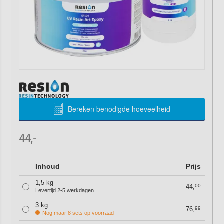
Bereken benodigde hoeveelheid
44,-
Inhoud
Prijs
1,5 kg
44,
00
Levertijd 2-5 werkdagen
3 kg
76,
99
Nog maar 8 sets op voorraad