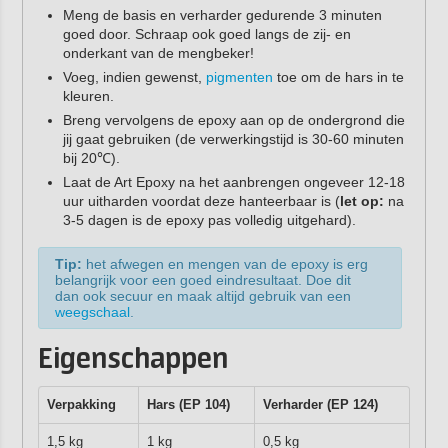
Meng de basis en verharder gedurende 3 minuten
goed door. Schraap ook goed langs de zij- en
onderkant van de mengbeker!
Voeg, indien gewenst,
pigmenten
toe om de hars in te
kleuren.
Breng vervolgens de epoxy aan op de ondergrond die
jij gaat gebruiken (de verwerkingstijd is 30-60 minuten
bij 20℃).
Laat de Art Epoxy na het aanbrengen ongeveer 12-18
uur uitharden voordat deze hanteerbaar is (
let op:
na
3-5 dagen is de epoxy pas volledig uitgehard).
Tip:
het afwegen en mengen van de epoxy is erg
belangrijk voor een goed eindresultaat. Doe dit
dan ook secuur en maak altijd gebruik van een
weegschaal
.
Eigenschappen
Verpakking
Hars (EP 104)
Verharder (EP 124)
1,5 kg
1 kg
0,5 kg