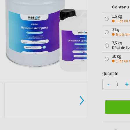
Contenu
1,5 kg
1 lot en 
3 kg
8 lots en
7,5 kg
Délai de li
30 kg
1 lot en 
Quantité
-
+