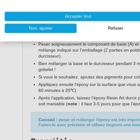
Accepter tout
Travailler avec Art Epoxy H
Non, ajuster
Refuser
Travailler avec RESION Resin Art Epoxy est très facile s
Peser soigneusement le composant de base (A) et l
mélange indiqué sur l'emballage (2 parties en poids
durcisseur).
Bien mélanger la base et le durcisseur pendant 3 mi
gobelet !
Si vous le souhaitez, ajoutez des pigments pour colo
Appliquez ensuite l'époxy sur la surface que vous al
60 minutes à 20℃).
Après l'application, laissez l'époxy Resin Art durci
soit maniable (
note :
il faut 3-5 jours pour que l'é
Conseil :
peser et mélanger l'époxy est très importa
Faites-le avec précision et utilisez toujours une
bal