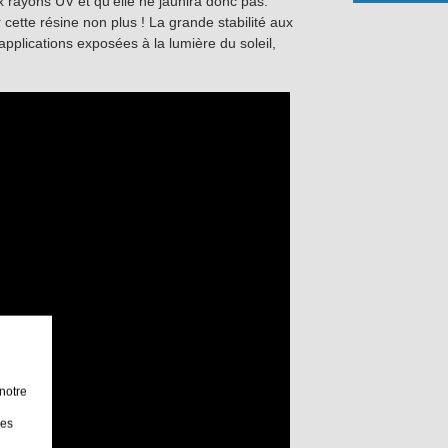
x rayons UV et qu'elle ne jaunira donc pas.
cette résine non plus ! La grande stabilité aux
applications exposées à la lumière du soleil,
notre
les