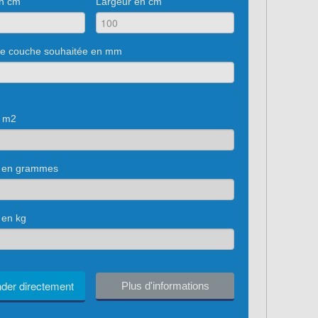
n cm
Largeur en cm
de couche souhaitée en mm
e m2
is en grammes
 en kg
er directement
Plus d'informations