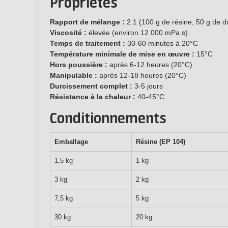
Propriétés
Rapport de mélange :
2:1 (100 g de résine, 50 g de d
Viscosité :
élevée (environ 12 000 mPa.s)
Temps de traitement :
30-60 minutes à 20°C
Température minimale de mise en œuvre :
15°C
Hors poussière :
après 6-12 heures (20°C)
Manipulable :
après 12-18 heures (20°C)
Durcissement complet :
3-5 jours
Résistance à la chaleur :
40-45°C
Conditionnements
Emballage
Résine (EP 104)
1,5 kg
1 kg
3 kg
2 kg
7,5 kg
5 kg
30 kg
20 kg