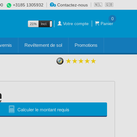
90
+3185 1305932
Contactez-nous
🇳🇱
🇬🇧
0
Votre compte
Panier
21%
Incl.
Excl.
vernis
Revêtement de sol
Promotions
Calculer le montant requis