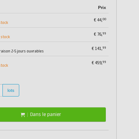
Prix
00
€
44,
stock
99
€
76,
 stock
99
€
141,
vraison 2-5 jours ouvrables
99
€
459,
stock
lots
Dans le panier