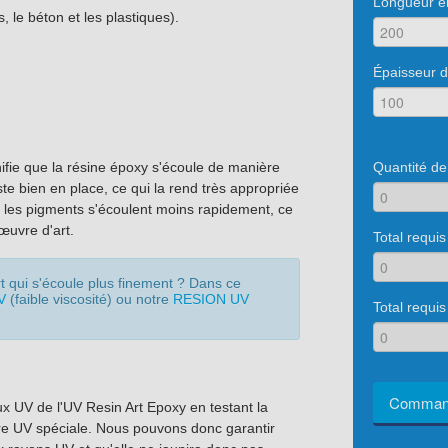
Longueur e
, le béton et les plastiques).
Épaisseur 
Quantité d
ifie que la résine époxy s'écoule de manière
ste bien en place, ce qui la rend très appropriée
e, les pigments s'écoulent moins rapidement, ce
œuvre d'art.
Total requ
t qui s'écoule plus finement ? Dans ce
V
(faible viscosité) ou notre
RESION UV
Total requis
Command
ux UV de l'UV Resin Art Epoxy en testant la
e UV spéciale. Nous pouvons donc garantir