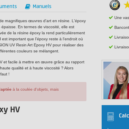
uments
Manuels
Une va
e magnifiques œuvres d'art en résine. L'époxy
 épaisse. En termes de viscosité, elle est
Bancont
evée de la résine époxy la rend particulièrement
Livrais
l est important que l'époxy reste à l'endroit où
ESION UV Resin Art Epoxy HV pour réaliser des
Livraiso
fférentes couleurs se mélangent.
UV et facile à mettre en œuvre grâce au rapport
ute qualité et à haute viscosité ? Alors
faut !
daptée
à la coulée d'objets, mais
oxy HV
Cal