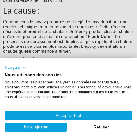
vous souffrez d'un “Flash Cure”.
La cause :
Comme vous le savez probablement déjà, l'époxy durcit par une
réaction chimique entre la résine et le durcisseur. Cette réaction
nécessite et produit de la chaleur. Si l'époxy produit plus de chaleur
qu'elle ne peut en dissiper, il se produit un
"Flash Cure"
. Le
processus de durcissement est de plus en plus rapide et la chaleur
produite est de plus en plus importante. L'époxy devient alors si
chaude qu'elle commence à fumer.
La solution :
français
Si vous souffrez de Flash Cure, il n'y a malheureusement plus
Nous utilisons des cookies
grand-chose à faire. Mettez votre époxy tranquillement à l'extérieur
jusqu'à ce qu'elle ait complètement refroidi. Veillez simplement à
Nous pouvons les placer pour analyser les données de nos visiteurs,
mettre votre gobelet mélangeur hors de portée des enfants et des
améliorer notre site Web, afficher un contenu personnalisé et vous faire vivre
animaux domestiques. Prévenir la cure d'amertume ?
une expérience inoubliable. Pour plus d'informations sur les cookies que
nous utilisons, ouvrez les paramètres.
Utilisez ces conseils pour éviter que votre époxy ne devienne trop
chaude.
Assurez-vous que la température ambiante n'est pas trop
Accepter tout
élevée (20°C est la température recommandée) ;
Versez en couches moins épaisses ;
Non, ajuster
Refuser
Utilisez une époxy qui durcit plus lentement.