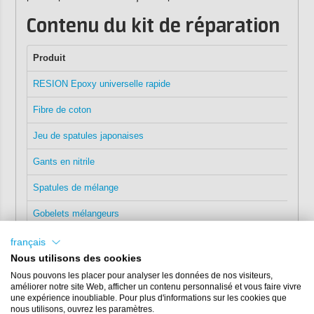
Contenu du kit de réparation
Produit
RESION Epoxy universelle rapide
Fibre de coton
Jeu de spatules japonaises
Gants en nitrile
Spatules de mélange
Gobelets mélangeurs
Brosses rondes jetables
français
Nous utilisons des cookies
Ruban d'emballage 50mm
Nous pouvons les placer pour analyser les données de nos visiteurs,
améliorer notre site Web, afficher un contenu personnalisé et vous faire vivre
une expérience inoubliable. Pour plus d'informations sur les cookies que
Si vous souhaitez fabriquer un mastic époxy avec
nous utilisons, ouvrez les paramètres.