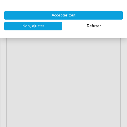
les matériaux de ce kit, vous pouvez commander
des
microballons rouges.
Accepter tout
Non, ajuster
Refuser