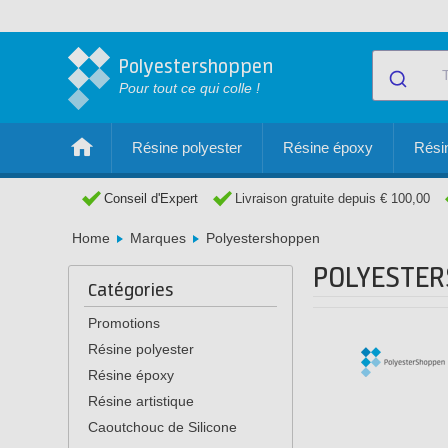
Polyestershoppen
Pour tout ce qui colle !
Résine polyester
Résine époxy
Résin
Conseil d'Expert
Livraison gratuite depuis € 100,00
Home
Marques
Polyestershoppen
POLYESTE
Catégories
Promotions
Résine polyester
Résine époxy
Résine artistique
Caoutchouc de Silicone