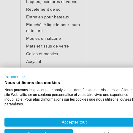
Laques, peintures et vernis
Revêtement de sol
Entretien pour bateaux
Etanchéité liquide pour murs
et toiture
Moules en silicone
Mats et tissus de verre
Colles et mastics
Acrystal
Protection personnelle
français
Accessoires
Nous utilisons des cookies
Résine de polyuréthane
Nous pouvons les placer pour analyser les données de nos visiteurs, améliorer 
Ponçage
site Web, afficher un contenu personnalisé et vous faire vivre une expérience
inoubliable. Pour plus d'informations sur les cookies que nous utilisons, ouvrez 
Polissage
paramètres.
Nettoyage
Farecla
Accepter tout
Gibco Flex-Mold
Tissus carbone et aramide