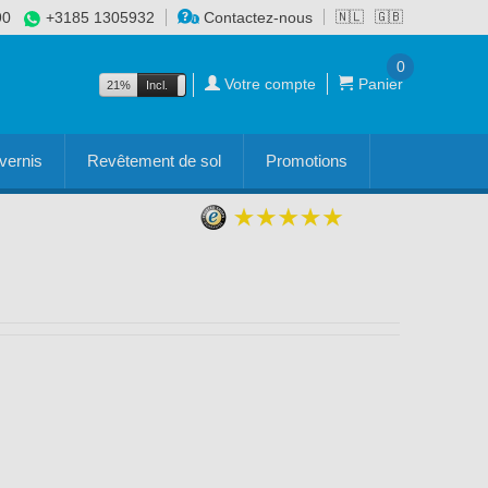
90
+3185 1305932
Contactez-nous
🇳🇱
🇬🇧
0
Votre compte
Panier
21%
Incl.
Excl.
vernis
Revêtement de sol
Promotions