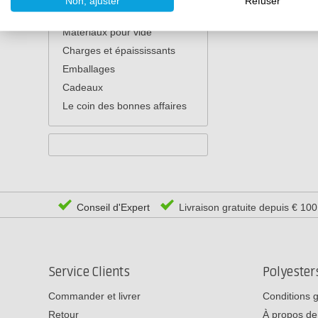
Non, ajuster
Refuser
Ames pour composites
Matériaux pour vide
Charges et épaississants
Emballages
Cadeaux
Le coin des bonnes affaires
Conseil d'Expert
Livraison gratuite depuis € 10
Service Clients
Polyeste
Commander et livrer
Conditions 
Retour
À propos de