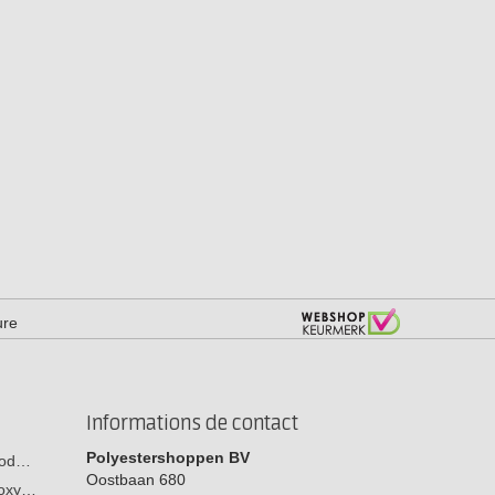
ure
Informations de contact
Polyestershoppen BV
 bod…
Oostbaan 680
poxy…