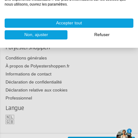
Payer
nous utilisons, ouvrez les paramètres.
Réclamations
Médias sociaux
Accepter tout
Non, ajuster
Refuser
Polyestershoppen
Conditions générales
À propos de Polyestershoppen.fr
Informations de contact
Déclaration de confidentialité
Déclaration relative aux cookies
Professionnel
Langue
🇳🇱
🇬🇧
1