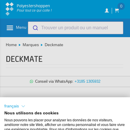
Polyestershoppen
0
Pour tout ce qui colle !
Menu
Trouver un produit ou un manuel
Home
Marques
Deckmate
DECKMATE
Conseil via WhatsApp:
+3185 1305932
français
Service Clients
Nous utilisons des cookies
Commander et livrer
Nous pouvons les placer pour analyser les données de nos visiteurs,
améliorer notre site Web, afficher un contenu personnalisé et vous faire vivre
Retour
une expérience inoubliable. Pour plus d'informations sur les cookies que