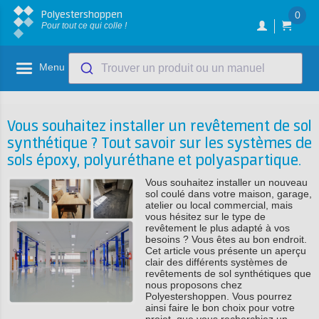
Polyestershoppen
0
Pour tout ce qui colle !
Menu
Trouver un produit ou un manuel
Vous souhaitez installer un revêtement de sol
synthétique ? Tout savoir sur les systèmes de
sols époxy, polyuréthane et polyaspartique.
Vous souhaitez installer un nouveau
sol coulé dans votre maison, garage,
atelier ou local commercial, mais
vous hésitez sur le type de
revêtement le plus adapté à vos
besoins ? Vous êtes au bon endroit.
Cet article vous présente un aperçu
clair des différents systèmes de
revêtements de sol synthétiques que
nous proposons chez
Polyestershoppen. Vous pourrez
ainsi faire le bon choix pour votre