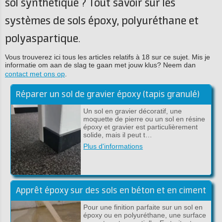
sol synthétique ? Tout savoir sur les
systèmes de sols époxy, polyuréthane et
polyaspartique.
Vous trouverez ici tous les articles relatifs à 18 sur ce sujet. Mis je
informatie om aan de slag te gaan met jouw klus? Neem dan
contact met ons op
.
Réparer un sol de gravier époxy (tapis granulé)
Un sol en gravier décoratif, une
moquette de pierre ou un sol en résine
époxy et gravier est particulièrement
solide, mais il peut t…
Plus d'informations
Apprêt époxy sur des sols en béton et en ciment
Pour une finition parfaite sur un sol en
époxy ou en polyuréthane, une surface