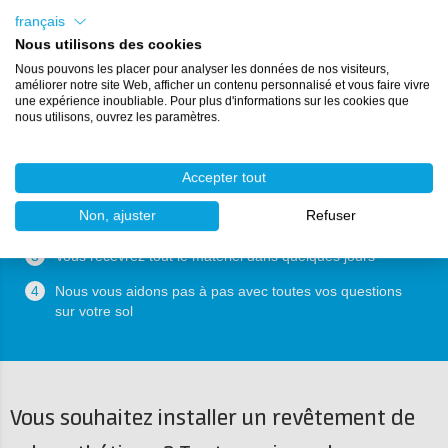
Demandez un plan étape par étape
français
Nous utilisons des cookies
Nous pouvons les placer pour analyser les données de nos visiteurs,
améliorer notre site Web, afficher un contenu personnalisé et vous faire vivre
une expérience inoubliable. Pour plus d'informations sur les cookies que
nous utilisons, ouvrez les paramètres.
Comment pouvons-nous vous aider ?
1
Nous recevons votre demande
Accepter tout
2
Nous élaborons un plan personnalisé et en discutons
Non, ajuster
Refuser
avec vous
3
Vous recevrez tout le matériel dans quelques jours
4
Nous vous aidons pas à pas avec toutes vos questions
sur votre sol
Vous souhaitez installer un revêtement de