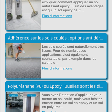
expliquer comment appliquer un sol
autolissant époxy ! L'un des avantages
est qu'un sol époxy peut…
Plus d'informations
Adhérence sur les sols coulés : options antidérapantes pour les sols coulés
Les sols coulés sont naturellement très
lisses. Pour de nombreuses
applications, c'est également
souhaitable, par exemple dans les
salons e…
Plus d'informations
Polyuréthane (PU) ou Époxy : Quelles sont les différences pour un sol coulé ?
Vous avez l'intention d'appliquer vous-
même un sol coulé, mais vous hésitez
encore entre un sol en époxy et un sol
en polyurét…