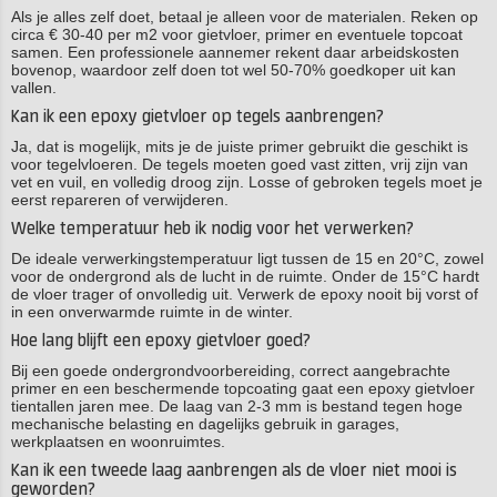
Als je alles zelf doet, betaal je alleen voor de materialen. Reken op
circa € 30-40 per m2 voor gietvloer, primer en eventuele topcoat
samen. Een professionele aannemer rekent daar arbeidskosten
bovenop, waardoor zelf doen tot wel 50-70% goedkoper uit kan
vallen.
Kan ik een epoxy gietvloer op tegels aanbrengen?
Ja, dat is mogelijk, mits je de juiste primer gebruikt die geschikt is
voor tegelvloeren. De tegels moeten goed vast zitten, vrij zijn van
vet en vuil, en volledig droog zijn. Losse of gebroken tegels moet je
eerst repareren of verwijderen.
Welke temperatuur heb ik nodig voor het verwerken?
De ideale verwerkingstemperatuur ligt tussen de 15 en 20°C, zowel
voor de ondergrond als de lucht in de ruimte. Onder de 15°C hardt
de vloer trager of onvolledig uit. Verwerk de epoxy nooit bij vorst of
in een onverwarmde ruimte in de winter.
Hoe lang blijft een epoxy gietvloer goed?
Bij een goede ondergrondvoorbereiding, correct aangebrachte
primer en een beschermende topcoating gaat een epoxy gietvloer
tientallen jaren mee. De laag van 2-3 mm is bestand tegen hoge
mechanische belasting en dagelijks gebruik in garages,
werkplaatsen en woonruimtes.
Kan ik een tweede laag aanbrengen als de vloer niet mooi is
geworden?