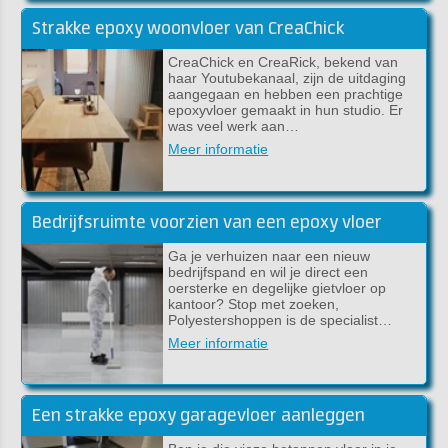
Strakke epoxy woonvloer van CreaChick
CreaChick en CreaRick, bekend van
haar Youtubekanaal, zijn de uitdaging
aangegaan en hebben een prachtige
epoxyvloer gemaakt in hun studio. Er
was veel werk aan…
Meer informatie
Bedrijfsruimte voorzien van een epoxy vloer
Ga je verhuizen naar een nieuw
bedrijfspand en wil je direct een
oersterke en degelijke gietvloer op
kantoor? Stop met zoeken,
Polyestershoppen is de specialist…
Meer informatie
Een strakke epoxy garagevloer aanleggen