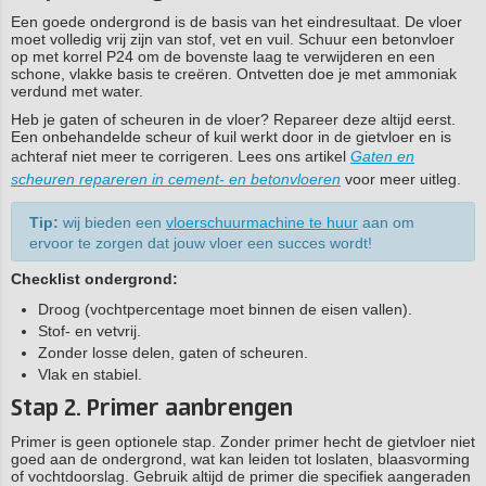
Een goede ondergrond is de basis van het eindresultaat. De vloer
moet volledig vrij zijn van stof, vet en vuil. Schuur een betonvloer
op met korrel P24 om de bovenste laag te verwijderen en een
schone, vlakke basis te creëren. Ontvetten doe je met ammoniak
verdund met water.
Heb je gaten of scheuren in de vloer? Repareer deze altijd eerst.
Een onbehandelde scheur of kuil werkt door in de gietvloer en is
achteraf niet meer te corrigeren. Lees ons artikel
Gaten en
scheuren repareren in cement- en betonvloeren
voor meer uitleg.
Tip:
wij bieden een
vloerschuurmachine te huur
aan om
ervoor te zorgen dat jouw vloer een succes wordt!
Checklist ondergrond:
Droog (vochtpercentage moet binnen de eisen vallen).
Stof- en vetvrij.
Zonder losse delen, gaten of scheuren.
Vlak en stabiel.
Stap 2. Primer aanbrengen
Primer is geen optionele stap. Zonder primer hecht de gietvloer niet
goed aan de ondergrond, wat kan leiden tot loslaten, blaasvorming
of vochtdoorslag. Gebruik altijd de primer die specifiek aangeraden