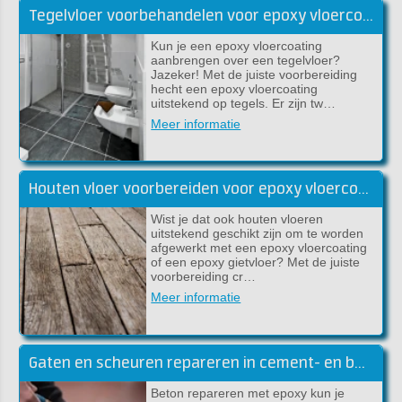
Tegelvloer voorbehandelen voor epoxy vloercoating
Kun je een epoxy vloercoating
aanbrengen over een tegelvloer?
Jazeker! Met de juiste voorbereiding
hecht een epoxy vloercoating
uitstekend op tegels. Er zijn tw…
Meer informatie
Houten vloer voorbereiden voor epoxy vloercoating
Wist je dat ook houten vloeren
uitstekend geschikt zijn om te worden
afgewerkt met een epoxy vloercoating
of een epoxy gietvloer? Met de juiste
voorbereiding cr…
Meer informatie
Gaten en scheuren repareren in cement- en betonvloeren
Beton repareren met epoxy kun je