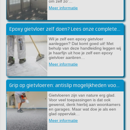
om zelf zo'…
Meer informatie
Epoxy gietvloer zelf doen? Lees onze complete handleiding
Wil je zelf een epoxy gietvloer
aanleggen? Dat komt goed uit! Met
behulp van deze handleiding leggen wij
je haarfijn uit hoe je zelf een epoxy
gietvloer aanbren…
Meer informatie
Grip op gietvloeren: antislip mogelijkheden voor gietvloeren
Gietvloeren zijn van nature erg glad.
Voor veel toepassingen is dat ook
gewenst, denk hierbij aan woonkamers
en garages. Maar wat doe je als een
glad oppervlak…
Meer informatie