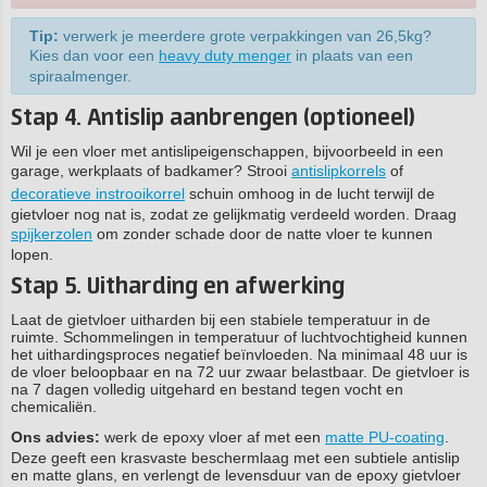
Tip:
verwerk je meerdere grote verpakkingen van 26,5kg?
Kies dan voor een
heavy duty menger
in plaats van een
spiraalmenger.
Stap 4. Antislip aanbrengen (optioneel)
Wil je een vloer met antislipeigenschappen, bijvoorbeeld in een
garage, werkplaats of badkamer? Strooi
antislipkorrels
of
decoratieve instrooikorrel
schuin omhoog in de lucht terwijl de
gietvloer nog nat is, zodat ze gelijkmatig verdeeld worden. Draag
spijkerzolen
om zonder schade door de natte vloer te kunnen
lopen.
Stap 5. Uitharding en afwerking
Laat de gietvloer uitharden bij een stabiele temperatuur in de
ruimte. Schommelingen in temperatuur of luchtvochtigheid kunnen
het uithardingsproces negatief beïnvloeden. Na minimaal 48 uur is
de vloer beloopbaar en na 72 uur zwaar belastbaar. De gietvloer is
na 7 dagen volledig uitgehard en bestand tegen vocht en
chemicaliën.
Ons advies:
werk de epoxy vloer af met een
matte PU-coating
.
Deze geeft een krasvaste beschermlaag met een subtiele antislip
en matte glans, en verlengt de levensduur van de epoxy gietvloer