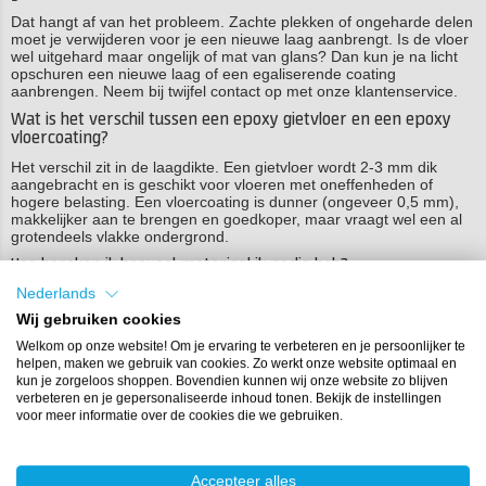
Dat hangt af van het probleem. Zachte plekken of ongeharde delen
moet je verwijderen voor je een nieuwe laag aanbrengt. Is de vloer
wel uitgehard maar ongelijk of mat van glans? Dan kun je na licht
opschuren een nieuwe laag of een egaliserende coating
aanbrengen. Neem bij twijfel contact op met onze klantenservice.
Wat is het verschil tussen een epoxy gietvloer en een epoxy
vloercoating?
Het verschil zit in de laagdikte. Een gietvloer wordt 2-3 mm dik
aangebracht en is geschikt voor vloeren met oneffenheden of
hogere belasting. Een vloercoating is dunner (ongeveer 0,5 mm),
makkelijker aan te brengen en goedkoper, maar vraagt wel een al
grotendeels vlakke ondergrond.
Hoe bereken ik hoeveel materiaal ik nodig heb?
Meet de lengte en breedte van de ruimte op en vermenigvuldig die
Nederlands
met elkaar voor het totale aantal vierkante meters. Tel daar 10% bij
Wij gebruiken cookies
op als speling voor verliezen langs de randen en bij het mengen.
Onze specialisten helpen je graag bij het samenstellen van het
Welkom op onze website! Om je ervaring te verbeteren en je persoonlijker te
juiste pakket op basis van jouw oppervlakte.
helpen, maken we gebruik van cookies. Zo werkt onze website optimaal en
kun je zorgeloos shoppen. Bovendien kunnen wij onze website zo blijven
Kan ik een epoxy gietvloer buiten aanbrengen?
verbeteren en je gepersonaliseerde inhoud tonen. Bekijk de instellingen
voor meer informatie over de cookies die we gebruiken.
Een standaard epoxy gietvloer is niet geschikt voor buiten. Epoxy is
gevoelig voor UV-straling, waardoor de vloer buiten snel verkleurt
en krijtachtig wordt. Voor buiten toepassingen zoals een terras of
oprit kun je beter kiezen voor een polyaspartic coating of een
Accepteer alles