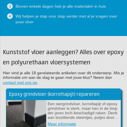
3
Binnen enkele dagen heb je alle materialen in huis
4
Wij helpen je stap voor stap verder met al je vragen over
jouw vloer
Kunststof vloer aanleggen? Alles over epoxy
en polyurethaan vloersystemen
Hier vind je alle 18 gerelateerde artikelen over dit onderwerp. Mis je
informatie om aan de slag te gaan met jouw klus? Neem dan
contact met ons op
.
Epoxy grindvloer (korreltapijt) repareren
Een siergrindvloer, korreltapijt of epoxy
grindvloer is sterk, maar kan in de loop
der jaren toch beschadigd raken. Denk
aan loszittende steentjes, putjes door…
Meer informatie