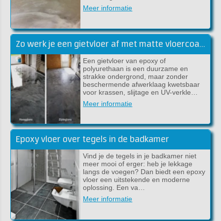
Meer informatie
Zo werk je een gietvloer af met matte vloercoating [handleiding]
Een gietvloer van epoxy of
polyurethaan is een duurzame en
strakke ondergrond, maar zonder
beschermende afwerklaag kwetsbaar
voor krassen, slijtage en UV-verkle…
Meer informatie
Epoxy vloer over tegels in de badkamer
Vind je de tegels in je badkamer niet
meer mooi of erger: heb je lekkage
langs de voegen? Dan biedt een epoxy
vloer een uitstekende en moderne
oplossing. Een va…
Meer informatie