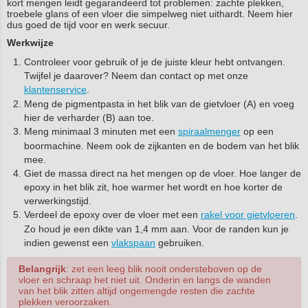
kort mengen leidt gegarandeerd tot problemen: zachte plekken,
troebele glans of een vloer die simpelweg niet uithardt. Neem hier
dus goed de tijd voor en werk secuur.
Werkwijze
Controleer voor gebruik of je de juiste kleur hebt ontvangen.
Twijfel je daarover? Neem dan contact op met onze
klantenservice
.
Meng de pigmentpasta in het blik van de gietvloer (A) en voeg
hier de verharder (B) aan toe.
Meng minimaal 3 minuten met een
spiraalmenger
op een
boormachine. Neem ook de zijkanten en de bodem van het blik
mee.
Giet de massa direct na het mengen op de vloer. Hoe langer de
epoxy in het blik zit, hoe warmer het wordt en hoe korter de
verwerkingstijd.
Verdeel de epoxy over de vloer met een
rakel voor gietvloeren
.
Zo houd je een dikte van 1,4 mm aan. Voor de randen kun je
indien gewenst een
vlakspaan
gebruiken.
Belangrijk
: zet een leeg blik nooit ondersteboven op de
vloer en schraap het niet uit. Onderin en langs de wanden
van het blik zitten altijd ongemengde resten die zachte
plekken veroorzaken.