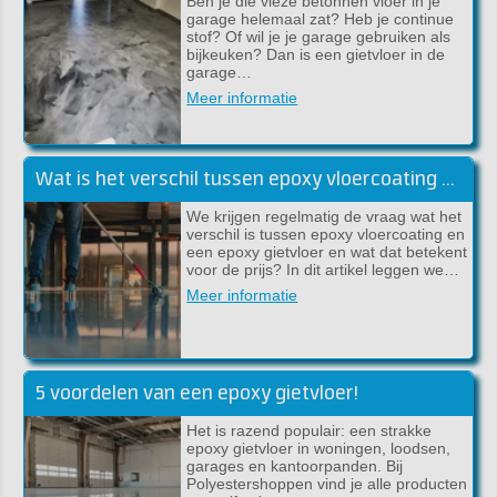
Ben je die vieze betonnen vloer in je
garage helemaal zat? Heb je continue
stof? Of wil je je garage gebruiken als
bijkeuken? Dan is een gietvloer in de
garage…
Meer informatie
Wat is het verschil tussen epoxy vloercoating en een epoxy gietvloer?
We krijgen regelmatig de vraag wat het
verschil is tussen epoxy vloercoating en
een epoxy gietvloer en wat dat betekent
voor de prijs? In dit artikel leggen we…
Meer informatie
5 voordelen van een epoxy gietvloer!
Het is razend populair: een strakke
epoxy gietvloer in woningen, loodsen,
garages en kantoorpanden. Bij
Polyestershoppen vind je alle producten