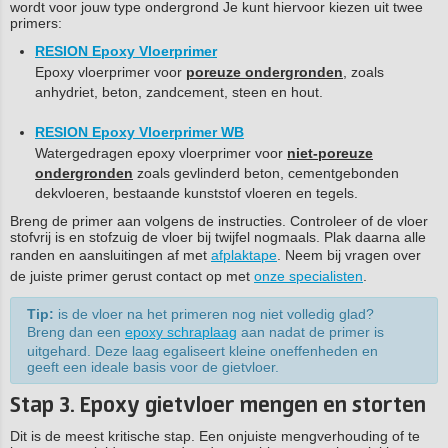
wordt voor jouw type ondergrond Je kunt hiervoor kiezen uit twee
primers:
RESION Epoxy Vloerprimer
Epoxy vloerprimer voor
poreuze ondergronden
, zoals
anhydriet, beton, zandcement, steen en hout.
RESION Epoxy Vloerprimer WB
Watergedragen epoxy vloerprimer voor
niet-poreuze
ondergronden
zoals gevlinderd beton, cementgebonden
dekvloeren, bestaande kunststof vloeren en tegels.
Breng de primer aan volgens de instructies. Controleer of de vloer
stofvrij is en stofzuig de vloer bij twijfel nogmaals. Plak daarna alle
randen en aansluitingen af met
afplaktape
. Neem bij vragen over
de juiste primer gerust contact op met
onze specialisten
.
Tip:
is de vloer na het primeren nog niet volledig glad?
Breng dan een
epoxy schraplaag
aan nadat de primer is
uitgehard. Deze laag egaliseert kleine oneffenheden en
geeft een ideale basis voor de gietvloer.
Stap 3. Epoxy gietvloer mengen en storten
Dit is de meest kritische stap. Een onjuiste mengverhouding of te