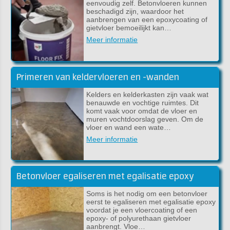
eenvoudig zelf. Betonvloeren kunnen
beschadigd zijn, waardoor het
aanbrengen van een epoxycoating of
gietvloer bemoeilijkt kan…
Meer informatie
Primeren van keldervloeren en -wanden
Kelders en kelderkasten zijn vaak wat
benauwde en vochtige ruimtes. Dit
komt vaak voor omdat de vloer en
muren vochtdoorslag geven. Om de
vloer en wand een wate…
Meer informatie
Betonvloer egaliseren met egalisatie epoxy
Soms is het nodig om een betonvloer
eerst te egaliseren met egalisatie epoxy
voordat je een vloercoating of een
epoxy- of polyurethaan gietvloer
aanbrengt. Vloe…