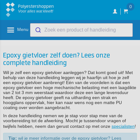
Polyestershoppen
0
Voor alles wat kleeft!
Menu
Zoek een product of handleiding
Epoxy gietvloer zelf doen? Lees onze
complete handleiding
Wil je zelf een epoxy gietvloer aanleggen? Dat komt goed uit! Met
behulp van deze handleiding leggen wij je haarfijn uit hoe je zelf
een epoxy gietvloer aanbrengt! Eén van de voordelen is dat een
epoxy gietvloer een hoge mechanische belasting met een laagdikte
van 2 tot 3 mm weerstaat waardoor deze een lange levensduur
heeft. De epoxy gietvloer geeft na uitharding een strak en
hoogglans oppervlak, hier kan naar wens nog een matte PU
coating over worden aangebracht.
In deze handleiding nemen we je stap voor stap mee van de
voorbereiding tot de afwerking. Mocht je tussendoor vragen of
twijfels hebben, neem dan gerust contact op met onze
specialisten
!
Tip:
wil je meer informatie over de epoxy gietvloer? Lees