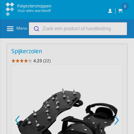
Polyestershoppen
0
Voor alles wat kleeft!
Menu
Zoek een product of handleiding
Spijkerzolen