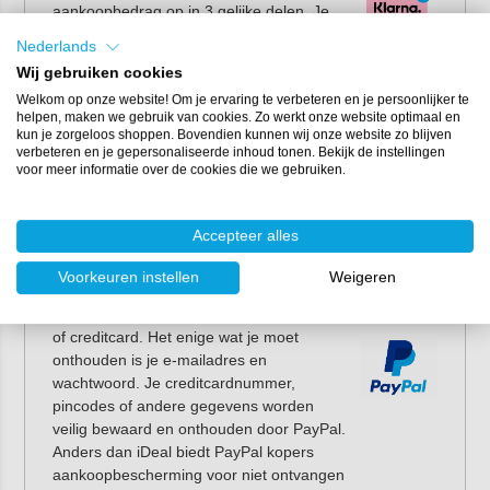
aankoopbedrag op in 3 gelijke delen. Je
betaalt bij de aankoop, na 30 dagen en na
Nederlands
60 dagen via automatische incasso. Zo
Wij gebruiken cookies
heb je er geen omkijken meer naar en
Welkom op onze website! Om je ervaring te verbeteren en je persoonlijker te
geniet je maximaal van je nieuwe aankoop.
helpen, maken we gebruik van cookies. Zo werkt onze website optimaal en
Eerder aflossen kan altijd. Bekijk meer
kun je zorgeloos shoppen. Bovendien kunnen wij onze website zo blijven
informatie over Klarna op
www.klarna.com
.
verbeteren en je gepersonaliseerde inhoud tonen. Bekijk de instellingen
voor meer informatie over de cookies die we gebruiken.
PayPal
Met PayPal betaal je snel, veilig en
Accepteer alles
gemakkelijk via je bankrekening, creditcard
of PayPal-rekening. Het enige wat je nodig
Voorkeuren instellen
Weigeren
hebt, is een (gratis) PayPal account. Je
koppelt dit vervolgens aan je bankrekening
of creditcard. Het enige wat je moet
onthouden is je e-mailadres en
wachtwoord. Je creditcardnummer,
pincodes of andere gegevens worden
veilig bewaard en onthouden door PayPal.
Anders dan iDeal biedt PayPal kopers
aankoopbescherming voor niet ontvangen