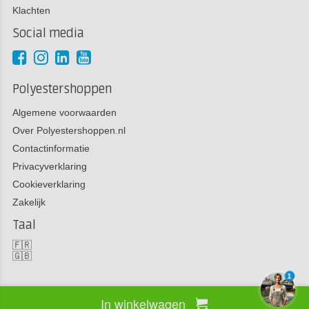
Klachten
Social media
Polyestershoppen
Algemene voorwaarden
Over Polyestershoppen.nl
Contactinformatie
Privacyverklaring
Cookieverklaring
Zakelijk
Taal
🇫🇷
🇬🇧
1
In winkelwagen
Copyright 2026 Polyestershoppen bv