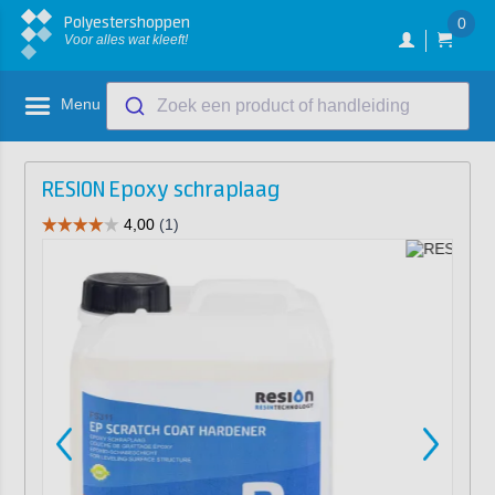
Polyestershoppen
0
Voor alles wat kleeft!
Menu
Zoek een product of handleiding
RESION Epoxy schraplaag