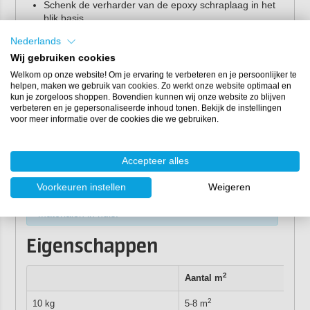
Schenk de verharder van de epoxy schraplaag in het
blik basis.
Meng minimaal 3 minuten lang met een spiraalmenger
Nederlands
op een accuboormachine. Schraap goed langs de
Wij gebruiken cookies
bodem en randen van het blik.
Welkom op onze website! Om je ervaring te verbeteren en je persoonlijker te
Giet het gehele mengsel direct in banen over de vloer
helpen, maken we gebruik van cookies. Zo werkt onze website optimaal en
uit voor een zo lang mogelijke verwerkingstijd.
kun je zorgeloos shoppen. Bovendien kunnen wij onze website zo blijven
Verdeel de epoxy schraplaag met een vloerwisser en
verbeteren en je gepersonaliseerde inhoud tonen. Bekijk de instellingen
voor meer informatie over de cookies die we gebruiken.
schraap de massa over de vloer.
Laat het geheel minimaal 24 uur uitharden voordat je
verder werkt met een
vloersysteem
naar keuze.
Accepteer alles
Tip:
vergeet niet om de juiste hulpmaterialen te
Voorkeuren instellen
Weigeren
bestellen. Met het
hulpmaterialenpakket voor
Epoxy Schraplaag
heb je direct de juiste
materialen in huis!
Eigenschappen
2
Aantal m
2
10 kg
5-8 m