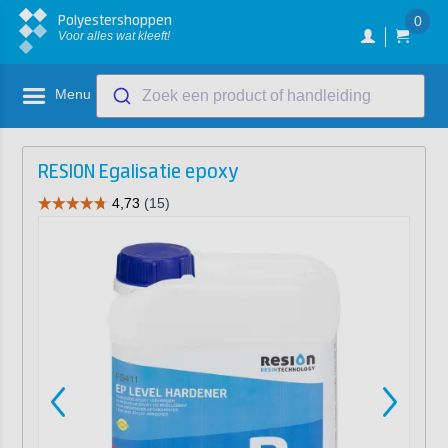
Polyestershoppen
0
Voor alles wat kleeft!
Menu
Zoek een product of handleiding
RESION Egalisatie epoxy