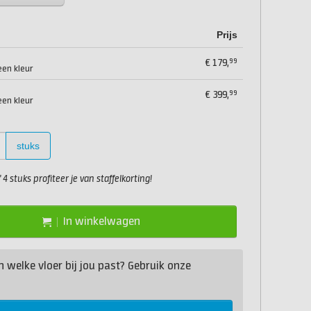
Prijs
99
€
179,
een kleur
99
€
399,
een kleur
stuks
4 stuks profiteer je van staffelkorting!
In winkelwagen
n welke vloer bij jou past? Gebruik onze