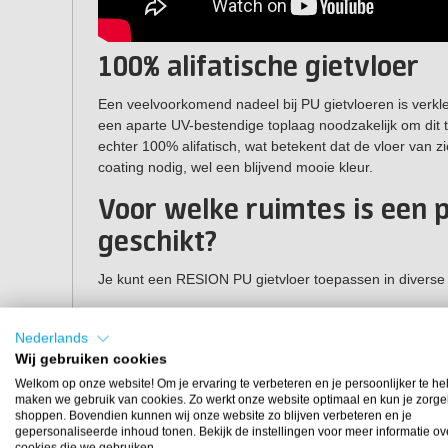
100% alifatische gietvloer
Een veelvoorkomend nadeel bij PU gietvloeren is verkle
een aparte UV-bestendige toplaag noodzakelijk om dit
echter 100% alifatisch, wat betekent dat de vloer van z
coating nodig, wel een blijvend mooie kleur.
Voor welke ruimtes is een 
geschikt?
Je kunt een RESION PU gietvloer toepassen in diverse r
Huiskamervloer
Nederlands
Badkamervloer
Wij gebruiken cookies
Keukenvloer
Welkom op onze website! Om je ervaring te verbeteren en je persoonlijker te he
Kantoorvloer
maken we gebruik van cookies. Zo werkt onze website optimaal en kun je zorge
Kantinevloer
shoppen. Bovendien kunnen wij onze website zo blijven verbeteren en je
gepersonaliseerde inhoud tonen. Bekijk de instellingen voor meer informatie ov
Winkelvloer
cookies die we gebruiken.