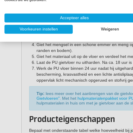
Vele andere ruimtes
Korte gebruiksaanwijzing P
Accepteer alles
Roer component A goed door en voeg het pigment 
Voorkeuren instellen
Weigeren
Giet component B bij component A.
Roer beide componenten, minimaal 3 minuten lang
Giet het mengsel in een schone emmer en meng o
randen en bodem).
Giet het materiaal uit op de vloer en verdeel het m
Laat de PU gietvloer nu uitharden. Na ca. 18 uur is
Werk de PU vloer binnen 24 uur nadat hij uitgehard
bescherming, krasvastheid en een lichte antisliplaag
oppervlak licht mechanisch opgeruwd en stofvrij g
Tip:
lees meer over het aanbrengen van de gietvloer
Gietvloeren"
. Met het
hulpmaterialenpakket voor PU
hulpmaterialen in huis om met je gietvloer aan de s
Producteigenschappen
Bepaal met onderstaande tabel welke hoeveelheid bij jo