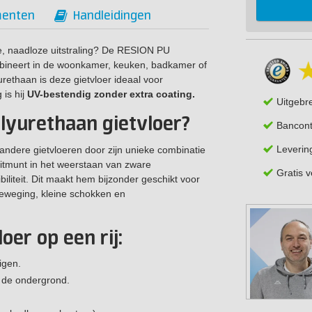
enten
Handleidingen
e, naadloze uitstraling? De RESION PU
 combineert in de woonkamer, keuken, badkamer of
rethaan is deze gietvloer ideaal voor
 is hij
UV-bestendig zonder extra coating.
Uitgebr
lyurethaan gietvloer?
Bancont
Leverin
andere gietvloeren door zijn unieke combinatie
itmunt in het weerstaan van zware
Gratis 
iliteit. Dit maakt hem bijzonder geschikt voor
beweging, kleine schokken en
oer op een rij:
igen.
n de ondergrond.