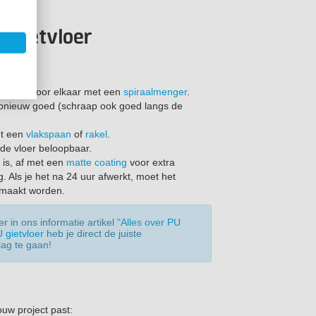
U Gietvloer
toe.
, goed door elkaar met een
spiraalmenger
.
pnieuw goed (schraap ook goed langs de
et een
vlakspaan
of
rakel
.
 de vloer beloopbaar.
 is, af met een
matte coating
voor extra
. Als je het na 24 uur afwerkt, moet het
emaakt worden.
 in ons informatie artikel
"Alles over PU
 gietvloer
heb je direct de juiste
lag te gaan!
uw project past: