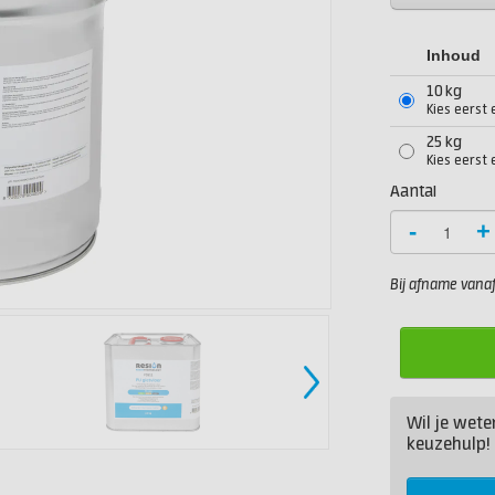
Inhoud
10 kg
Kies eerst 
25 kg
Kies eerst 
Aantal
-
+
Bij afname vanaf 
Wil je wete
keuzehulp!