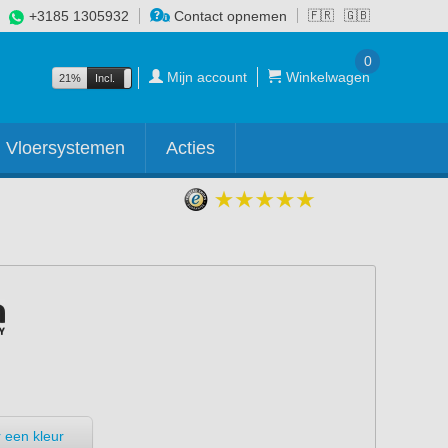
+3185 1305932
Contact opnemen
🇫🇷
🇬🇧
0
Mijn account
Winkelwagen
21%
Incl.
Excl.
Vloersystemen
Acties
 een kleur