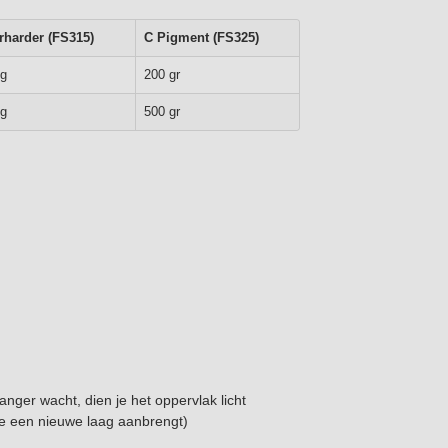
rharder (FS315)
C Pigment (FS325)
kg
200 gr
kg
500 gr
anger wacht, dien je het oppervlak licht
je een nieuwe laag aanbrengt)