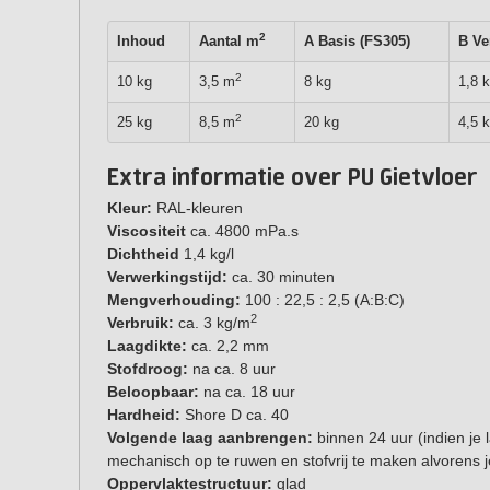
2
Inhoud
Aantal m
A Basis (FS305)
B Ve
2
10 kg
3,5 m
8 kg
1,8 
2
25 kg
8,5 m
20 kg
4,5 
Extra informatie over PU Gietvloer
Kleur:
RAL-kleuren
Viscositeit
ca. 4800 mPa.s
Dichtheid
1,4 kg/l
Verwerkingstijd:
ca. 30 minuten
Mengverhouding:
100 : 22,5 : 2,5 (A:B:C)
2
Verbruik:
ca. 3 kg/m
Laagdikte:
ca. 2,2 mm
Stofdroog:
na ca. 8 uur
Beloopbaar:
na ca. 18 uur
Hardheid:
Shore D ca. 40
Volgende laag aanbrengen:
binnen 24 uur (indien je l
mechanisch op te ruwen en stofvrij te maken alvorens 
Oppervlaktestructuur:
glad