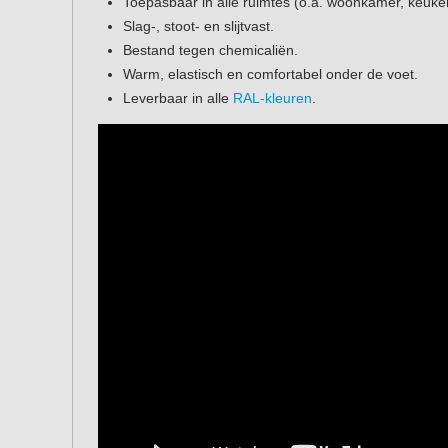
Toepasbaar in alle ruimtes (o.a. woonkamer, keuke
Slag-, stoot- en slijtvast.
Bestand tegen chemicaliën.
Warm, elastisch en comfortabel onder de voet.
Leverbaar in alle
RAL-kleuren
.