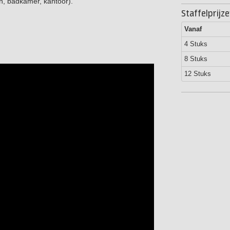
n, badkamer, kantoor).
Staffelprijz
Vanaf
4 Stuks
8 Stuks
12 Stuks