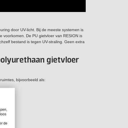
uring door UV-licht. Bij de meeste systemen is
 te voorkomen. De PU gietvloer van RESION is
ichzelf bestand is tegen UV-straling. Geen extra
polyurethaan gietvloer
uimtes, bijvoorbeeld als:
lpen,
loos
er de