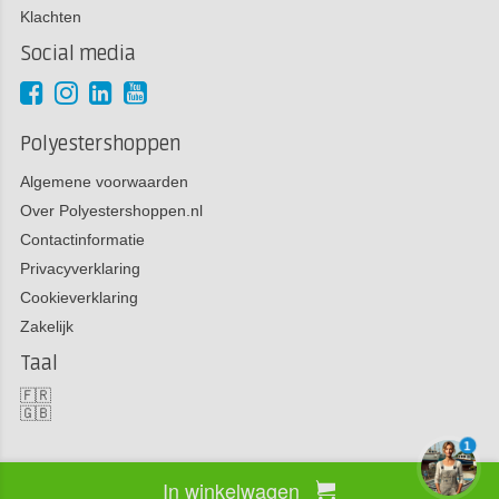
Klachten
Social media
Polyestershoppen
Algemene voorwaarden
Over Polyestershoppen.nl
Contactinformatie
Privacyverklaring
Cookieverklaring
Zakelijk
Taal
🇫🇷
🇬🇧
1
In winkelwagen
Copyright 2026 Polyestershoppen bv