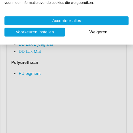
PU gietvloer
voor meer informatie over de cookies die we gebruiken.
Epoxy vloercoating
Epoxy garagevloer pakket
Accepteer alles
Double Coat lakken
Voorkeuren instellen
Weigeren
DD Lak Hoogglans
DD Lak Zijdeglans
DD Lak Mat
Polyurethaan
PU pigment