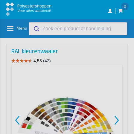
Polyestershoppen
0
Voor alles wat kleeft!
Menu
Zoek een product of handleiding
RAL kleurenwaaier