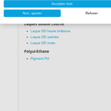
Chape autonivelante en PU
Accepter tout
Revêtement de sol époxy
Non, ajuster
Refuser
Revêtement de sol époxy pour garage
Laques double couche
Laque DD haute brillance
Laque DD satinée
Laque DD mate
Polyuréthane
Pigment PU