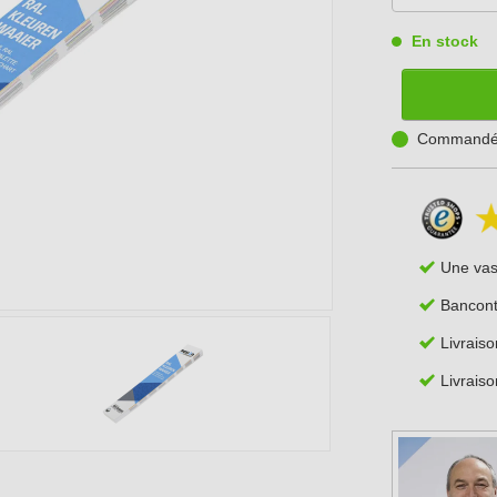
En stock
Commandé a
Une va
Bancont
Livrais
Livraiso