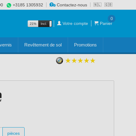
90
+3185 1305932
Contactez-nous
🇳🇱
🇬🇧
0
Votre compte
Panier
21%
Incl.
Excl.
vernis
Revêtement de sol
Promotions
pièces