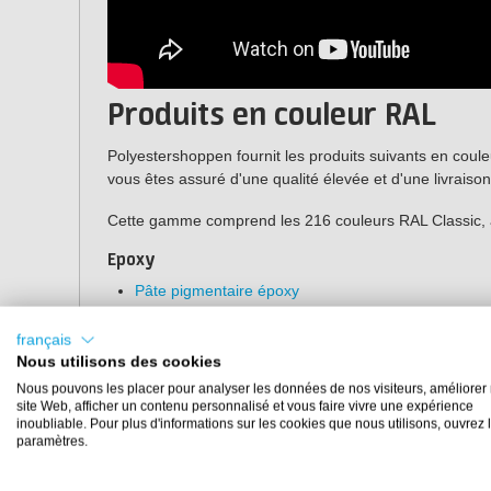
Produits en couleur RAL
Polyestershoppen fournit les produits suivants en cou
vous êtes assuré d'une qualité élevée et d'une livraison
Cette gamme comprend les 216 couleurs RAL Classic, à 
Epoxy
Pâte pigmentaire époxy
Polyester
français
Polyester topcoat
Nous utilisons des cookies
Gelcoat polyester
Nous pouvons les placer pour analyser les données de nos visiteurs, améliorer 
site Web, afficher un contenu personnalisé et vous faire vivre une expérience
Pâte pigmentaire polyester
inoubliable. Pour plus d'informations sur les cookies que nous utilisons, ouvrez 
paramètres.
Systèmes de revêtement de sol
Chape autolissante en époxy