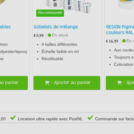
Recommandé
ables
Gobelets de mélange
RESION Pigme
couleurs RAL
En stock
€ 0,99
En 
€ 16,99
50mm
4 tailles différentes
Aux coule
polyester/époxy
Échelle lisible en ml
Toujours e
me
Réutilisable
Coloration 
au panier
Ajouter au panier
Ajo
0,00
Livraison ultra rapide avec PostNL
Commande sur fact