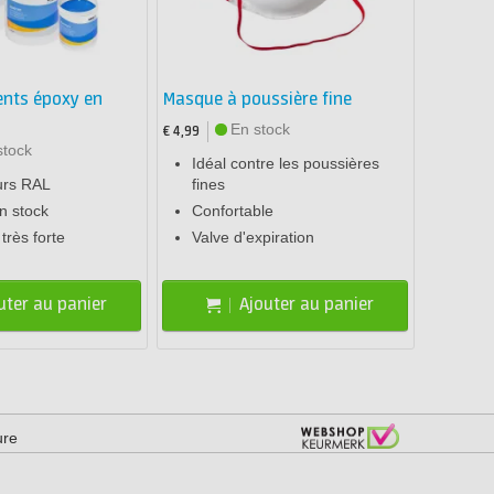
nts époxy en
Masque à poussière fine
En stock
€ 4,99
stock
Idéal contre les poussières
urs RAL
fines
n stock
Confortable
très forte
Valve d'expiration
uter au panier
Ajouter au panier
ure