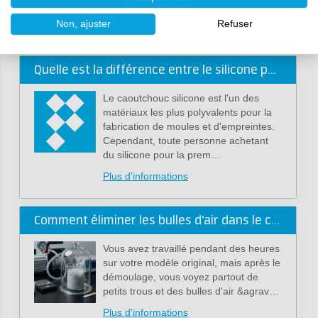
personnalis&eac…
Non, ajuster
Refuser
Plus d'informations
Quelle est la différence entre le silicone par condensation et au platine ?
Le caoutchouc silicone est l'un des
matériaux les plus polyvalents pour la
fabrication de moules et d'empreintes.
Cependant, toute personne achetant
du silicone pour la prem…
Plus d'informations
Comment éliminer les bulles d'air dans le caoutchouc silicone
Vous avez travaillé pendant des heures
sur votre modèle original, mais après le
démoulage, vous voyez partout de
petits trous et des bulles d'air &agrav…
Plus d'informations