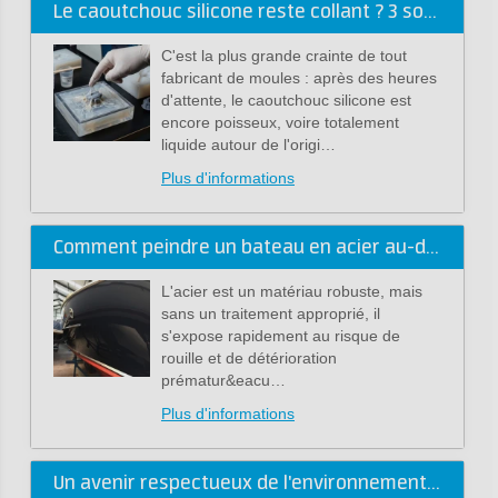
Le caoutchouc silicone reste collant ? 3 solutions.
C'est la plus grande crainte de tout
fabricant de moules : après des heures
d'attente, le caoutchouc silicone est
encore poisseux, voire totalement
liquide autour de l'origi…
Plus d'informations
Comment peindre un bateau en acier au-dessus et sous la ligne de flottaison
L'acier est un matériau robuste, mais
sans un traitement approprié, il
s'expose rapidement au risque de
rouille et de détérioration
prématur&eacu…
Plus d'informations
Un avenir respectueux de l'environnement pour l'antifouling