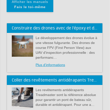
Afficher les manuels
Fais le toi-même
Construire des drones avec de l'époxy et du carbone
Le développement des drones évolue à
une vitesse fulgurante. Des drones de
course FPV (First Person View) aux
UAV d'inspection professionnelle : des
performanc…
Plus d'informations
Coller des revêtements antidérapants Treadmaster avec de la colle époxy (guide pratique)
Les revêtements antidérapants
Treadmaster sont la référence absolue
pour garantir un pont de bateau sûr,
durable et antidérapant. Pour une a…