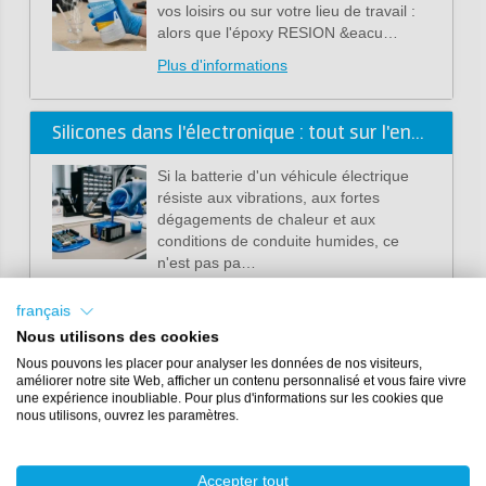
vos loisirs ou sur votre lieu de travail :
alors que l'époxy RESION &eacu…
Plus d'informations
Silicones dans l'électronique : tout sur l'encapsulation et le potting de batteries
Si la batterie d'un véhicule électrique
résiste aux vibrations, aux fortes
dégagements de chaleur et aux
conditions de conduite humides, ce
n'est pas pa…
Plus d'informations
français
Nous utilisons des cookies
Fabriquer des moules en silicone alimentaire pour chocolat, glace et pâtisserie
Nous pouvons les placer pour analyser les données de nos visiteurs,
améliorer notre site Web, afficher un contenu personnalisé et vous faire vivre
une expérience inoubliable. Pour plus d'informations sur les cookies que
Imaginez : un moule à chocolat
nous utilisons, ouvrez les paramètres.
arborant précisément le logo de votre
boulangerie, ou un moule à glace doté
d'un design de dessert
Accepter tout