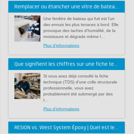
Remplacer ou étancher une vitre de bateau : Le guide complet (Sika)
Une fenêtre de bateau qui fuit est l'un
des ennuis les plus tenaces à bord. Elle
provoque des taches d'humidité, de la
moisissure et dégrade même l…
Plus d'informations
Que signifient les chiffres sur une fiche technique de colle ?
Si vous avez déjà consulté la fiche
technique (TDS) d'une colle structurale
professionnelle, vous avez
probablement été submergé par des
t…
Plus d'informations
RESION vs. West System Époxy | Quel est le meilleur choix ?