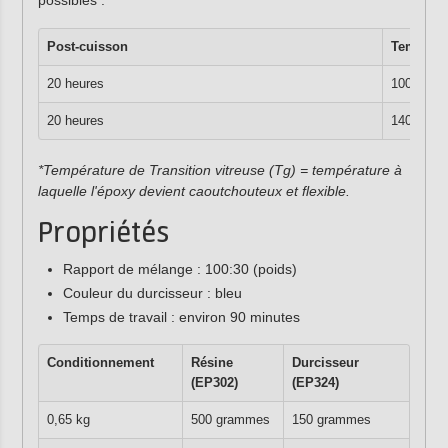
Post-cuisson
Températ
°
20 heures
100
C
°
20 heures
140
C
*Température de Transition vitreuse (Tg) = température à
laquelle l'époxy devient caoutchouteux et flexible.
Propriétés
Rapport de mélange : 100:30 (poids)
Couleur du durcisseur : bleu
Temps de travail : environ 90 minutes
Conditionnement
Résine
Durcisseur
(EP302)
(EP324)
0,65 kg
500 grammes
150 grammes