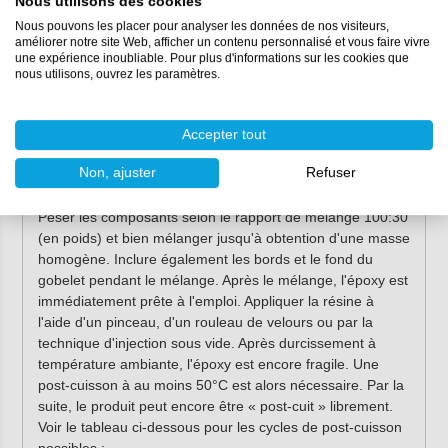
Nous utilisons des cookies
Mâts et bômes
Nous pouvons les placer pour analyser les données de nos visiteurs,
Stratification de tissu de verre
améliorer notre site Web, afficher un contenu personnalisé et vous faire vivre
Stratification avec du tissu de carbone
une expérience inoubliable. Pour plus d'informations sur les cookies que
nous utilisons, ouvrez les paramètres.
Stratification avec tissu aramide
Etc.
Accepter tout
Mode d'emploi de l'époxy
résistant à la chaleur
Non, ajuster
Refuser
Peser les composants selon le rapport de mélange 100:30
(en poids) et bien mélanger jusqu'à obtention d'une masse
homogène. Inclure également les bords et le fond du
gobelet pendant le mélange. Après le mélange, l'époxy est
immédiatement prête à l'emploi. Appliquer la résine à
l'aide d'un pinceau, d'un rouleau de velours ou par la
technique d'injection sous vide. Après durcissement à
température ambiante, l'époxy est encore fragile. Une
post-cuisson à au moins 50°C est alors nécessaire. Par la
suite, le produit peut encore être « post-cuit » librement.
Voir le tableau ci-dessous pour les cycles de post-cuisson
possibles :