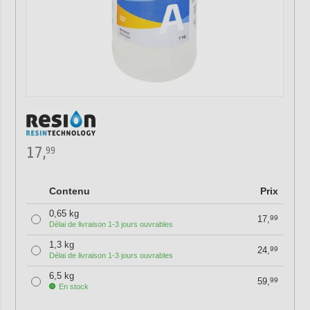
17,
99
Contenu
Prix
0,65 kg
17,
99
Délai de livraison 1-3 jours ouvrables
1,3 kg
24,
99
Délai de livraison 1-3 jours ouvrables
6,5 kg
59,
99
En stock