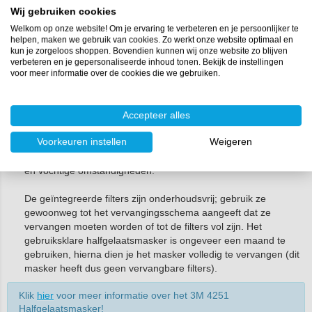
dampmasker heb je twee A2 filters nodig die eenvoudig aan
Wij gebruiken cookies
elke kant van het masker worden gemonteerd.
Welkom op onze website! Om je ervaring te verbeteren en je persoonlijker te
helpen, maken we gebruik van cookies. Zo werkt onze website optimaal en
Klik
hier
voor meer informatie over het 3M 6000
kun je zorgeloos shoppen. Bovendien kunnen wij onze website zo blijven
Halfgelaatsmasker!
verbeteren en je gepersonaliseerde inhoud tonen. Bekijk de instellingen
voor meer informatie over de cookies die we gebruiken.
3M 4251 Halfgelaatsmasker:
Dit kant-en-klare halfgelaatsmasker is licht van gewicht en biedt
uitstekende bescherming tijdens het werken met epoxy.
Accepteer alles
Het lichte, gebalanceerde ontwerp is voorzien van een centraal
Voorkeuren instellen
Weigeren
geplaatst uitademventiel dat de opbouw van warmte en vocht
helpt beperken, zodat je comfortabel blijft ademen onder hete
en vochtige omstandigheden.
De geïntegreerde filters zijn onderhoudsvrij; gebruik ze
gewoonweg tot het vervangingsschema aangeeft dat ze
vervangen moeten worden of tot de filters vol zijn. Het
gebruiksklare halfgelaatsmasker is ongeveer een maand te
gebruiken, hierna dien je het masker volledig te vervangen (dit
masker heeft dus geen vervangbare filters).
Klik
hier
voor meer informatie over het 3M 4251
Halfgelaatsmasker!