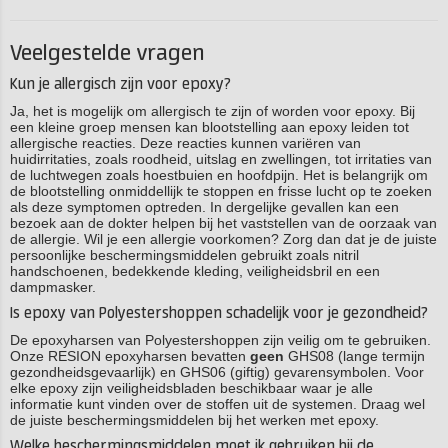
Veelgestelde vragen
Kun je allergisch zijn voor epoxy?
Ja, het is mogelijk om allergisch te zijn of worden voor epoxy. Bij
een kleine groep mensen kan blootstelling aan epoxy leiden tot
allergische reacties. Deze reacties kunnen variëren van
huidirritaties, zoals roodheid, uitslag en zwellingen, tot irritaties van
de luchtwegen zoals hoestbuien en hoofdpijn. Het is belangrijk om
de blootstelling onmiddellijk te stoppen en frisse lucht op te zoeken
als deze symptomen optreden. In dergelijke gevallen kan een
bezoek aan de dokter helpen bij het vaststellen van de oorzaak van
de allergie. Wil je een allergie voorkomen? Zorg dan dat je de juiste
persoonlijke beschermingsmiddelen gebruikt zoals nitril
handschoenen, bedekkende kleding, veiligheidsbril en een
dampmasker.
Is epoxy van Polyestershoppen schadelijk voor je gezondheid?
De epoxyharsen van Polyestershoppen zijn veilig om te gebruiken.
Onze RESION epoxyharsen bevatten
geen
GHS08 (lange termijn
gezondheidsgevaarlijk) en GHS06 (giftig) gevarensymbolen. Voor
elke epoxy zijn veiligheidsbladen beschikbaar waar je alle
informatie kunt vinden over de stoffen uit de systemen. Draag wel
de juiste beschermingsmiddelen bij het werken met epoxy.
Welke beschermingsmiddelen moet ik gebruiken bij de