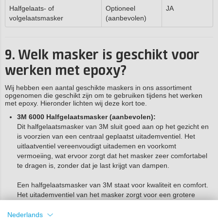
Halfgelaats- of
Optioneel
JA
volgelaatsmasker
(aanbevolen)
9. Welk masker is geschikt voor
werken met epoxy?
Wij hebben een aantal geschikte maskers in ons assortiment
opgenomen die geschikt zijn om te gebruiken tijdens het werken
met epoxy. Hieronder lichten wij deze kort toe.
3M 6000 Halfgelaatsmasker (aanbevolen):
Dit halfgelaatsmasker van 3M sluit goed aan op het gezicht en
is voorzien van een centraal geplaatst uitademventiel. Het
uitlaatventiel vereenvoudigt uitademen en voorkomt
vermoeiing, wat ervoor zorgt dat het masker zeer comfortabel
te dragen is, zonder dat je last krijgt van dampen.
Een halfgelaatsmasker van 3M staat voor kwaliteit en comfort.
Het uitademventiel van het masker zorgt voor een grotere
duurzaamheid en is tevens eenvoudig schoon te houden. Het
masker is daarnaast zacht en erg licht van gewicht. Voor het
Nederlands