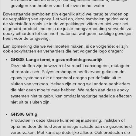
gevolgen kan hebben voor het leven in het water.
Bovenstaande symbolen zijn eigenlijk altijd wel terug te vinden op
de verpakking van epoxy. Let wel op, deze symbolen gelden voor
de vloeistoffen zoals ze in de verpakkingen zitten en niet voor het
uitgehard product. Indien in de juiste mengverhouding verwerkt, zal
epoxy uitharden tot een inert materiaal wat geen nadelige gevolgen
heeft voor de omgeving.
Een opmerking die we wel moeten maken, is de volgende: er zijn
ook epoxyharsen en verharders die het volgende logo dragen:
GHS08 Lange termijn gezondheidsgevaarlijk
Deze stoffen zijn bewezen of verdacht carcinogeen, mutageen
of reprotoxisch. Polyestershoppen heeft ervoor gekozen de
epoxy systemen die dit symbool dragen per definitie uit te
sluiten van verkoop. Helaas zijn er nog wel andere aanbieders
die hier geen moeite mee hebben. We raden aan deze epoxy
systemen niet te gebruiken omdat langdurige nadelige effecten
niet uit te sluiten zijn.
GHS06 Giftig
Producten in deze klasse kunnen bij inademing, inslikken of
opname door de huid zeer ernstige schade aan de gezondheid
veroorzaken. Met kans op dodelijke afloop. Ook producten die