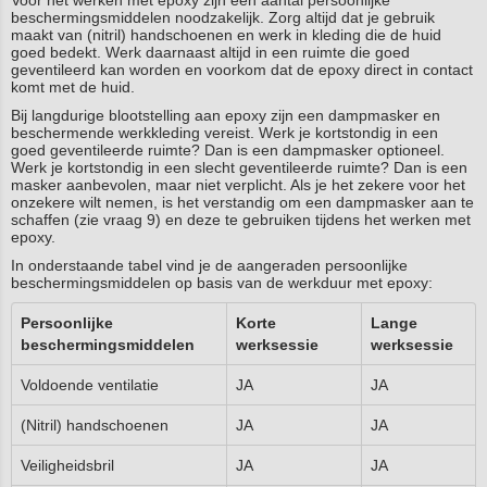
Voor het werken met epoxy zijn een aantal persoonlijke
beschermingsmiddelen noodzakelijk. Zorg altijd dat je gebruik
maakt van (nitril) handschoenen en werk in kleding die de huid
goed bedekt. Werk daarnaast altijd in een ruimte die goed
geventileerd kan worden en voorkom dat de epoxy direct in contact
komt met de huid.
Bij langdurige blootstelling aan epoxy zijn een dampmasker en
beschermende werkkleding vereist. Werk je kortstondig in een
goed geventileerde ruimte? Dan is een dampmasker optioneel.
Werk je kortstondig in een slecht geventileerde ruimte? Dan is een
masker aanbevolen, maar niet verplicht. Als je het zekere voor het
onzekere wilt nemen, is het verstandig om een dampmasker aan te
schaffen (zie vraag 9) en deze te gebruiken tijdens het werken met
epoxy.
In onderstaande tabel vind je de aangeraden persoonlijke
beschermingsmiddelen op basis van de werkduur met epoxy:
Persoonlijke
Korte
Lange
beschermingsmiddelen
werksessie
werksessie
Voldoende ventilatie
JA
JA
(Nitril) handschoenen
JA
JA
Veiligheidsbril
JA
JA