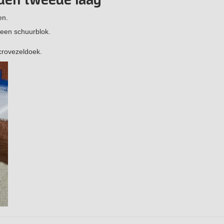
iden tweede laag
en.
 een schuurblok.
icrovezeldoek.