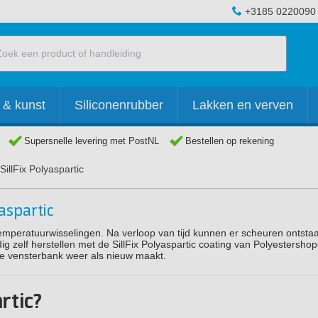
+3185 0220090
 & kunst
Siliconenrubber
Lakken en verven
Supersnelle levering met PostNL
Bestellen op rekening
illFix Polyaspartic
aspartic
temperatuurwisselingen. Na verloop van tijd kunnen er scheuren ontsta
g zelf herstellen met de SillFix Polyaspartic coating van Polyestershopp
gde vensterbank weer als nieuw maakt.
rtic?