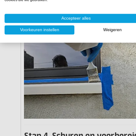
Giet het gemengde product in een verfbakje.
Breng de coating eerst met een kwast aan op de hoek
Gebruik daarna de roller om de rest van de vensterbank
Accepteer alles
Laat de eerste laag goed uitharden; bij 20°C duurt dit cir
Voorkeuren instellen
Weigeren