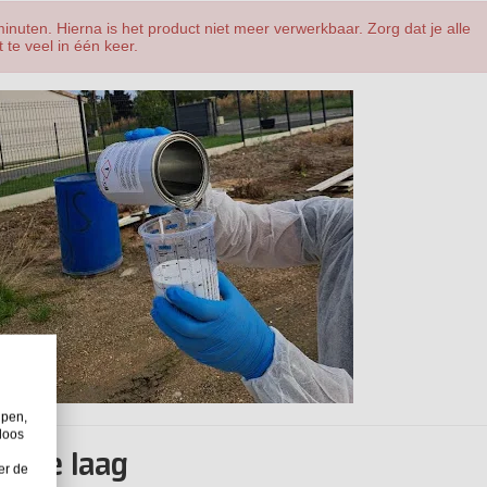
nuten. Hierna is het product niet meer verwerkbaar. Zorg dat je alle
te veel in één keer.
lpen,
loos
rste laag
er de