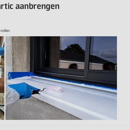
artic aanbrengen
oller.