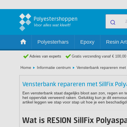
Polyestershoppen
Voor alles wat kleeft!
Polyesterhars
Epoxy
Resin Art
Advies van experts
Gratis verzending vanaf € 100,00
Home
Informatie centrum
Vensterbank repareren met S
Vensterbank repareren met SillFix Poly
Een vensterbank staat dagelijks bloot aan zon, regen en 
het oppervlak verweerd raken. Gelukkig kun je dit eenvoudi
artikel leggen we stap voor stap uit hoe je een beschadi
Wat is RESION SillFix Polyaspa