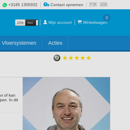
+3185 1305932
Contact opnemen
🇫🇷
🇬🇧
0
Mijn account
Winkelwagen
21%
Incl.
Excl.
Vloersystemen
Acties
an of kan
en. In dit