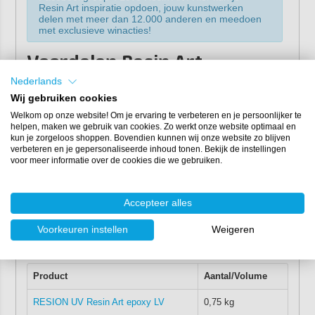
Resin Art inspiratie opdoen, jouw kunstwerken
delen met meer dan 12.000 anderen en meedoen
met exclusieve winacties!
Voordelen Resin Art
starterspakket
Nederlands
Wij gebruiken cookies
Compleet starterspakket met alles wat je nodig hebt.
Welkom op onze website! Om je ervaring te verbeteren en je persoonlijker te
helpen, maken we gebruik van cookies. Zo werkt onze website optimaal en
Scherp geprijsd (ca. 15% korting t.o.v. losse verkoop).
kun je zorgeloos shoppen. Bovendien kunnen wij onze website zo blijven
Inclusief complete handleiding.
verbeteren en je gepersonaliseerde inhoud tonen. Bekijk de instellingen
voor meer informatie over de cookies die we gebruiken.
Hoge kwaliteit epoxy (eenvoudig te verwerken en UV-
stabiel).
Geschikt voor beginners én gevorderden.
Accepteer alles
Inhoud Resin Art
Voorkeuren instellen
Weigeren
starterspakket
Product
Aantal/Volume
RESION UV Resin Art epoxy LV
0,75 kg