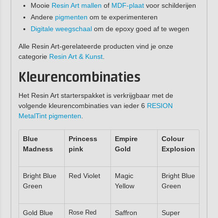
Mooie
Resin Art mallen
of
MDF-plaat
voor schilderijen
Andere
pigmenten
om te experimenteren
Digitale weegschaal
om de epoxy goed af te wegen
Alle Resin Art-gerelateerde producten vind je onze
categorie
Resin Art & Kunst
.
Kleurencombinaties
Het Resin Art starterspakket is verkrijgbaar met de
volgende kleurencombinaties van ieder 6
RESION
MetalTint pigmenten
.
Blue
Princess
Empire
Colour
Madness
pink
Gold
Explosion
Bright Blue
Red Violet
Magic
Bright Blue
Green
Yellow
Green
Gold Blue
Rose Red
Saffron
Super