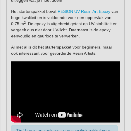
uitleggen wat je moet doen!
Het starterspakket bevat
RESION UV Resin Art Epoxy
van
hoge kwaliteit en is voldoende voor een oppervlak van
2
0,75 m
. De epoxy is uitgebreid getest op UV-stabiliteit en
vergeelt dus niet door UV-licht. Daarnaast is de epoxy
eenvoudig en geurloos te verwerken.
Al met al is dit hét starterspakket voor beginners, maar
ook interessant voor gevorderde Resin Artists.
Tip:
ben je op zoek naar een specifiek pakket voor