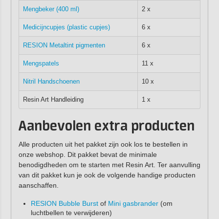
Mengbeker (400 ml)
2 x
Medicijncupjes (plastic cupjes)
6 x
RESION Metaltint pigmenten
6 x
Mengspatels
11 x
Nitril Handschoenen
10 x
Resin Art Handleiding
1 x
Aanbevolen extra producten
Alle producten uit het pakket zijn ook los te bestellen in
onze webshop. Dit pakket bevat de minimale
benodigdheden om te starten met Resin Art. Ter aanvulling
van dit pakket kun je ook de volgende handige producten
aanschaffen.
RESION Bubble Burst
of
Mini gasbrander
(om
luchtbellen te verwijderen)