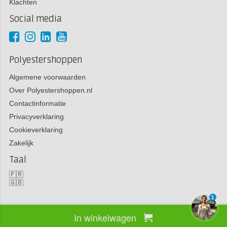
Klachten
Social media
Polyestershoppen
Algemene voorwaarden
Over Polyestershoppen.nl
Contactinformatie
Privacyverklaring
Cookieverklaring
Zakelijk
Taal
🇫🇷
🇬🇧
1
In winkelwagen
Copyright 2026 Polyestershoppen bv