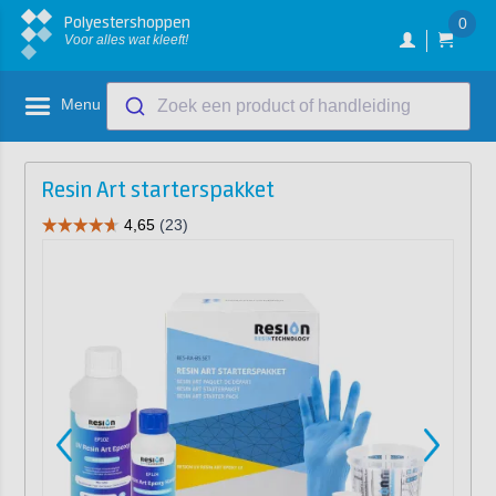
Polyestershoppen
0
Voor alles wat kleeft!
Menu
Zoek een product of handleiding
Resin Art starterspakket