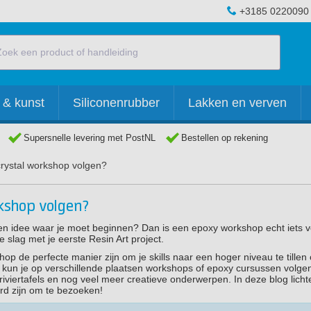
+3185 0220090
 & kunst
Siliconenrubber
Lakken en verven
Supersnelle levering met PostNL
Bestellen op rekening
crystal workshop volgen?
kshop volgen?
een idee waar je moet beginnen? Dan is een epoxy workshop echt iets v
 slag met je eerste Resin Art project.
 de perfecte manier zijn om je skills naar een hoger niveau te tillen
ë kun je op verschillende plaatsen workshops of epoxy cursussen volge
iviertafels en nog veel meer creatieve onderwerpen. In deze blog licht
rd zijn om te bezoeken!