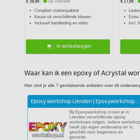
Op voorraad
€ 39,99
€ 17,99
Compleet starterspakket
Leuke 
Keuze uit verschillende kleuren
Extra 
Inclusief handleiding en video
Incl. 
In winkelwagen
Waar kan ik een epoxy of Acrystal wo
Hier vind je alle 7 gerelateerde artikelen over dit onder
Epoxy workshop Lienden | Epoxyworkshop.nl
Bij Epoxyworkshop.nl kun je in
Lienden verschillende epoxy
workshops volgen. Iedere worksho
heeft zijn eigen onderwerp en is
geschikt voor beginners en
gevorde…