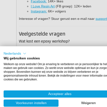
Facebook:
14K+ likes
I Love Resin Art
(FB groep): 12K+ leden
Instagram:
6K+ volgers
Interesse of vragen? Stuur gerust een e-mail naar
suppor
Veelgestelde vragen
Wat kost een epoxy workshop?
De prijzen van een epoxy workshop verschillen per type 
workshop tussen de €40 en €100.
Nederlands
Heb ik ervaring nodig om deel te nemen aan een epo
Wij gebruiken cookies
Absoluut niet! De meeste workshops van onze partners zijn 
Welkom op onze website! Om je ervaring te verbeteren en je persoonlijker te he
Resin Art. De ervaren docenten leggen je stap voor stap
maken we gebruik van cookies. Zo werkt onze website optimaal en kun je zorge
het toevoegen van prachtige pigmenten. Je hoeft dus gee
shoppen. Bovendien kunnen wij onze website zo blijven verbeteren en je
schilderij of epoxy sieraden) naar huis te gaan!
gepersonaliseerde inhoud tonen. Bekijk de instellingen voor meer informatie ov
cookies die we gebruiken.
Is het volgen van een epoxy cursus of workshop wel vei
Veiligheid staat bij ons én onze workshop-partners altijd
gecertificeerde epoxyhars van Polyestershoppen. Tijdens d
Accepteer alles
je de juiste beschermingsmiddelen, zoals nitril handschoe
manier met epoxy aan de slag gaat.
Voorkeuren instellen
Weigeren
Kan ik mijn gemaakte Resin Art kunstwerk direct na