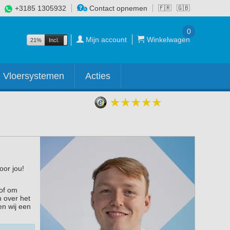
+3185 1305932
Contact opnemen
🇫🇷
🇬🇧
0
Mijn account
Winkelwagen
21%
Incl.
Excl.
Vloersystemen
Acties
oor jou!
 of om
n over het
en wij een