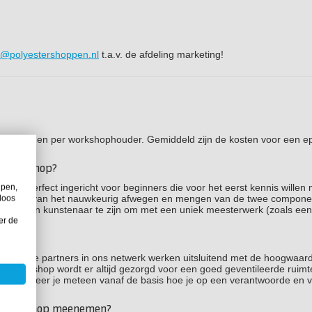
t@polyestershoppen.nl
t.a.v. de afdeling marketing!
workshop en per workshophouder. Gemiddeld zijn de kosten voor een e
xy workshop?
juist perfect ingericht voor beginners die voor het eerst kennis wille
lpen,
 alles uit: van het nauwkeurig afwegen en mengen van de twee compone
loos
n ervaren kunstenaar te zijn om met een uniek meesterwerk (zoals een
er de
lig?
 voorop. De partners in ons netwerk werken uitsluitend met de hoogwaar
e workshop wordt er altijd gezorgd voor een goed geventileerde ruimte
nen. Zo leer je meteen vanaf de basis hoe je op een verantwoorde en v
 de workshop meenemen?