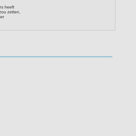
rs heeft
zou zetten,
ier