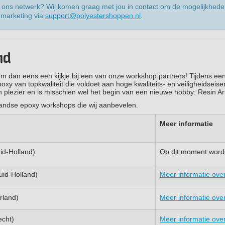
bij ons netwerk? Wij komen graag met jou in contact om de mogelijkhede
 marketing via
support@polyestershoppen.nl
.
nd
m dan eens een kijkje bij een van onze workshop partners! Tijdens ee
xy van topkwaliteit die voldoet aan hoge kwaliteits- en veiligheidseise
 plezier en is misschien wel het begin van een nieuwe hobby: Resin Ar
landse epoxy workshops die wij aanbevelen.
Meer informatie
id-Holland)
Op dit moment word
uid-Holland)
Meer informatie ove
rland)
Meer informatie ove
echt)
Meer informatie ove