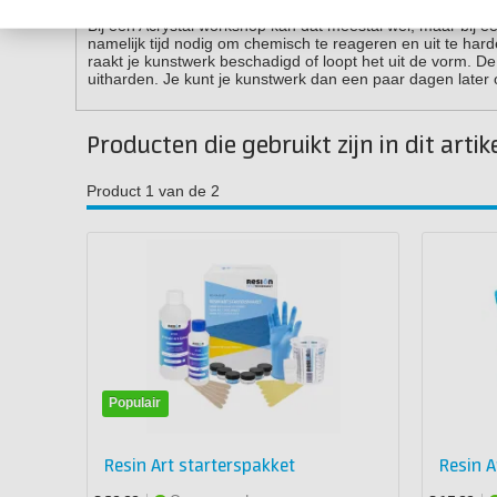
Bij een Acrystal workshop kan dat meestal wel, maar bij ee
namelijk tijd nodig om chemisch te reageren en uit te harde
raakt je kunstwerk beschadigd of loopt het uit de vorm. De
uitharden. Je kunt je kunstwerk dan een paar dagen later 
Producten die gebruikt zijn in dit artik
Product 1 van de 2
Populair
Resin Art starterspakket
Resin A