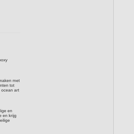
poxy
n maken met
nten tot
 ocean art
dige en
 en krijg
eilige