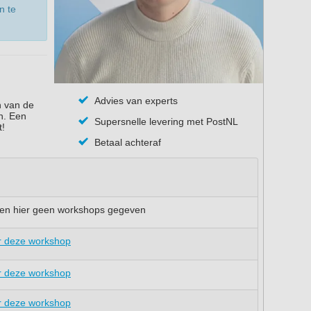
n te
Advies van experts
n van de
n. Een
Supersnelle levering met PostNL
t!
Betaal achteraf
en hier geen workshops gegeven
r deze workshop
r deze workshop
r deze workshop