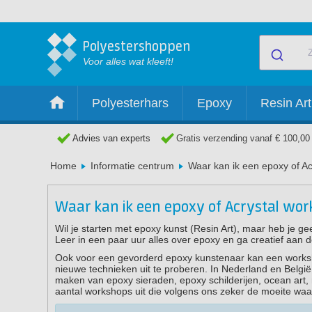
Polyestershoppen
Voor alles wat kleeft!
Polyesterhars
Epoxy
Resin Art
Advies van experts
Gratis verzending vanaf € 100,00
Home
Informatie centrum
Waar kan ik een epoxy of A
Waar kan ik een epoxy of Acrystal wor
Wil je starten met epoxy kunst (Resin Art), maar heb je g
Leer in een paar uur alles over epoxy en ga creatief aan de
Ook voor een gevorderd epoxy kunstenaar kan een workshop
nieuwe technieken uit te proberen. In Nederland en Belgi
maken van epoxy sieraden, epoxy schilderijen, ocean art, r
aantal workshops uit die volgens ons zeker de moeite waa