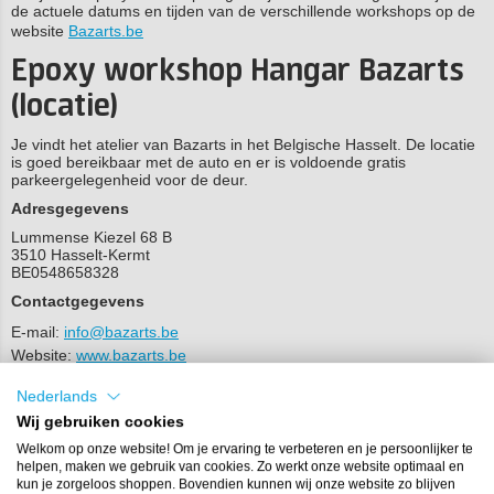
de actuele datums en tijden van de verschillende workshops op de
website
Bazarts.be
Epoxy workshop Hangar Bazarts
(locatie)
Je vindt het atelier van Bazarts in het Belgische Hasselt. De locatie
is goed bereikbaar met de auto en er is voldoende gratis
parkeergelegenheid voor de deur.
Adresgegevens
Lummense Kiezel 68 B
3510 Hasselt-Kermt
BE0548658328
Contactgegevens
E-mail:
info@bazarts.be
Website:
www.bazarts.be
Nederlands
Bekijk
hier
de routebeschrijving voor de beste route.
Wij gebruiken cookies
Een andere epoxy workshop
Welkom op onze website! Om je ervaring te verbeteren en je persoonlijker te
helpen, maken we gebruik van cookies. Zo werkt onze website optimaal en
volgen?
kun je zorgeloos shoppen. Bovendien kunnen wij onze website zo blijven