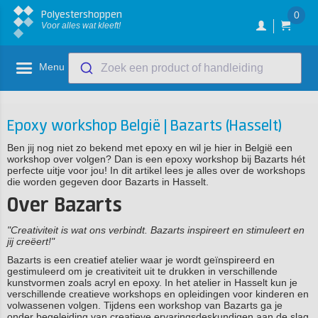
Polyestershoppen
0
Voor alles wat kleeft!
Menu
Zoek een product of handleiding
Epoxy workshop België | Bazarts (Hasselt)
Ben jij nog niet zo bekend met epoxy en wil je hier in België een
workshop over volgen? Dan is een epoxy workshop bij Bazarts hét
perfecte uitje voor jou! In dit artikel lees je alles over de workshops
die worden gegeven door Bazarts in Hasselt.
Over Bazarts
"Creativiteit is wat ons verbindt. Bazarts inspireert en stimuleert en
jij creëert!"
Bazarts is een creatief atelier waar je wordt geïnspireerd en
gestimuleerd om je creativiteit uit te drukken in verschillende
kunstvormen zoals acryl en epoxy. In het atelier in Hasselt kun je
verschillende creatieve workshops en opleidingen voor kinderen en
volwassenen volgen. Tijdens een workshop van Bazarts ga je
onder begeleiding van creatieve ervaringsdeskundigen aan de slag