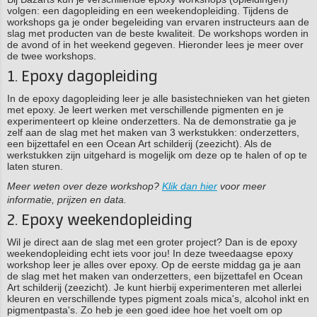
volgen: een dagopleiding en een weekendopleiding. Tijdens de
workshops ga je onder begeleiding van ervaren instructeurs aan de
slag met producten van de beste kwaliteit. De workshops worden in
de avond of in het weekend gegeven. Hieronder lees je meer over
de twee workshops.
1. Epoxy dagopleiding
In de epoxy dagopleiding leer je alle basistechnieken van het gieten
met epoxy. Je leert werken met verschillende pigmenten en je
experimenteert op kleine onderzetters. Na de demonstratie ga je
zelf aan de slag met het maken van 3 werkstukken: onderzetters,
een bijzettafel en een Ocean Art schilderij (zeezicht). Als de
werkstukken zijn uitgehard is mogelijk om deze op te halen of op te
laten sturen.
Meer weten over deze workshop?
Klik dan hier
voor meer
informatie, prijzen en data.
2. Epoxy weekendopleiding
Wil je direct aan de slag met een groter project? Dan is de epoxy
weekendopleiding echt iets voor jou! In deze tweedaagse epoxy
workshop leer je alles over epoxy. Op de eerste middag ga je aan
de slag met het maken van onderzetters, een bijzettafel en Ocean
Art schilderij (zeezicht). Je kunt hierbij experimenteren met allerlei
kleuren en verschillende types pigment zoals mica's, alcohol inkt en
pigmentpasta's. Zo heb je een goed idee hoe het voelt om op