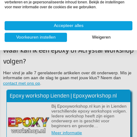
verbeteren en je gepersonaliseerde inhoud tonen. Bekijk de instellingen
voor meer informatie over de cookies die we gebruiken.
Woon je niet in België of niet in de buurt van Hasselt maar wil je
toch een epoxy workshop volgen? Bekijk dan ons blogartikel: "
Waar
kan ik een epoxy workshop volgen?
" Hier vind je een overzicht van
Accepteer alles
alle workshops in Nederland en België die volgens ons zeker een
bezoekje waard zijn!
Voorkeuren instellen
Weigeren
Waar kan ik een epoxy of Acrystal workshop
volgen?
Hier vind je alle 7 gerelateerde artikelen over dit onderwerp. Mis je
informatie om aan de slag te gaan met jouw klus? Neem dan
contact met ons op
.
Epoxy workshop Lienden | Epoxyworkshop.nl
Bij Epoxyworkshop.nl kun je in Lienden
verschillende epoxy workshops volgen.
Iedere workshop heeft zijn eigen
onderwerp en is geschikt voor
beginners en gevorde…
Meer informatie