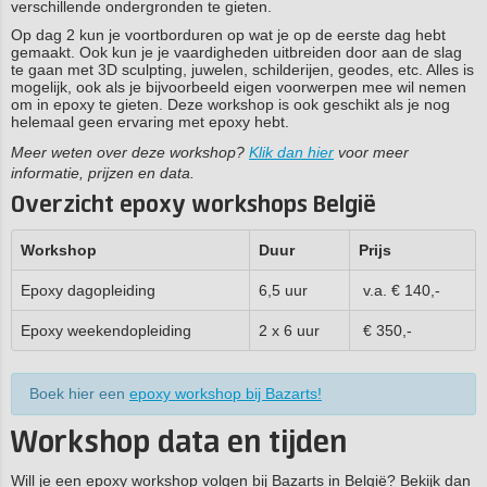
verschillende ondergronden te gieten.
Op dag 2 kun je voortborduren op wat je op de eerste dag hebt
gemaakt. Ook kun je je vaardigheden uitbreiden door aan de slag
te gaan met 3D sculpting, juwelen, schilderijen, geodes, etc. Alles is
mogelijk, ook als je bijvoorbeeld eigen voorwerpen mee wil nemen
om in epoxy te gieten. Deze workshop is ook geschikt als je nog
helemaal geen ervaring met epoxy hebt.
Meer weten over deze workshop?
Klik dan hier
voor meer
informatie, prijzen en data.
Overzicht epoxy workshops België
Workshop
Duur
Prijs
Epoxy dagopleiding
6,5 uur
v.a. € 140,-
Epoxy weekendopleiding
2 x 6 uur
€ 350,-
Boek hier een
epoxy workshop bij Bazarts!
Workshop data en tijden
Will je een epoxy workshop volgen bij Bazarts in België? Bekijk dan