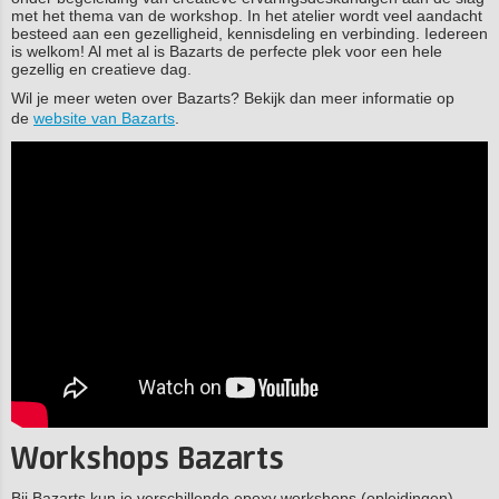
met het thema van de workshop. In het atelier wordt veel aandacht
besteed aan een gezelligheid, kennisdeling en verbinding. Iedereen
is welkom! Al met al is Bazarts de perfecte plek voor een hele
gezellig en creatieve dag.
Wil je meer weten over Bazarts? Bekijk dan meer informatie op
de
website van Bazarts
.
Workshops Bazarts
Bij Bazarts kun je verschillende epoxy workshops (opleidingen)