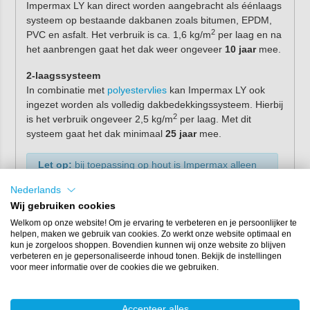
Impermax LY kan direct worden aangebracht als éénlaags
systeem op bestaande dakbanen zoals bitumen, EPDM,
2
PVC en asfalt. Het verbruik is ca. 1,6 kg/m
per laag en na
het aanbrengen gaat het dak weer ongeveer
10 jaar
mee.
2-laagssysteem
In combinatie met
polyestervlies
kan Impermax LY ook
ingezet worden als volledig dakbedekkingssysteem. Hierbij
2
is het verbruik ongeveer 2,5 kg/m
per laag. Met dit
systeem gaat het dak minimaal
25 jaar
mee.
Let op:
bij toepassing op hout is Impermax alleen
geschikt in combinatie met een polyestervlies in
een 2-laagssysteem.
Nederlands
Wij gebruiken cookies
Heb ik een primer nodig?
Welkom op onze website! Om je ervaring te verbeteren en je persoonlijker te
helpen, maken we gebruik van cookies. Zo werkt onze website optimaal en
Impermax vloeibare dakbedekking kan worden
kun je zorgeloos shoppen. Bovendien kunnen wij onze website zo blijven
verbeteren en je gepersonaliseerde inhoud tonen. Bekijk de instellingen
aangebracht op de meeste dakmaterialen. Afhankelijk van
voor meer informatie over de cookies die we gebruiken.
de ondergrond kan het echter nodig zijn om eerst een
Impermax primer (
Porosity Sealer Flex
) te gebruiken voor
een optimale hechting.
Accepteer alles