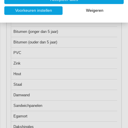
Ondergrond
Voorkeuren instellen
Weigeren
EPDM
Bitumen (jonger dan 5 jaar)
Bitumen (ouder dan 5 jaar)
PVC
Zink
Hout
Staal
Damwand
Sandwichpanelen
Egamort
Dakshingles