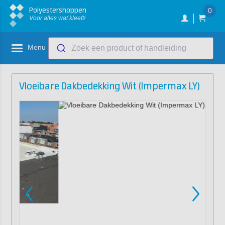
Polyestershoppen
0
Voor alles wat kleeft!
Menu
Zoek een product of handleiding
Vloeibare Dakbedekking Wit (Impermax LY)