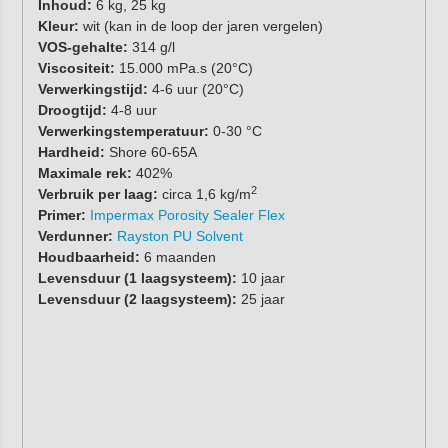
Inhoud:
6 kg, 25 kg
Kleur:
wit (kan in de loop der jaren vergelen)
VOS-gehalte:
314 g/l
Viscositeit:
15.000 mPa.s (20°C)
Verwerkingstijd:
4-6 uur (20°C)
Droogtijd:
4-8 uur
Verwerkingstemperatuur:
0-30 °C
Hardheid:
Shore 60-65A
Maximale rek:
402%
2
Verbruik per laag:
circa 1,6 kg/m
Primer:
Impermax Porosity Sealer Flex
Verdunner:
Rayston PU Solvent
Houdbaarheid:
6 maanden
Levensduur (1 laagsysteem):
10 jaar
Levensduur (2 laagsysteem):
25 jaar