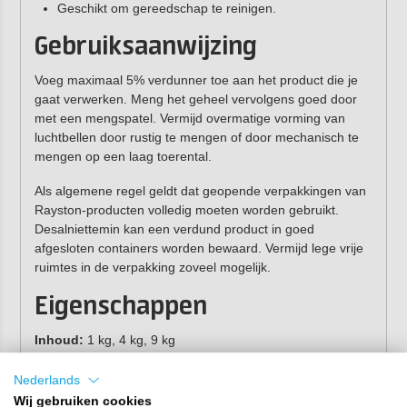
Geschikt om gereedschap te reinigen.
Gebruiksaanwijzing
Voeg maximaal 5% verdunner toe aan het product die je
gaat verwerken. Meng het geheel vervolgens goed door
met een mengspatel. Vermijd overmatige vorming van
luchtbellen door rustig te mengen of door mechanisch te
mengen op een laag toerental.
Als algemene regel geldt dat geopende verpakkingen van
Rayston-producten volledig moeten worden gebruikt.
Desalniettemin kan een verdund product in goed
afgesloten containers worden bewaard. Vermijd lege vrije
ruimtes in de verpakking zoveel mogelijk.
Eigenschappen
Inhoud:
1 kg, 4 kg, 9 kg
Kleur:
transparant/kleurloos
Flash point:
26°C
Nederlands
3
Dichtheid:
0,86 g/cm
(20°C)
Wij gebruiken cookies