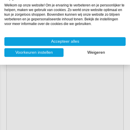
Viscositeit:
>1 mPa.s (20°C)
Welkom op onze website! Om je ervaring te verbeteren en je persoonlijker te
VOS-gehalte:
860 g/L, 100%
helpen, maken we gebruik van cookies. Zo werkt onze website optimaal en
kun je zorgeloos shoppen. Bovendien kunnen wij onze website zo blijven
Houdbaarheid:
tot 12 maanden na productie
verbeteren en je gepersonaliseerde inhoud tonen. Bekijk de instellingen
voor meer informatie over de cookies die we gebruiken.
Accepteer alles
Voorkeuren instellen
Weigeren