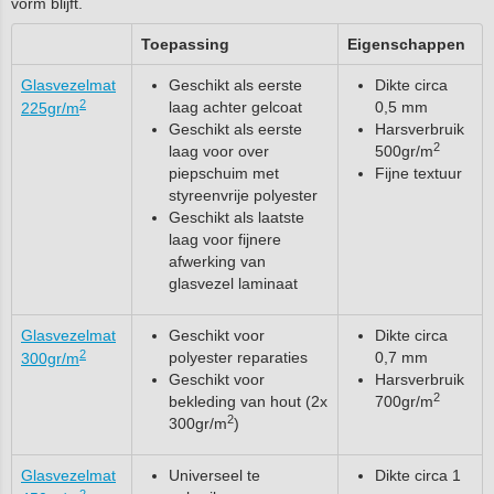
vorm blijft.
Toepassing
Eigenschappen
Glasvezelmat
Geschikt als eerste
Dikte circa
2
laag achter gelcoat
0,5 mm
225gr/m
Geschikt als eerste
Harsverbruik
2
laag voor over
500gr/m
piepschuim met
Fijne textuur
styreenvrije polyester
Geschikt als laatste
laag voor fijnere
afwerking van
glasvezel laminaat
Glasvezelmat
Geschikt voor
Dikte circa
2
polyester reparaties
0,7 mm
300gr/m
Geschikt voor
Harsverbruik
2
bekleding van hout (2x
700gr/m
2
300gr/m
)
Glasvezelmat
Universeel te
Dikte circa 1
2