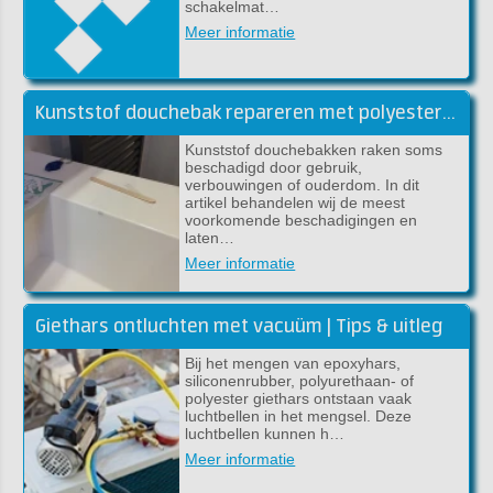
schakelmat…
Meer informatie
Kunststof douchebak repareren met polyester of epoxy
Kunststof douchebakken raken soms
beschadigd door gebruik,
verbouwingen of ouderdom. In dit
artikel behandelen wij de meest
voorkomende beschadigingen en
laten…
Meer informatie
Giethars ontluchten met vacuüm | Tips & uitleg
Bij het mengen van epoxyhars,
siliconenrubber, polyurethaan- of
polyester giethars ontstaan vaak
luchtbellen in het mengsel. Deze
luchtbellen kunnen h…
Meer informatie