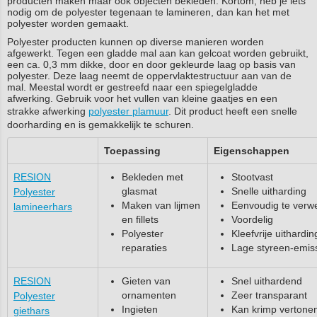
producten maken maar ook objecten bekleden. Kortom, heb je iets
nodig om de polyester tegenaan te lamineren, dan kan het met
polyester worden gemaakt.
Polyester producten kunnen op diverse manieren worden
afgewerkt. Tegen een gladde mal aan kan gelcoat worden gebruikt,
een ca. 0,3 mm dikke, door en door gekleurde laag op basis van
polyester. Deze laag neemt de oppervlaktestructuur aan van de
mal. Meestal wordt er gestreefd naar een spiegelgladde
afwerking. Gebruik voor het vullen van kleine gaatjes en een
strakke afwerking
polyester plamuur
. Dit product heeft een snelle
doorharding en is gemakkelijk te schuren.
Toepassing
Eigenschappen
RESION
Bekleden met
Stootvast
glasmat
Snelle uitharding
Polyester
Maken van lijmen
Eenvoudig te verw
lamineerhars
en fillets
Voordelig
Polyester
Kleefvrije uithardin
reparaties
Lage styreen-emis
RESION
Gieten van
Snel uithardend
ornamenten
Zeer transparant
Polyester
Ingieten
Kan krimp vertonen
giethars