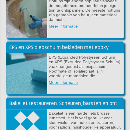
Hottubs zijn enorm populair vanwege
de mogelijkheid om heerlijk in je eigen
tuin te ontspannen. De meeste hottubs
zijn gemaakt van hout, een materiaal
dat niet…
Meer informatie
EPS en XPS piepschuim bekleden met epoxy
EPS (Expanded Polystyreen Schuim)
en XPS (Extruded Polystyreen Schuim),
vaak aangeduid als piepschuim,
Roofmate of isolatieplaat, zijn
voordelige materialen die…
Meer informatie
Bakeliet restaureren. Scheuren, barsten en ontbrekende stukken
Bakeliet is een harde, iets brosse
kunststof. Het is veel gebruikt voor
stuurwielen van auto's en tractoren,
voor radio's, huishoudelijke apparatuur,