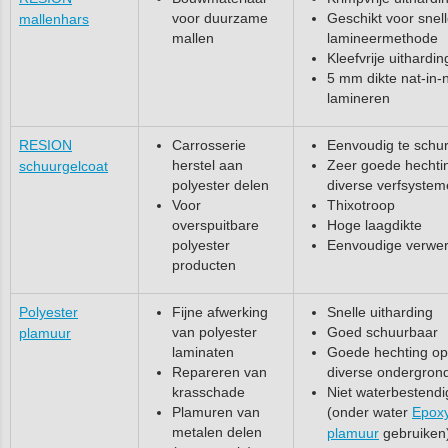
voor duurzame
Geschikt voor snel
mallenhars
mallen
lamineermethode
Kleefvrije uithardin
5 mm dikte nat-in-n
lamineren
RESION
Carrosserie
Eenvoudig te schu
herstel aan
Zeer goede hechti
schuurgelcoat
polyester delen
diverse verfsyste
Voor
Thixotroop
overspuitbare
Hoge laagdikte
polyester
Eenvoudige verwer
producten
Polyester
Fijne afwerking
Snelle uitharding
van polyester
Goed schuurbaar
plamuur
laminaten
Goede hechting op
Repareren van
diverse ondergron
krasschade
Niet waterbestendi
Plamuren van
(onder water
Epox
metalen delen
plamuur
gebruiken