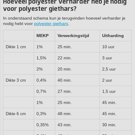
Hoeveel polyester verharder heb je nodig
voor polyester giethars?
In onderstaand schema kun je terugvinden hoeveel verharder je
nodig hebt voor
polyester giethars
.
MEKP
Verwerkingstijd
Uitharding
Dikte 1 cm
1%
25 min.
10 uur
1,5%
22 min.
3 uur
2%
20 min.
2,5 uur
Dikte 3 cm
0,4%
40 min.
2 uur
0,7%
27 min.
1,5 uur
1%
25 min.
45 min.
Dikte 6 cm
0,3%
48 min.
45 min.
0,35%
43 min.
30 min.