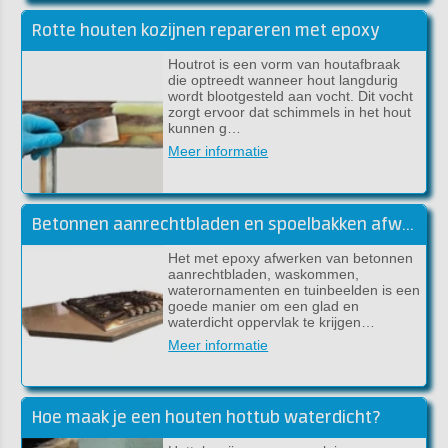
Rotte houten kozijnen repareren met epoxy
Houtrot is een vorm van houtafbraak
die optreedt wanneer hout langdurig
wordt blootgesteld aan vocht. Dit vocht
zorgt ervoor dat schimmels in het hout
kunnen g…
Meer informatie
Betonnen aanrechtbladen en spoelbakken afwerken met epoxy
Het met epoxy afwerken van betonnen
aanrechtbladen, waskommen,
waterornamenten en tuinbeelden is een
goede manier om een glad en
waterdicht oppervlak te krijgen…
Meer informatie
Hoe maak je een houten hottub waterdicht?