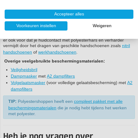
Persoonlijke bescherming
Accepteer alles
Styreendamp van polyester is schadelijk voor gezondheid en
Voorkeuren instellen
Weigeren
millieu. Ventileer de ruimte waar je gaat werken goed en draag bij
voorkeur, zeker in een kleine ruimte, een
halfgelaatsmasker
. Zorg
er ook voor dat je huidcontact met polyesterhars en verharder
vermijdt door het dragen van geschikte handschoenen zoals
nitril
handschoenen
of
werkhandschoenen
.
Overige veelgebruikte beschermingsmaterialen:
Veiligheidsbril
Dampmasker
met
A2 dampfilters
Volgelaatsmasker
(voor volledige gelaatsbescherming) met
A2
dampfilters
TIP:
Polyestershoppen heeft een
compleet pakket met alle
beschermingsmaterialen
die je nodig hebt tijdens het werken
met polyester.
Heb je nog vragen over