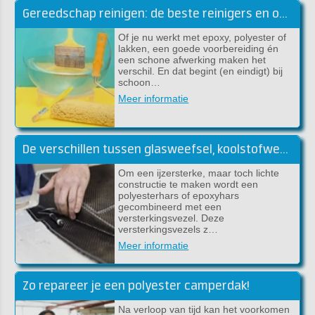
Gereedschap reinigen: de beste reinigers en ontvetters voor jouw klus
Of je nu werkt met epoxy, polyester of
lakken, een goede voorbereiding én
een schone afwerking maken het
verschil. En dat begint (en eindigt) bij
schoon…
Meer informatie
De verschillen tussen glasweefsel, koolstofweefsel en aramideweefsel
Om een ijzersterke, maar toch lichte
constructie te maken wordt een
polyesterhars of epoxyhars
gecombineerd met een
versterkingsvezel. Deze
versterkingsvezels z…
Meer informatie
Zo repareer je een polyester camperdak!
Na verloop van tijd kan het voorkomen