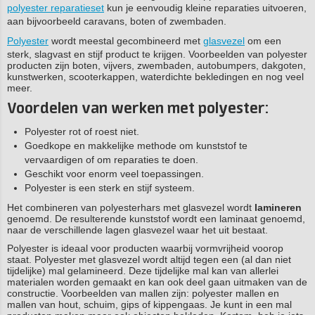
polyester reparatieset
kun je eenvoudig kleine reparaties uitvoeren,
aan bijvoorbeeld caravans, boten of zwembaden.
Polyester
wordt meestal gecombineerd met
glasvezel
om een
sterk, slagvast en stijf product te krijgen. Voorbeelden van polyester
producten zijn boten, vijvers, zwembaden, autobumpers, dakgoten,
kunstwerken, scooterkappen, waterdichte bekledingen en nog veel
meer.
Voordelen van werken met polyester:
Polyester rot of roest niet.
Goedkope en makkelijke methode om kunststof te
vervaardigen of om reparaties te doen.
Geschikt voor enorm veel toepassingen.
Polyester is een sterk en stijf systeem.
Het combineren van polyesterhars met glasvezel wordt
lamineren
genoemd. De resulterende kunststof wordt een laminaat genoemd,
naar de verschillende lagen glasvezel waar het uit bestaat.
Polyester is ideaal voor producten waarbij vormvrijheid voorop
staat. Polyester met glasvezel wordt altijd tegen een (al dan niet
tijdelijke) mal gelamineerd. Deze tijdelijke mal kan van allerlei
materialen worden gemaakt en kan ook deel gaan uitmaken van de
constructie. Voorbeelden van mallen zijn: polyester mallen en
mallen van hout, schuim, gips of kippengaas. Je kunt in een mal