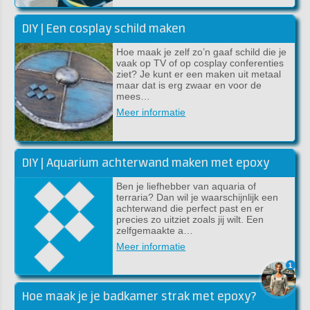
DIY | Een cosplay schild maken
Hoe maak je zelf zo’n gaaf schild die je
vaak op TV of op cosplay conferenties
ziet? Je kunt er een maken uit metaal
maar dat is erg zwaar en voor de
mees…
Meer informatie
DIY | Aquarium achterwand maken met epoxy
Ben je liefhebber van aquaria of
terraria? Dan wil je waarschijnlijk een
achterwand die perfect past en er
precies zo uitziet zoals jij wilt. Een
zelfgemaakte a…
Meer informatie
1
Hoe maak je je badkamer strak met epoxy?