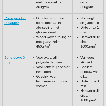
met glasvezelmat
circa
2
2
300gr/m
500gr/m
Rovingweefsel
Geschikt voor extra
Verhoogt
sterk laminaat in
slagvastheid
600gr/m2
afwisseling met
Dikte circa 1
glasvezelmat
mm
Wissel woven roving af
Harsverbruik
met glasvezelmat
circa
2
2
450gr/m
1000gr/m
Spherecore 3
Voor extra stijf
Verhoogt
polyester laminaat
stijfheid
mm
Voor lichtere polyester
Snellere
laminaten
opbouw van
Geschikt voor
dikte
lamineren van ronde
Dikte circa 3
vormen
mm
Harsverbruik
circa
2
1800gr/m