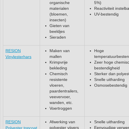
organische
5%)
materialen
Reactiviteit instelb
(bloemen,
UV-bestendig
insecten)
Gieten van
beeldjes
Sieraden
RESION
Maken van
Hoge
mallen
temperatuurbesten
Vinylesterhars
Krimpvrije
Zeer hoge chemis
bekleding
bestendigheid
Chemisch
Sterker dan polyes
resistente
Snelle uitharding
vloeren,
Osmosebestendig
paardentrailers,
veevervoer,
wanden, etc.
Voertroggen
RESION
Afwerking van
Snelle uitharding
polyester vijvers
Eenvoudige verwer
Polyester topcoat