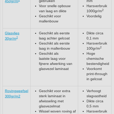
gebruiken
mm
450gr/m
Voor snelle opbouw
Harsverbruik
2
van laag en dikte
1000gr/m
Geschikt voor
Voordelig
mallenbouw
Glasvlies
Geschikt als eerste
Dikte circa
2
laag achter gelcoat
0,1 mm
30gr/m
Geschikt als eerste
Harsverbruik
2
laag in mallenbouw
100gr/m
Geschikt als
Hoge
laatste laag voor
chemische
fijnere afwerking van
bestendigheid
glasvezel laminaat
Voorkomt
print-through
in gelcoat
Rovingweefsel
Geschikt voor extra
Verhoogt
sterk laminaat in
slagvastheid
300gr/m2
afwisseling met
Dikte circa
glasvezelmat
0,5 mm
Wissel woven roving af
Harsverbruik