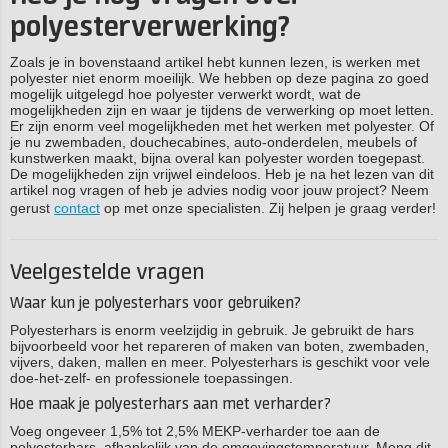
polyesterverwerking?
Zoals je in bovenstaand artikel hebt kunnen lezen, is werken met
polyester niet enorm moeilijk. We hebben op deze pagina zo goed
mogelijk uitgelegd hoe polyester verwerkt wordt, wat de
mogelijkheden zijn en waar je tijdens de verwerking op moet letten.
Er zijn enorm veel mogelijkheden met het werken met polyester. Of
je nu zwembaden, douchecabines, auto-onderdelen, meubels of
kunstwerken maakt, bijna overal kan polyester worden toegepast.
De mogelijkheden zijn vrijwel eindeloos. Heb je na het lezen van dit
artikel nog vragen of heb je advies nodig voor jouw project? Neem
gerust
contact
op met onze specialisten. Zij helpen je graag verder!
Veelgestelde vragen
Waar kun je polyesterhars voor gebruiken?
Polyesterhars is enorm veelzijdig in gebruik. Je gebruikt de hars
bijvoorbeeld voor het repareren of maken van boten, zwembaden,
vijvers, daken, mallen en meer. Polyesterhars is geschikt voor vele
doe-het-zelf- en professionele toepassingen.
Hoe maak je polyesterhars aan met verharder?
Voeg ongeveer 1,5% tot 2,5% MEKP-verharder toe aan de
polyesterhars, afhankelijk van de omgevingstemperatuur. Meng dit