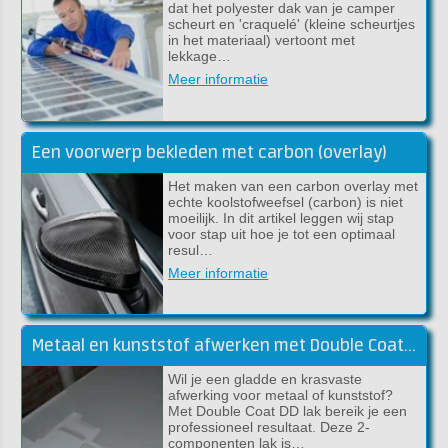
dat het polyester dak van je camper
scheurt en 'craquelé' (kleine scheurtjes
in het materiaal) vertoont met
lekkage…
Meer informatie
Een voorwerp bekleden met carbon (overlay)
Het maken van een carbon overlay met
echte koolstofweefsel (carbon) is niet
moeilijk. In dit artikel leggen wij stap
voor stap uit hoe je tot een optimaal
resul…
Meer informatie
Metaal en kunststof afwerken met Double Coat DD lak
Wil je een gladde en krasvaste
afwerking voor metaal of kunststof?
Met Double Coat DD lak bereik je een
professioneel resultaat. Deze 2-
componenten lak is…