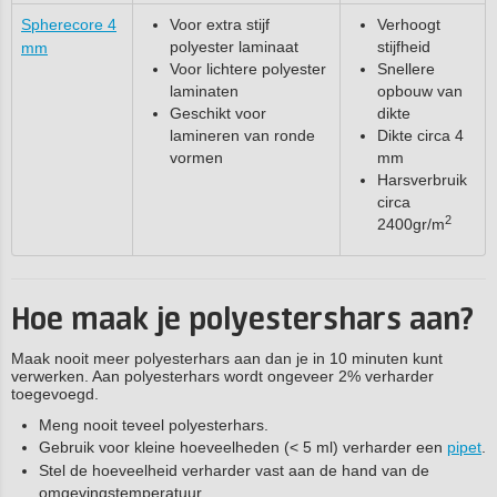
Spherecore 4
Voor extra stijf
Verhoogt
polyester laminaat
stijfheid
mm
Voor lichtere polyester
Snellere
laminaten
opbouw van
Geschikt voor
dikte
lamineren van ronde
Dikte circa 4
vormen
mm
Harsverbruik
circa
2
2400gr/m
Hoe maak je polyestershars aan?
Maak nooit meer polyesterhars aan dan je in 10 minuten kunt
verwerken. Aan polyesterhars wordt ongeveer 2% verharder
toegevoegd.
Meng nooit teveel polyesterhars.
Gebruik voor kleine hoeveelheden (< 5 ml) verharder een
pipet
.
Stel de hoeveelheid verharder vast aan de hand van de
omgevingstemperatuur.