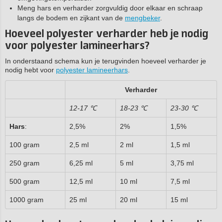
Meng hars en verharder zorgvuldig door elkaar en schraap
langs de bodem en zijkant van de
mengbeker
.
Hoeveel polyester verharder heb je nodig
voor polyester lamineerhars?
In onderstaand schema kun je terugvinden hoeveel verharder je
nodig hebt voor
polyester lamineerhars
.
Verharder
12-17 ℃
18-23 ℃
23-30 ℃
Hars
:
2,5%
2%
1,5%
100 gram
2,5 ml
2 ml
1,5 ml
250 gram
6,25 ml
5 ml
3,75 ml
500 gram
12,5 ml
10 ml
7,5 ml
1000 gram
25 ml
20 ml
15 ml