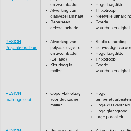
en zwembaden
Hoge laagdikte
Afwerking van
Thixotroop
glasvezellaminaat
Kleefvrije uithardin
Repareren
Goede
gelcoat schade
waterbestendighei
RESION
Afwerking van
Snelle uitharding
polyester vijvers
Eenvoudige verwer
Polyester gelcoat
en zwembaden
Hoge laagdikte
(1e laag)
Thixotroop
Kleurlaag in
Goede
mallen
waterbestendighei
RESION
Oppervlaktelaag
Hoge
voor duurzame
temperatuurbesten
mallengelcoat
mallen
Hoge krasvastheid
Hoge glansgraad
Lage porositeit
RESION
Bouwmateriaal
Krimpvrije uithardi