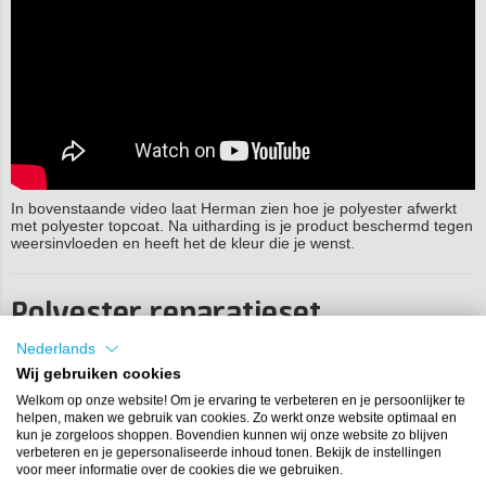
In bovenstaande video laat Herman zien hoe je polyester afwerkt
met polyester topcoat. Na uitharding is je product beschermd tegen
weersinvloeden en heeft het de kleur die je wenst.
Polyester reparatieset
Nederlands
Koop je polyester reparatieset bij Polyestershoppen.nl. Onze set is
compleet uitgerust met al het benodigde gereedschap voor het
Wij gebruiken cookies
uitvoeren van diverse reparaties. Alles zit in de set! Repareer
Welkom op onze website! Om je ervaring te verbeteren en je persoonlijker te
eenvoudig gaten, scheuren en breuken in polyester voorwerpen.
helpen, maken we gebruik van cookies. Zo werkt onze website optimaal en
Naast een kleine reparatieset hebben we ook een polyester
kun je zorgeloos shoppen. Bovendien kunnen wij onze website zo blijven
reparatieset voor de wat grotere projecten. Hier hebben we
verbeteren en je gepersonaliseerde inhoud tonen. Bekijk de instellingen
bijvoorbeeld het
lamineerpakket
voor.
voor meer informatie over de cookies die we gebruiken.