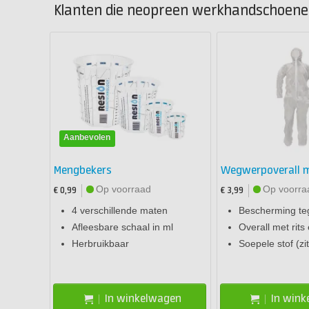
Klanten die neopreen werkhandschoenen
Aanbevolen
Mengbekers
Wegwerpoverall 
Op voorraad
Op voorra
€ 0,99
€ 3,99
4 verschillende maten
Bescherming teg
Afleesbare schaal in ml
Overall met rit
Herbruikbaar
Soepele stof (zit
In winkelwagen
In win