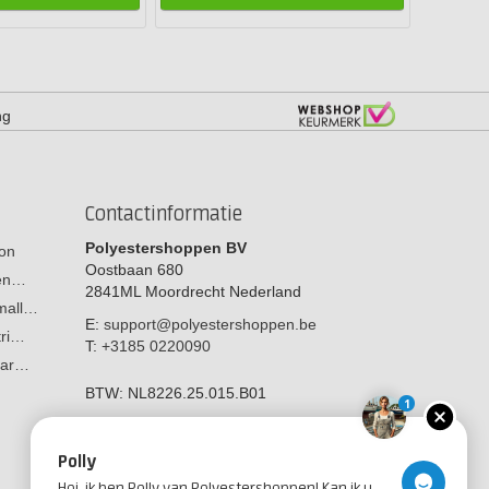
ng
Contactinformatie
Polyestershoppen BV
on
Oostbaan 680
men…
2841ML
Moordrecht
Nederland
 mall…
E:
support@polyestershoppen.be
tri…
T:
+3185 0220090
aar…
BTW:
NL8226.25.015.B01
1
Polly
Hoi, ik ben Polly van Polyestershoppen! Kan ik u