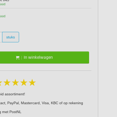
e (XL)
raad
raad
stuks
In winkelwagen
eid assortiment!
act, PayPal, Mastercard, Visa, KBC of op rekening
g met PostNL