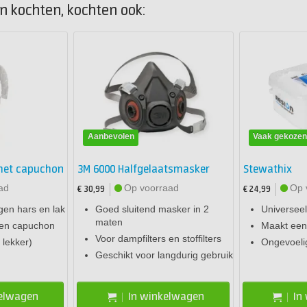
 kochten, kochten ook:
Aanbevolen
Vaak gekoze
met capuchon
3M 6000 Halfgelaatsmasker
Stewathix
ad
Op voorraad
Op 
€ 30,99
€ 24,99
en hars en lak
Goed sluitend masker in 2
Universeel
maten
s en capuchon
Maakt een
Voor dampfilters en stoffilters
 lekker)
Ongevoeli
Geschikt voor langdurig gebruik
kelwagen
In winkelwagen
In