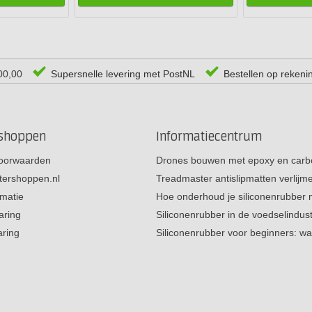
00,00
Supersnelle levering met PostNL
Bestellen op rekeni
rshoppen
Informatiecentrum
oorwaarden
Drones bouwen met epoxy en carb
tershoppen.nl
Treadmaster antislipmatten verlij
rmatie
Hoe onderhoud je siliconenrubber
aring
Siliconenrubber in de voedselindus
aring
Siliconenrubber voor beginners: w