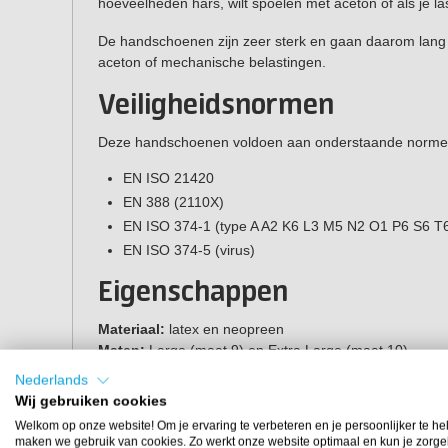
hoeveelheden hars, wilt spoelen met aceton of als je las
De handschoenen zijn zeer sterk en gaan daarom lang m
aceton of mechanische belastingen.
Veiligheidsnormen
Deze handschoenen voldoen aan onderstaande norme
EN ISO 21420
EN 388
(2110X)
EN ISO 374-1
(type A A2 K6 L3 M5 N2 O1 P6 S6 T
EN ISO 374-5 (virus)
Eigenschappen
Materiaal:
latex en neopreen
Maten:
Large (maat 9) en Extra Large (maat 10)
Kleur:
geel
Nederlands
Lengte:
30 cm
Wij gebruiken cookies
Welkom op onze website! Om je ervaring te verbeteren en je persoonlijker te he
Prijs per paar.
maken we gebruik van cookies. Zo werkt onze website optimaal en kun je zorge