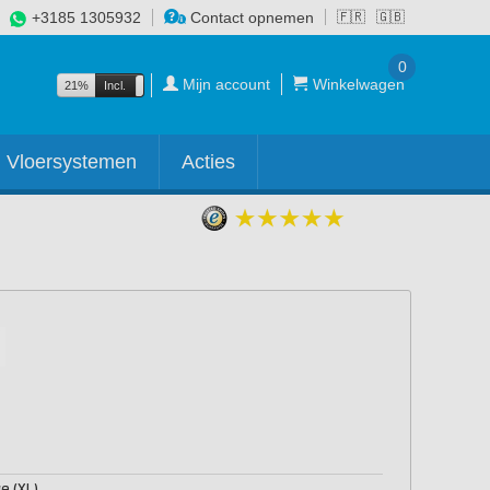
+3185 1305932
Contact opnemen
🇫🇷
🇬🇧
0
Mijn account
Winkelwagen
21%
Incl.
Excl.
Vloersystemen
Acties