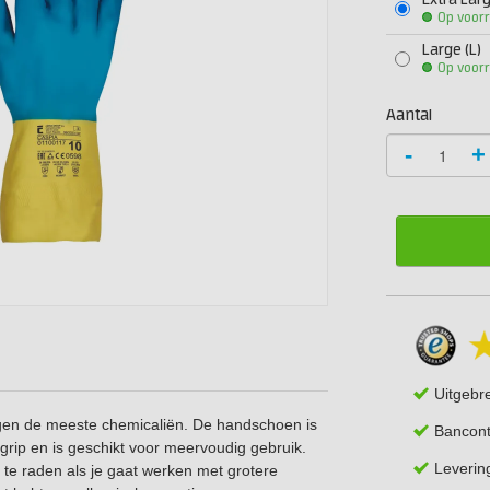
Extra Larg
Op voor
Large (L)
Op voor
Aantal
-
+
Uitgebr
gen de meeste chemicaliën. De handschoen is
Bancont
grip en is geschikt voor meervoudig gebruik.
Leverin
te raden als je gaat werken met grotere