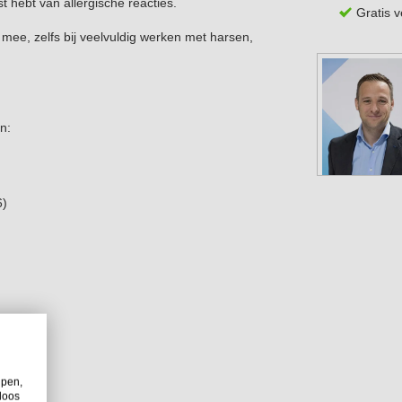
t hebt van allergische reacties.
Gratis 
ee, zelfs bij veelvuldig werken met harsen,
n:
6)
lpen,
loos