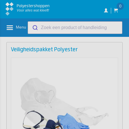
Polyestershoppen
0
Voor alles wat kleeft!
Menu
Zoek een product of handleiding
Veiligheidspakket Polyester