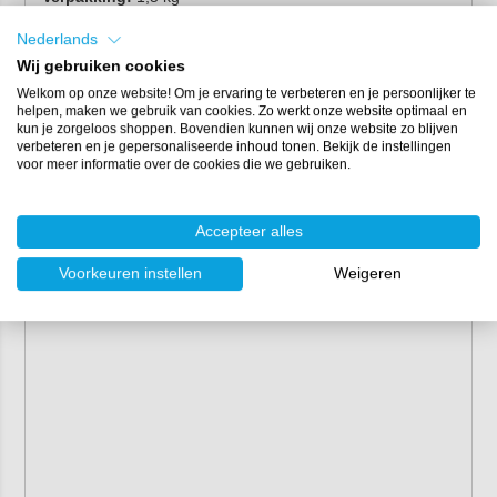
Basis:
polyurethaan (PU)
2
Nederlands
Verbruik:
ca. 600 gr/m
per laag
Mengverhouding:
4:1 (gewichtsdelen)
Wij gebruiken cookies
Kleur:
zinkkleurig
Welkom op onze website! Om je ervaring te verbeteren en je persoonlijker te
helpen, maken we gebruik van cookies. Zo werkt onze website optimaal en
Temperatuurbestendigheid:
-20 tot +120°C
kun je zorgeloos shoppen. Bovendien kunnen wij onze website zo blijven
verbeteren en je gepersonaliseerde inhoud tonen. Bekijk de instellingen
voor meer informatie over de cookies die we gebruiken.
Accepteer alles
Voorkeuren instellen
Weigeren