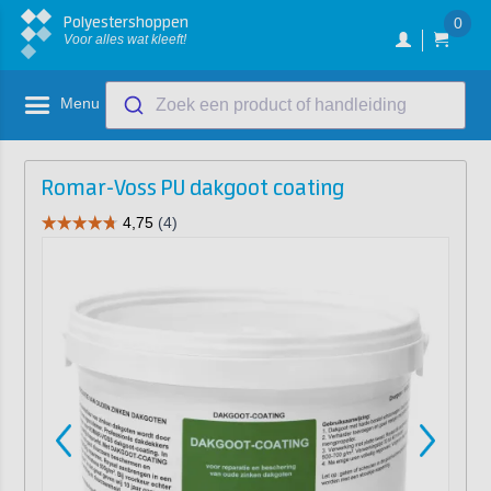
Polyestershoppen
0
Voor alles wat kleeft!
Menu
Zoek een product of handleiding
Romar-Voss PU dakgoot coating