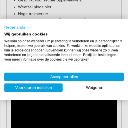
Geschikt voor rechte oppervlakken.
Weefsel plooit niet.
Hoge treksterkte
2
2
Verkrijgbaar in 80 gr/m
en
200 gr/m
.
Nederlands
Toepassingen
Wij gebruiken cookies
Welkom op onze website! Om je ervaring te verbeteren en je persoonlijker te
Glasweefsel wordt vaak gebruikt voor het bekleden van
helpen, maken we gebruik van cookies. Zo werkt onze website optimaal en
houten objecten, zoals multiplex. Daarnaast is dit type
kun je zorgeloos shoppen. Bovendien kunnen wij onze website zo blijven
verbeteren en je gepersonaliseerde inhoud tonen. Bekijk de instellingen
weefsel ook geschikt voor het waterdicht maken van natte
voor meer informatie over de cookies die we gebruiken.
ruimtes. Door de vierkante weefstructuur is glasweefsel
bijzonder geschikt voor rechte oppervlakken, waardoor het
strak te lamineren is en niet plooit.
Accepteer alles
Voorkeuren instellen
Weigeren