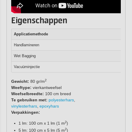
Eigenschappen
Applicatiemethode
Handlamineren
Wet Bagging
Vacuüminjectie
2
Gewicht:
80 gr/m
Weeftype:
vierkantweefsel
Weefselbreedte:
100 cm breed
Te gebruiken met:
polyesterhars
,
vinylesterhars
,
epoxyhars
Verpakkingen:
2
1 lm: 100 cm x 1 lm (1 m
)
2
5 lm: 100 cm x 5 lm (5 m
)