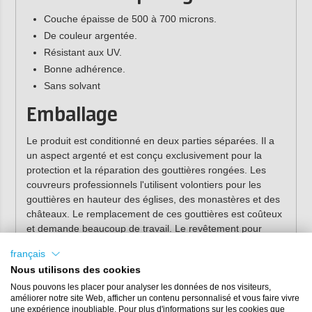
Couche épaisse de 500 à 700 microns.
De couleur argentée.
Résistant aux UV.
Bonne adhérence.
Sans solvant
Emballage
Le produit est conditionné en deux parties séparées. Il a
un aspect argenté et est conçu exclusivement pour la
protection et la réparation des gouttières rongées. Les
couvreurs professionnels l'utilisent volontiers pour les
gouttières en hauteur des églises, des monastères et des
châteaux. Le remplacement de ces gouttières est coûteux
et demande beaucoup de travail. Le revêtement pour
gouttières PU est la solution.
français
Un kit de 1,5 kg suffit pour recouvrir 4 à 8 mètres de
Nous utilisons des cookies
longueur de gouttière, en fonction de la largeur de la
Nous pouvons les placer pour analyser les données de nos visiteurs,
gouttière.
améliorer notre site Web, afficher un contenu personnalisé et vous faire vivre
une expérience inoubliable. Pour plus d'informations sur les cookies que