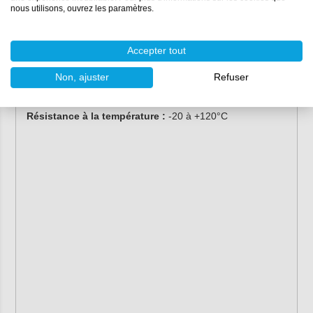
nous utilisons, ouvrez les paramètres.
Propriétés
Conditionnement :
1,5 kg
Accepter tout
Base :
polyuréthane (PU)
2
Consommation :
environ 600 gr/m
par couche
Non, ajuster
Refuser
Rapport de mélange :
4:1 (en poids)
Couleur :
couleur zinc
Résistance à la température :
-20 à +120°C