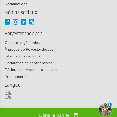
Réclamations
Médias sociaux
Polyestershoppen
Conditions générales
À propos de Polyestershoppen.fr
Informations de contact
Déclaration de confidentialité
Déclaration relative aux cookies
Professionnel
Langue
🇳🇱
🇬🇧
1
Dans le panier
Copyright 2026 Polyestershoppen bv