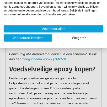
helpen, maken we gebruik van cookies. Zo werkt onze website optimaal en
Mengverhouding:
100:60 (100 gram hars, 60 gram
kun je zorgeloos shoppen. Bovendien kunnen wij onze website zo blijven
verharder)
verbeteren en je gepersonaliseerde inhoud tonen. Bekijk de instellingen
voor meer informatie over de cookies die we gebruiken.
Viscositeit:
10.000 mPa.s
Verwerkingstijd:
30 tot 60 minuten (20℃)
Stofdroog na:
ca. 6-12 uur (20℃)
Accepteer alles
Hanteerbaar na:
12-18 uur (20℃)
Minimale verwerkingstemperatuur:
15℃
Voorkeuren instellen
Weigeren
Volledige doorharding:
3-5 dagen
Houdbaarheid:
1 jaar (bij 15-20°C en donker bewaard)
Eenvoudig alle mengverhoudingen in een schema? Bekijk
dan het
mengschema epoxy (100:60)
.
Voedselveilige epoxy kopen?
Bestel nu je voedselveilige epoxy giethars bij
Polyestershoppen.nl zodat je de mooiste dingen kunt
gieten. Bestellingen boven € 50,- worden gratis
verzonden. Heb je een vraag over de voedselveilige
epoxyhars of kunnen we je ergens anders mee van dienst
zijn? Neem
contact
op met één van onze specialisten!