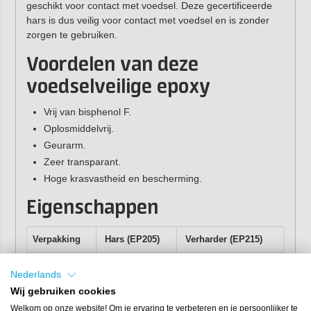
geschikt voor contact met voedsel. Deze gecertificeerde
hars is dus veilig voor contact met voedsel en is zonder
zorgen te gebruiken.
Voordelen van deze
voedselveilige epoxy
Vrij van bisphenol F.
Oplosmiddelvrij.
Geurarm.
Zeer transparant.
Hoge krasvastheid en bescherming.
Eigenschappen
Verpakking
Hars (EP205)
Verharder (EP215)
1,6 kg
1 kg
0,6 kg
Nederlands
8 kg
5 kg
3 kg
Wij gebruiken cookies
Welkom op onze website! Om je ervaring te verbeteren en je persoonlijker te