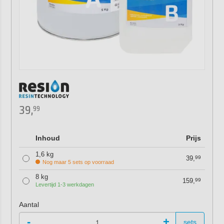
39,
99
Inhoud
Prijs
1,6 kg
39,
99
Nog maar 5 sets op voorraad
8 kg
159,
99
Levertijd 1-3 werkdagen
Aantal
-
+
sets