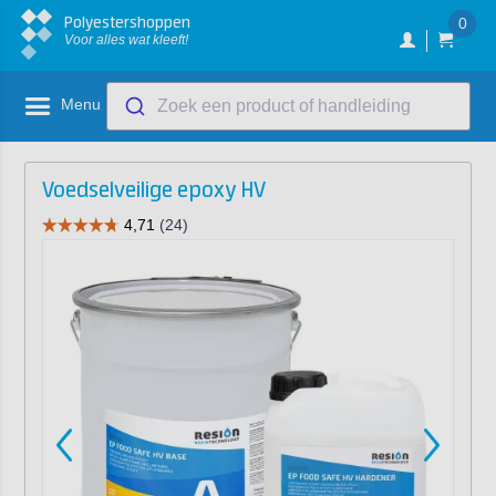
Polyestershoppen
0
Voor alles wat kleeft!
Menu
Zoek een product of handleiding
Voedselveilige epoxy HV