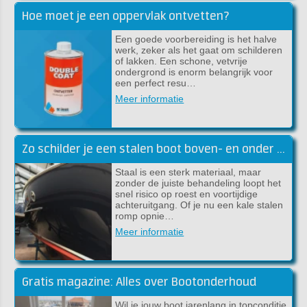
Hoe moet je een oppervlak ontvetten?
Een goede voorbereiding is het halve
werk, zeker als het gaat om schilderen
of lakken. Een schone, vetvrije
ondergrond is enorm belangrijk voor
een perfect resu…
Meer informatie
Zo schilder je een stalen boot boven- en onder de waterlijn
Staal is een sterk materiaal, maar
zonder de juiste behandeling loopt het
snel risico op roest en voortijdige
achteruitgang. Of je nu een kale stalen
romp opnie…
Meer informatie
Gratis magazine: Alles over Bootonderhoud
Wil je jouw boot jarenlang in topconditie