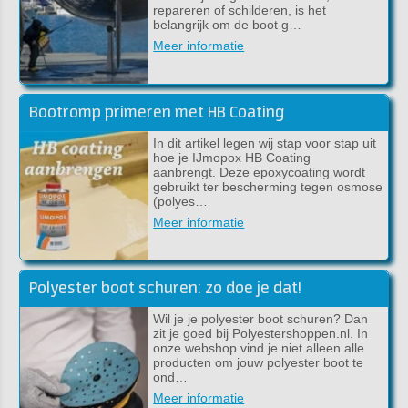
repareren of schilderen, is het
belangrijk om de boot g…
Meer informatie
Bootromp primeren met HB Coating
In dit artikel legen wij stap voor stap uit
hoe je IJmopox HB Coating
aanbrengt. Deze epoxycoating wordt
gebruikt ter bescherming tegen osmose
(polyes…
Meer informatie
Polyester boot schuren: zo doe je dat!
Wil je je polyester boot schuren? Dan
zit je goed bij Polyestershoppen.nl. In
onze webshop vind je niet alleen alle
producten om jouw polyester boot te
ond…
Meer informatie