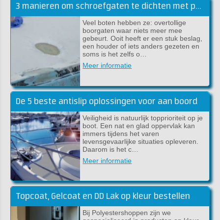
3 manieren om schroefgaten te dichten met polyester
Veel boten hebben ze: overtollige
boorgaten waar niets meer mee
gebeurt. Ooit heeft er een stuk beslag,
een houder of iets anders gezeten en
soms is het zelfs o…
Meer informatie
De 5 beste antislip oplossingen voor aan boord
Veiligheid is natuurlijk topprioriteit op je
boot. Een nat en glad oppervlak kan
immers tijdens het varen
levensgevaarlijke situaties opleveren.
Daarom is het c…
Meer informatie
Topcoat, Gelcoat en DD Lak op kleur bestellen
Bij Polyestershoppen zijn we