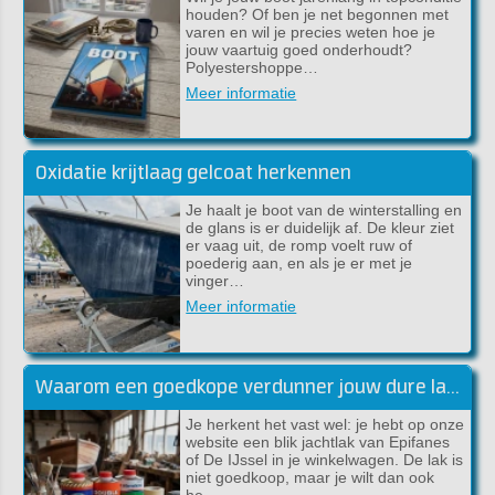
houden? Of ben je net begonnen met
varen en wil je precies weten hoe je
jouw vaartuig goed onderhoudt?
Polyestershoppe…
Meer informatie
Oxidatie krijtlaag gelcoat herkennen
Je haalt je boot van de winterstalling en
de glans is er duidelijk af. De kleur ziet
er vaag uit, de romp voelt ruw of
poederig aan, en als je er met je
vinger…
Meer informatie
Waarom een goedkope verdunner jouw dure lakwerk kan verpesten
Je herkent het vast wel: je hebt op onze
website een blik jachtlak van Epifanes
of De IJssel in je winkelwagen. De lak is
niet goedkoop, maar je wilt dan ook
he…