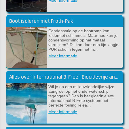
Meer informatie
Boot isoleren met Froth-Pak
Condensatie op de bootromp kan
leiden tot schimmels. Maar hoe kun je
condensvorming op het metaal
vermijden? Dit kan door een fijn laagje
PUR schuim tegen het m…
Meer informatie
Alles over International B-Free | Biocidevrije antifouling
Wil je op een milieuvriendelijke wijze
aangroei op het onderwaterschip
tegengaan? Dan is het gloednieuwe
International B-Free systeem het
perfecte fouling relea…
Meer informatie