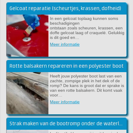
Gelcoat reparatie (scheurtjes, krassen, dofheid)
In een gelcoat toplaag kunnen soms
beschadigingen
ontstaan zoals scheuren, krassen, een
doffe gelcoat laag of craquelé. Gelukkig
is dit goed en…
Meer informatie
Rotte balsakern repareren in een polyester boot
Heeft jouw polyester boot last van een
zachte, zompige plek in het dek of de
romp? De kans is groot dat er sprake is
van een rotte balsakern. Dit komt vaak
voor…
Meer informatie
Strak maken van de bootromp onder de waterlijn met epoxy plamuur