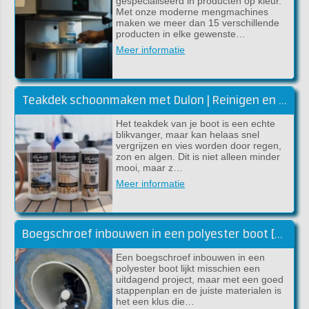
gespecialiseerd in producten op kleur.
Met onze moderne mengmachines
maken we meer dan 15 verschillende
producten in elke gewenste…
Meer informatie
Teakdek schoonmaken met Dulon | Reinigen en kleur herstellen
Het teakdek van je boot is een echte
blikvanger, maar kan helaas snel
vergrijzen en vies worden door regen,
zon en algen. Dit is niet alleen minder
mooi, maar z…
Meer informatie
Boegschroef inbouwen in een polyester boot [handleiding]
Een boegschroef inbouwen in een
polyester boot lijkt misschien een
uitdagend project, maar met een goed
stappenplan en de juiste materialen is
het een klus die…