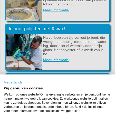
optimaal bootonderhoud. Van polyester
tot aan handige b…
Meer informatie
Je boot polijsten met Riwax!
Na verloop van tijd verliest je boot, die
vroeger zo mooi glimmend in het water
lag, door allerlei weersinvloeden zijn
glans. Het polyester of lakwerk van je
bo…
Meer informatie
Zelfslijpende antifouling aanbrengen
Nederlands
Wat is zelfslijpende antifouling en hoe
Wij gebruiken cookies
breng je zelfslijpende antifouling aan?
Welkom op onze website! Om je ervaring te verbeteren en je persoonlijker te
In dit artikel lees je alles over het
helpen, maken we gebruik van cookies. Zo werkt onze website optimaal en
gebruik van zelfslijpende antifouling om
kun je zorgeloos shoppen. Bovendien kunnen wij onze website zo blijven
h…
verbeteren en je gepersonaliseerde inhoud tonen. Bekijk de instellingen
Meer informatie
voor meer informatie over de cookies die we gebruiken.