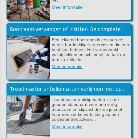
Meer informatie
Bootraam vervangen of inkitten. De complete handleiding (Sika)
Een lekkend bootraam is een van de
meest hardnekkige ergernissen die een
boot kan hebben. Het veroorzaakt
vochtplekken en schimmel, en tast op
termijn zelfs de…
Meer informatie
Treadmaster antislipmatten verlijmen met epoxylijm (handleiding)
Treadmaster antislipmatten zijn de
gouden standaard voor een veilig,
duurzaam en slipvast dek op je boot.
Voor een sterke verbinding op een
polyester dek advise…
Meer informatie