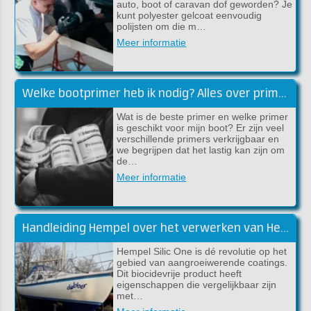
auto, boot of caravan dof geworden? Je
kunt polyester gelcoat eenvoudig
polijsten om die m…
Meer informatie
Welke bootprimer heb ik nodig? Alles over primers!
Wat is de beste primer en welke primer
is geschikt voor mijn boot? Er zijn veel
verschillende primers verkrijgbaar en
we begrijpen dat het lastig kan zijn om
de…
Meer informatie
Handleiding Hempel over het verwerken van Hempel Silic One
Hempel Silic One is dé revolutie op het
gebied van aangroeiwerende coatings.
Dit biocidevrije product heeft
eigenschappen die vergelijkbaar zijn
met…