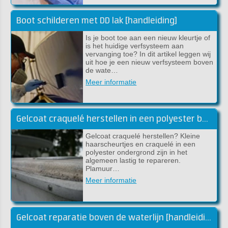
Boot schilderen met DD lak [handleiding]
Is je boot toe aan een nieuw kleurtje of
is het huidige verfsysteem aan
vervanging toe? In dit artikel leggen wij
uit hoe je een nieuw verfsysteem boven
de wate…
Meer informatie
Gelcoat craquelé herstellen in een polyester boot
Gelcoat craquelé herstellen? Kleine
haarscheurtjes en craquelé in een
polyester ondergrond zijn in het
algemeen lastig te repareren.
Plamuur…
Meer informatie
Gelcoat reparatie boven de waterlijn [handleiding]