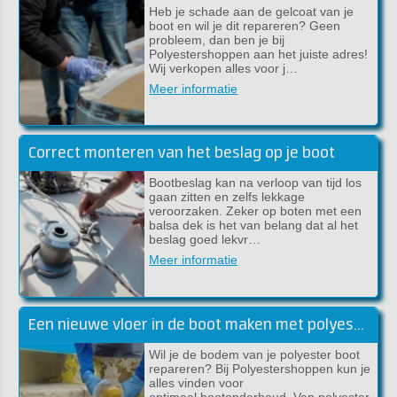
Heb je schade aan de gelcoat van je
boot en wil je dit repareren? Geen
probleem, dan ben je bij
Polyestershoppen aan het juiste adres!
Wij verkopen alles voor j…
Meer informatie
Correct monteren van het beslag op je boot
Bootbeslag kan na verloop van tijd los
gaan zitten en zelfs lekkage
veroorzaken. Zeker op boten met een
balsa dek is het van belang dat al het
beslag goed lekvr…
Meer informatie
Een nieuwe vloer in de boot maken met polyester
Wil je de bodem van je polyester boot
repareren? Bij Polyestershoppen kun je
alles vinden voor