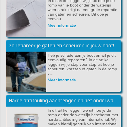
In dit artikel leggen wij je uit hoe je de
romp van je boot onder de waterlijn
weer strak krijgt na een grote reparatie
van gaten en scheuren. Dit doe je
eenvou…
Meer informatie
Zo repareer je gaten en scheuren in jouw boot!
Heb je schade aan je boot en wil je dit
eenvoudig repareren? In dit artikel
leggen wij je stap voor stap uit hoe je
scheuren, krassen of gaten in de romp
v…
Meer informatie
Harde antifouling aanbrengen op het onderwaterschip
In dit artikel leggen we uit hoe je de
romp onder de waterlijn beschermt met
harde antifouling van International. Wij
maken hierbij gebruik van International