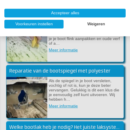
Accepteer alles
Hoe verwijder je snel verf van staal of polyester?
Voorkeuren instellen
Weigeren
Hoe verwijder je snel verf of antifouling
van staal, metaal of polyester? Een
goede vraag vinden wij. Want soms wil
je je boot flink aanpakken en oude verf
of a…
Meer informatie
Reparatie van de bootspiegel met polyester
Als de spiegel in je boot versleten,
vochtig of rot is, kun je deze beter
vervangen. Gelukkig is dit een klus die
je eenvoudig zelf kunt uitvoeren. Wij
hebben h…
Meer informatie
Welke bootlak heb je nodig? Het juiste laksysteem voor jouw boot!