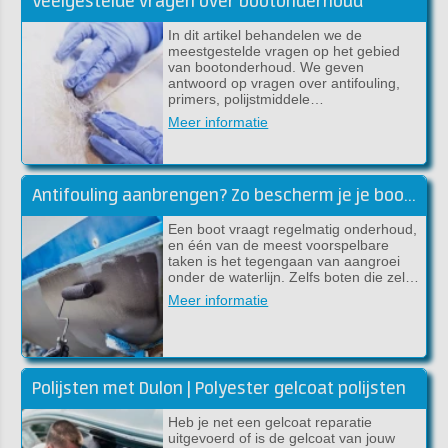
Veelgestelde vragen over bootonderhoud
In dit artikel behandelen we de
meestgestelde vragen op het gebied
van bootonderhoud. We geven
antwoord op vragen over antifouling,
primers, polijstmiddele…
Meer informatie
Antifouling aanbrengen? Zo bescherm je je boot tegen aangroei
Een boot vraagt regelmatig onderhoud,
en één van de meest voorspelbare
taken is het tegengaan van aangroei
onder de waterlijn. Zelfs boten die zel…
Meer informatie
Polijsten met Dulon | Polyester gelcoat polijsten
Heb je net een gelcoat reparatie
uitgevoerd of is de gelcoat van jouw