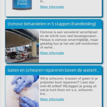
In…
Meer informatie
Osmose behandelen in 5 stappen [handleiding]
Osmose is een vervelend verschijnsel
en de schrik voor veel booteigenaren.
Helaas is osmose onvermijdelijk, maar
gelukkig kun je het wel zelf voorkomen
of verhe…
Meer informatie
Gaten en scheuren repareren boven de waterlijn
Wil je scheuren, krassen of gaten in je
polyester boot repareren? Lees dan
snel dit artikel! Wij leggen je graag uit
wat je kunt doen om o.a. scheuren,
kra…
Meer informatie