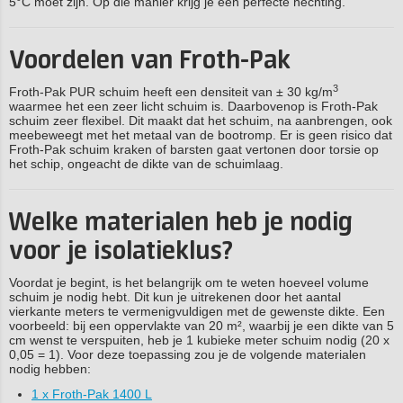
5°C moet zijn. Op die manier krijg je een perfecte hechting.
Voordelen van Froth-Pak
3
Froth-Pak PUR schuim heeft een densiteit van ± 30 kg/m
waarmee het een zeer licht schuim is. Daarbovenop is Froth-Pak
schuim zeer flexibel. Dit maakt dat het schuim, na aanbrengen, ook
meebeweegt met het metaal van de bootromp. Er is geen risico dat
Froth-Pak schuim kraken of barsten gaat vertonen door torsie op
het schip, ongeacht de dikte van de schuimlaag.
Welke materialen heb je nodig
voor je isolatieklus?
Voordat je begint, is het belangrijk om te weten hoeveel volume
schuim je nodig hebt. Dit kun je uitrekenen door het aantal
vierkante meters te vermenigvuldigen met de gewenste dikte. Een
voorbeeld: bij een oppervlakte van 20 m², waarbij je een dikte van 5
cm wenst te verspuiten, heb je 1 kubieke meter schuim nodig (20 x
0,05 = 1). Voor deze toepassing zou je de volgende materialen
nodig hebben:
1 x Froth-Pak 1400 L