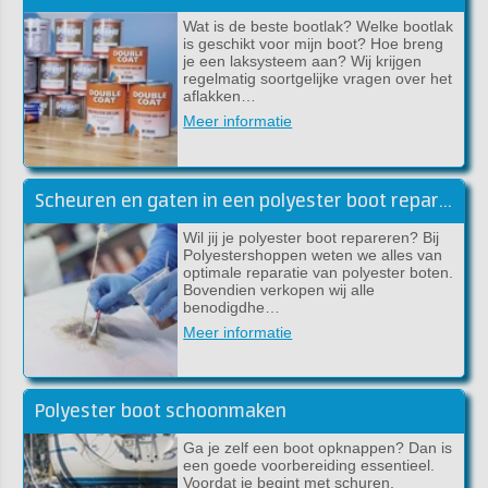
Wat is de beste bootlak? Welke bootlak
is geschikt voor mijn boot? Hoe breng
je een laksysteem aan? Wij krijgen
regelmatig soortgelijke vragen over het
aflakken…
Meer informatie
Scheuren en gaten in een polyester boot repareren
Wil jij je polyester boot repareren? Bij
Polyestershoppen weten we alles van
optimale reparatie van polyester boten.
Bovendien verkopen wij alle
benodigdhe…
Meer informatie
Polyester boot schoonmaken
Ga je zelf een boot opknappen? Dan is
een goede voorbereiding essentieel.
Voordat je begint met schuren,