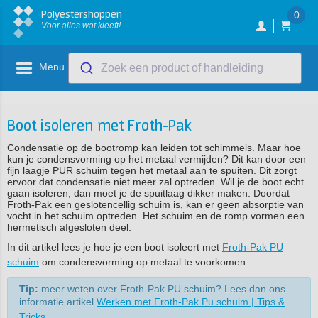
Polyestershoppen
0
Voor alles wat kleeft!
Menu
Zoek een product of handleiding
Boot isoleren met Froth-Pak
Condensatie op de bootromp kan leiden tot schimmels. Maar hoe
kun je condensvorming op het metaal vermijden? Dit kan door een
fijn laagje PUR schuim tegen het metaal aan te spuiten. Dit zorgt
ervoor dat condensatie niet meer zal optreden. Wil je de boot echt
gaan isoleren, dan moet je de spuitlaag dikker maken. Doordat
Froth-Pak een geslotencellig schuim is, kan er geen absorptie van
vocht in het schuim optreden. Het schuim en de romp vormen een
hermetisch afgesloten deel.
In dit artikel lees je hoe je een boot isoleert met
Froth-Pak PU
schuim
om condensvorming op metaal te voorkomen.
Tip:
meer weten over Froth-Pak PU schuim? Lees dan ons
informatie artikel
Werken met Froth-Pak Pu schuim | Tips &
Tricks
.