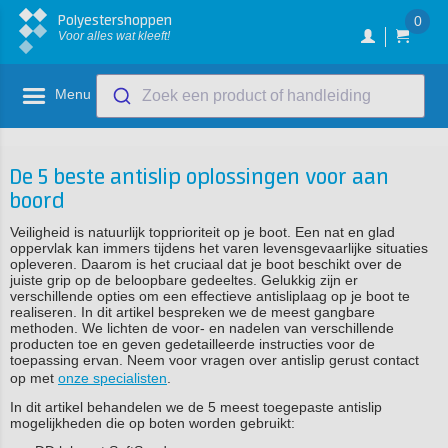
Polyestershoppen
0
Voor alles wat kleeft!
Menu
Zoek een product of handleiding
De 5 beste antislip oplossingen voor aan
boord
Veiligheid is natuurlijk topprioriteit op je boot. Een nat en glad
oppervlak kan immers tijdens het varen levensgevaarlijke situaties
opleveren. Daarom is het cruciaal dat je boot beschikt over de
juiste grip op de beloopbare gedeeltes. Gelukkig zijn er
verschillende opties om een effectieve antisliplaag op je boot te
realiseren. In dit artikel bespreken we de meest gangbare
methoden. We lichten de voor- en nadelen van verschillende
producten toe en geven gedetailleerde instructies voor de
toepassing ervan. Neem voor vragen over antislip gerust contact
op met
onze specialisten
.
In dit artikel behandelen we de 5 meest toegepaste antislip
mogelijkheden die op boten worden gebruikt: