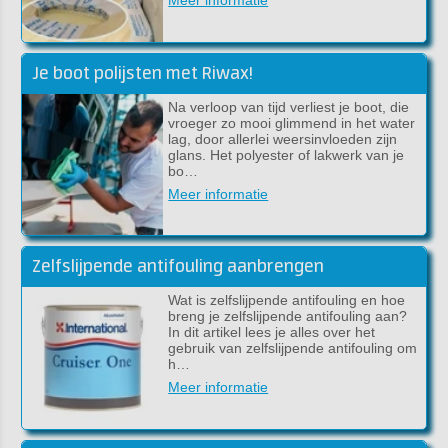
Meer informatie
Je boot polijsten met Riwax!
Na verloop van tijd verliest je boot, die
vroeger zo mooi glimmend in het water
lag, door allerlei weersinvloeden zijn
glans. Het polyester of lakwerk van je
bo…
Meer informatie
Zelfslijpende antifouling aanbrengen
Wat is zelfslijpende antifouling en hoe
breng je zelfslijpende antifouling aan?
In dit artikel lees je alles over het
gebruik van zelfslijpende antifouling om
h…
Meer informatie