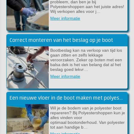
probleem, dan ben je bij
Polyestershoppen aan het juiste adres!
Wij verkopen alles voor j…
Meer informatie
Correct monteren van het beslag op je boot
Bootbeslag kan na verloop van tijd los
gaan zitten en zelfs lekkage
veroorzaken. Zeker op boten met een
balsa dek is het van belang dat al het
beslag goed lekvr…
Meer informatie
Een nieuwe vloer in de boot maken met polyester
Wil je de bodem van je polyester boot
repareren? Bij Polyestershoppen kun je
alles vinden voor
optimaal bootonderhoud. Van polyester
tot aan handige b…