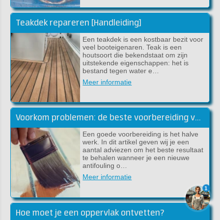
Teakdek repareren [Handleiding]
Een teakdek is een kostbaar bezit voor
veel booteigenaren. Teak is een
houtsoort die bekendstaat om zijn
uitstekende eigenschappen: het is
bestand tegen water e…
Meer informatie
Voorkom problemen: de beste voorbereiding voor lakwerk
Een goede voorbereiding is het halve
werk. In dit artikel geven wij je een
aantal adviezen om het beste resultaat
te behalen wanneer je een nieuwe
antifouling o…
Meer informatie
1
Hoe moet je een oppervlak ontvetten?