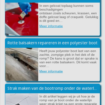
In een gelcoat toplaag kunnen soms
beschadigingen
ontstaan zoals scheuren, krassen, een
doffe gelcoat laag of craquelé. Gelukkig
is dit goed en…
Meer informatie
Rotte balsakern repareren in een polyester boot
Heeft jouw polyester boot last van een
zachte, zompige plek in het dek of de
romp? De kans is groot dat er sprake is
van een rotte balsakern. Dit komt vaak
voor…
Meer informatie
Strak maken van de bootromp onder de waterlijn met epoxy plamuur
In dit artikel leggen wij je uit hoe je de
romp van je boot onder de waterlijn
weer strak krijgt na een grote reparatie