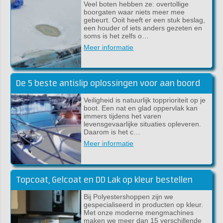
Veel boten hebben ze: overtollige
boorgaten waar niets meer mee
gebeurt. Ooit heeft er een stuk beslag,
een houder of iets anders gezeten en
soms is het zelfs o…
Meer informatie
De 5 beste antislip oplossingen voor aan boord
Veiligheid is natuurlijk topprioriteit op je
boot. Een nat en glad oppervlak kan
immers tijdens het varen
levensgevaarlijke situaties opleveren.
Daarom is het c…
Meer informatie
Topcoat, Gelcoat en DD Lak op kleur bestellen
Bij Polyestershoppen zijn we
gespecialiseerd in producten op kleur.
Met onze moderne mengmachines
maken we meer dan 15 verschillende