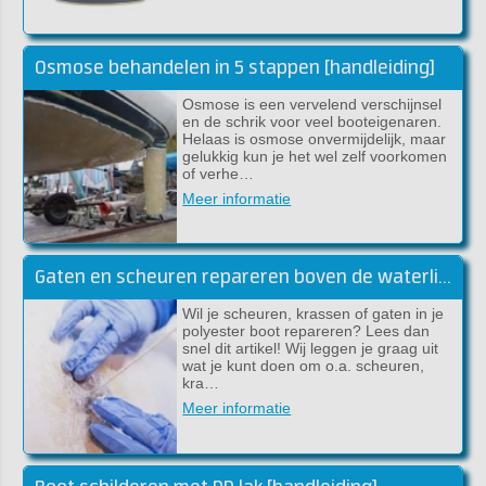
Osmose behandelen in 5 stappen [handleiding]
Osmose is een vervelend verschijnsel
en de schrik voor veel booteigenaren.
Helaas is osmose onvermijdelijk, maar
gelukkig kun je het wel zelf voorkomen
of verhe…
Meer informatie
Gaten en scheuren repareren boven de waterlijn
Wil je scheuren, krassen of gaten in je
polyester boot repareren? Lees dan
snel dit artikel! Wij leggen je graag uit
wat je kunt doen om o.a. scheuren,
kra…
Meer informatie