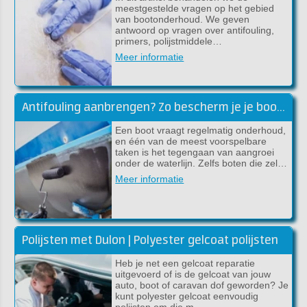
meestgestelde vragen op het gebied
van bootonderhoud. We geven
antwoord op vragen over antifouling,
primers, polijstmiddele…
Meer informatie
Antifouling aanbrengen? Zo bescherm je je boot tegen aangroei
Een boot vraagt regelmatig onderhoud,
en één van de meest voorspelbare
taken is het tegengaan van aangroei
onder de waterlijn. Zelfs boten die zel…
Meer informatie
Polijsten met Dulon | Polyester gelcoat polijsten
Heb je net een gelcoat reparatie
uitgevoerd of is de gelcoat van jouw
auto, boot of caravan dof geworden? Je
kunt polyester gelcoat eenvoudig
polijsten om die m…