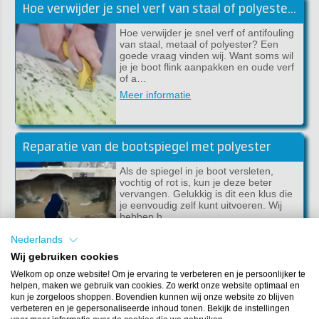
Hoe verwijder je snel verf van staal of polyester?
Hoe verwijder je snel verf of antifouling
van staal, metaal of polyester? Een
goede vraag vinden wij. Want soms wil
je je boot flink aanpakken en oude verf
of a…
Meer informatie
Reparatie van de bootspiegel met polyester
Als de spiegel in je boot versleten,
vochtig of rot is, kun je deze beter
vervangen. Gelukkig is dit een klus die
je eenvoudig zelf kunt uitvoeren. Wij
hebben h…
Meer informatie
Nederlands
Wij gebruiken cookies
Welkom op onze website! Om je ervaring te verbeteren en je persoonlijker te
Welke bootlak heb je nodig? Het juiste laksysteem voor jouw boot!
helpen, maken we gebruik van cookies. Zo werkt onze website optimaal en
kun je zorgeloos shoppen. Bovendien kunnen wij onze website zo blijven
Wat is de beste bootlak? Welke bootlak
verbeteren en je gepersonaliseerde inhoud tonen. Bekijk de instellingen