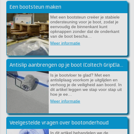
Een bootsteun maken
Met een bootsteun creëer je stabiele
ondersteuning voor je boot, zodat je
eenvoudig de binnenkant kunt
opknappen zonder dat de onderkant
van de boot bescha…
Meer informatie
Antislip aanbrengen op je boot (Coltech GripElast)
Is je bootvloer te glad? Met een
antisliplaag voorkom je uitglijden en
verhoog je de veiligheid aan boord. In
dit artikel leggen we stap voor stap uit
hoe je ee…
Meer informatie
Veelgestelde vragen over bootonderhoud
In dit artikel behandelen we de