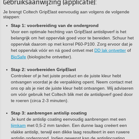
Gebruiksaanwijzing (applicatie):
Je brengt Coltech GripElast eenvoudig aan volgens de volgende
stappen:
Stap 1: voorbereiding van de ondergrond
Voor een optimale hechting van GripElast antislipverf is het
belangrijk om het oppervlak goed voor te bereiden. Schuur het
oppervlak daarom op met korrel P60-P100. Zorg ervoor dat je
het oppervlak vóór en ná goed ontvet met
DD lak ontvetter
of
BioSafe
(biologische ontvetter).
Stap 2: voorbereiden GripElast
Controleer of je het juiste product en de juiste kleur hebt
ontvangen voordat je de verpakking opent. Neem contact met
ons op als je niet de juiste kleur hebt ontvangen. Wij adviseren
om vóór gebruik het Coltech blik met de antislipverf goed door
te roeren (circa 2-3 minuten).
Stap 3: aanbrengen antislip coating
Je kunt de antislip coating eenvoudig aanbrengen met een
lijmkam
met 0,5-2 mm tanden. Een dunne laag creëert een
vlakke antislip, terwijl een dikke laag resulteert in een ruwere
antislip ondergrond. Indien gewenst kan de antislipcoating