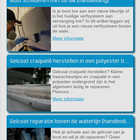
Boot schilderen met DD lak [handleiding]
Is je boot toe aan een nieuw kleurtje of
is het huidige verfsysteem aan
vervanging toe? In dit artikel leggen wij
uit hoe je een nieuw verfsysteem boven
de wate…
Meer informatie
Gelcoat craquelé herstellen in een polyester boot
Gelcoat craquelé herstellen? Kleine
haarscheurtjes en craquelé in een
polyester ondergrond zijn in het
algemeen lastig te repareren.
Plamuur…
Meer informatie
Gelcoat reparatie boven de waterlijn [handleiding]
Heb je schade aan de gelcoat van je
boot en wil je dit repareren? Geen