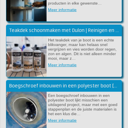
producten in elke gewenste…
Meer informatie
Teakdek schoonmaken met Dulon | Reinigen en kleur herstellen
Het teakdek van je boot is een echte
blikvanger, maar kan helaas snel
vergrijzen en vies worden door regen,
zon en algen. Dit is niet alleen minder
mooi, maar z…
Meer informatie
Boegschroef inbouwen in een polyester boot [handleiding]
Een boegschroef inbouwen in een
polyester boot lijkt misschien een
uitdagend project, maar met een goed
stappenplan en de juiste materialen is
het een klus die…
Meer informatie