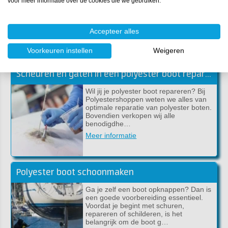
is geschikt voor mijn boot? Hoe breng
voor meer informatie over de cookies die we gebruiken.
je een laksysteem aan? Wij krijgen
regelmatig soortgelijke vragen over het
aflakken…
Accepteer alles
Meer informatie
Voorkeuren instellen
Weigeren
Scheuren en gaten in een polyester boot repareren
Wil jij je polyester boot repareren? Bij
Polyestershoppen weten we alles van
optimale reparatie van polyester boten.
Bovendien verkopen wij alle
benodigdhe…
Meer informatie
Polyester boot schoonmaken
Ga je zelf een boot opknappen? Dan is
een goede voorbereiding essentieel.
Voordat je begint met schuren,
repareren of schilderen, is het
belangrijk om de boot g…