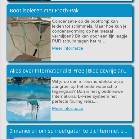
Boot isoleren met Froth-Pak
Condensatie op de bootromp kan
leiden tot schimmels. Maar hoe kun je
condensvorming op het metaal
vermijden? Dit kan door een fijn laagje
PUR schuim tegen het m…
Meer informatie
Alles over International B-Free | Biocidevrije antifouling
Wil je op een milieuvriendelijke wijze
aangroei op het onderwaterschip
tegengaan? Dan is het gloednieuwe
International B-Free systeem het
perfecte fouling relea…
Meer informatie
3 manieren om schroefgaten te dichten met polyester