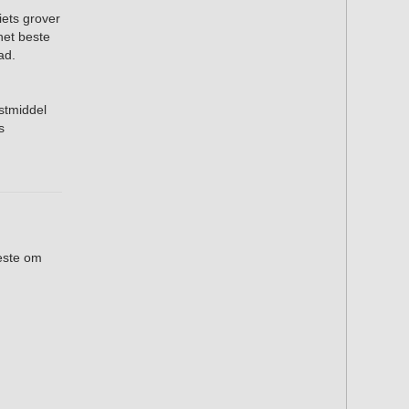
ets grover
het beste
ad.
stmiddel
s
este om