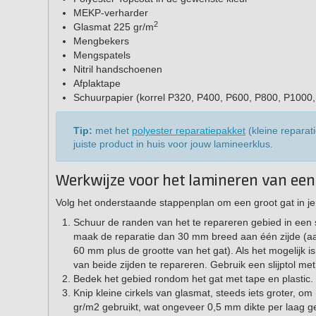
MEKP-verharder
2
Glasmat 225 gr/m
Mengbekers
Mengspatels
Nitril handschoenen
Afplaktape
Schuurpapier (korrel P320, P400, P600, P800, P1000
Tip:
met het
polyester reparatiepakket
(kleine reparat
juiste product in huis voor jouw lamineerklus.
Werkwijze voor het lamineren van ee
Volg het onderstaande stappenplan om een groot gat in je
Schuur de randen van het te repareren gebied in een s
maak de reparatie dan 30 mm breed aan één zijde (aang
60 mm plus de grootte van het gat). Als het mogelijk i
van beide zijden te repareren. Gebruik een slijptol met 
Bedek het gebied rondom het gat met tape en plastic.
Knip kleine cirkels van glasmat, steeds iets groter, o
gr/m2 gebruikt, wat ongeveer 0,5 mm dikte per laag ge