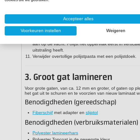
P800, P1000, P1500 en P2000.
Schuur nu achtereenvolgens met korrel P320 of P400
zijn dan de vorige. Begin klein en tape het oppervlak
resultaat. Scheur een vel schuurpapier in vieren, wee
Accepteer alles
Indien extra topcoat nodig is, maak je de omgeving d
Voorkeuren instellen
Weigeren
opvolgende korrels.
Gebruik een polijstvacht op een boormachine of polijs
aan op de vacht. Polijst het oppervlak eerst in vertic
uitstraling heeft.
Verwijder overtollige polijstpasta met een polijstdoek.
3. Groot gat lamineren
Voor grote gaten, van ca. 12 mm en groter, of gaten op p
het gat uit te schuren en te voorzien van nieuw laminaat 
Benodigdheden (gereedschap)
Fiberschijf
met adapter en
slijptol
Benodigdheden (verbruiksmaterialen)
Polyester lamineerhars
Polyester Topcoat in de gewenste kleur