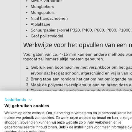
MEKP-verharder
Mengbekers
Mengspatels
Nitril handschoenen
Afplaktape
Schuurpapier (korrel P320, P400, P600, P800, P1000
Grof polijstmiddel
Werkwijze voor het opvullen van een 
Voor gaten van ca. 4-15 mm kan een andere methode worde
topcoat zal immers altijd moeten gebeuren.
Gebruik een boormachine met verzinkboor om het gat een
ervoor dat het gat schoon, afgeschuind en vrij is van l
Breng tape aan rondom het gat om het omliggende ma
Maak de polyester vezelplamuur aan en breng deze aa
Plaats tape op de vezelplamuur en druk deze lichtjes i
moet bedekken.
Nederlands
Laat de vezelplamuur volledig uitharden voordat je g
Wij gebruiken cookies
topcoat kan worden aangebracht. Als het te ondiep is,
Welkom op onze website! Om je ervaring te verbeteren en je persoonlijker te he
Maak de polyester topcoat aan door circa 2% MEKP-ve
maken we gebruik van cookies. Zo werkt onze website optimaal en kun je zorge
Je kunt dit eventueel afdekken met tape, maar zorg er
shoppen. Bovendien kunnen wij onze website zo blijven verbeteren en je
Als de topcoat is uitgehard, schuur je de reparatie o
gepersonaliseerde inhoud tonen. Bekijk de instellingen voor meer informatie ov
cookies die we gebruiken.