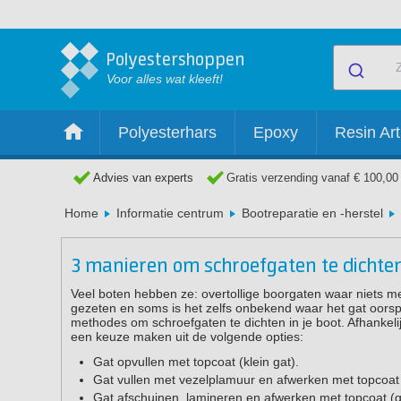
Polyestershoppen
Voor alles wat kleeft!
Polyesterhars
Epoxy
Resin Art
Advies van experts
Gratis verzending vanaf € 100,00
Home
Informatie centrum
Bootreparatie en -herstel
3 manieren om schroefgaten te dichte
Veel boten hebben ze: overtollige boorgaten waar niets me
gezeten en soms is het zelfs onbekend waar het gat oorspr
methodes om schroefgaten te dichten in je boot. Afhankel
een keuze maken uit de volgende opties:
Gat opvullen met topcoat (klein gat).
Gat vullen met vezelplamuur en afwerken met topcoat 
Gat afschuinen, lamineren en afwerken met topcoat (g