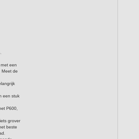
.
 met een
. Meet de
langrijk
n een stuk
met P600,
ets grover
het beste
ad.