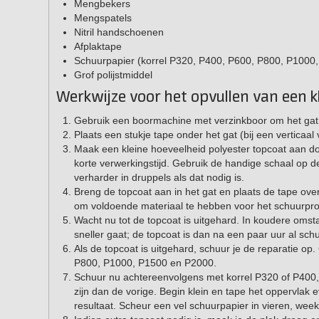
Mengbekers
Mengspatels
Nitril handschoenen
Afplaktape
Schuurpapier (korrel P320, P400, P600, P800, P1000
Grof polijstmiddel
Werkwijze voor het opvullen van een k
Gebruik een boormachine met verzinkboor om het gat een
Plaats een stukje tape onder het gat (bij een verticaal v
Maak een kleine hoeveelheid polyester topcoat aan 
korte verwerkingstijd. Gebruik de handige schaal o
verharder in druppels als dat nodig is.
Breng de topcoat aan in het gat en plaats de tape over 
om voldoende materiaal te hebben voor het schuurpr
Wacht nu tot de topcoat is uitgehard. In koudere omst
sneller gaat; de topcoat is dan na een paar uur al sch
Als de topcoat is uitgehard, schuur je de reparatie o
P800, P1000, P1500 en P2000.
Schuur nu achtereenvolgens met korrel P320 of P400
zijn dan de vorige. Begin klein en tape het oppervlak
resultaat. Scheur een vel schuurpapier in vieren, wee