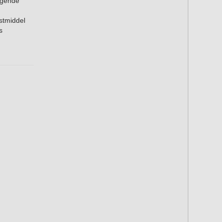
olgende
stmiddel
s