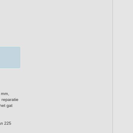
3 mm,
 reparatie
het gat
van 225