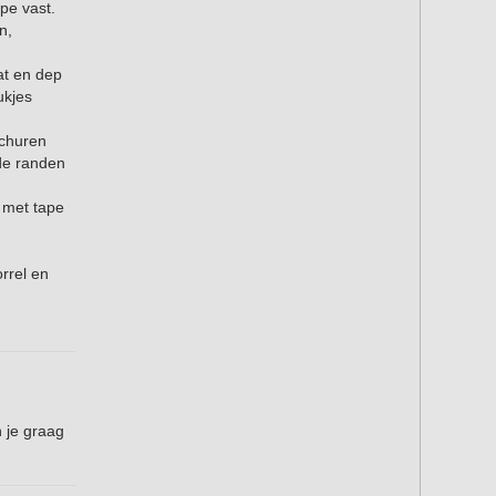
ape vast.
n,
at en dep
ukjes
schuren
 de randen
 met tape
rrel en
 je graag