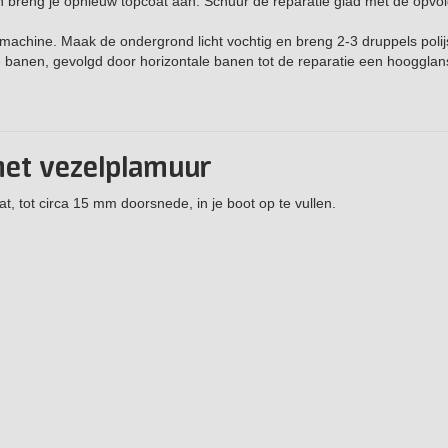
 en breng je opnieuw topcoat aan. Schuur de reparatie glad met de opv
tmachine. Maak de ondergrond licht vochtig en breng 2-3 druppels polij
ale banen, gevolgd door horizontale banen tot de reparatie een hoogglan
 met vezelplamuur
 tot circa 15 mm doorsnede, in je boot op te vullen.