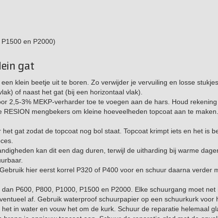
, P1500 en P2000)
lein gat
 klein beetje uit te boren. Zo verwijder je vervuiling en losse stukjes
lak) of naast het gat (bij een horizontaal vlak).
door 2,5-3% MEKP-verharder toe te voegen aan de hars. Houd rekening
p de RESION mengbekers om kleine hoeveelheden topcoat aan te maken
het gat zodat de topcoat nog bol staat. Topcoat krimpt iets en het is be
oces.
andigheden kan dit een dag duren, terwijl de uitharding bij warme dage
uurbaar.
p. Gebruik hier eerst korrel P320 of P400 voor en schuur daarna verder 
, dan P600, P800, P1000, P1500 en P2000. Elke schuurgang moet net i
 eventueel af. Gebruik waterproof schuurpapier op een schuurkurk voor 
k het in water en vouw het om de kurk. Schuur de reparatie helemaal gl