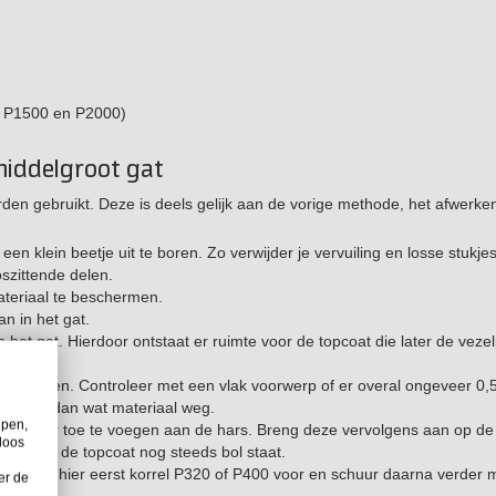
, P1500 en P2000)
middelgroot gat
n gebruikt. Deze is deels gelijk aan de vorige methode, het afwerke
 klein beetje uit te boren. Zo verwijder je vervuiling en losse stukje
oszittende delen.
teriaal te beschermen.
n in het gat.
n het gat. Hierdoor ontstaat er ruimte voor de topcoat die later de vez
aat schuren. Controleer met een vlak voorwerp of er overal ongeveer 0
 schuur dan wat materiaal weg.
lpen,
rharder toe te voegen aan de hars. Breng deze vervolgens aan op de 
loos
voor dat de topcoat nog steeds bol staat.
p. Gebruik hier eerst korrel P320 of P400 voor en schuur daarna verder 
er de