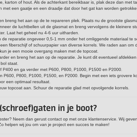
ape, karton of hout. Als de achterkant bereikbaar is, plak deze dan met t
ton met een gaatje en een draadje dat door het gat kan worden getrokke
n breng het aan op de te repareren plek. Plaats nu de grootste glasm
neer de luchtbellen uit de glasmat en breng vervolgens de kleinere st
r. Laat het geheel nu 4-6 uur uitharden.
 om de reparatie ongeveer 0,5-1 mm onder het omliggende materiaal te 
 een fiberschijf of schuurpapier van diverse korrels. We raden aan om
o kun je een mooie overgang maken met de topcoat.
er en breng het aan op de reparatie. Je kunt dit eventueel afdekken
bol staat.
0 of P400 en ga verder met P600, P800, P1000, P1500 en P2000.
n P600, P800, P1000, P1500, en P2000. Begin met een iets grovere ko
or een optimaal resultaat.
uw topcoat aan. Schuur de reparatie glad met opvolgende korrels.
schroef)gaten in je boot?
ester? Neem dan gerust contact op met onze klantenservice. Wij geven
Zo helpen wij jou om van je project een succes te maken!