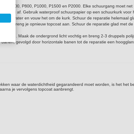
, dan P600, P800, P1000, P1500 en P2000. Elke schuurgang moet net i
 eventueel af. Gebruik waterproof schuurpapier op een schuurkurk voor 
k het in water en vouw het om de kurk. Schuur de reparatie helemaal gl
roog en breng je opnieuw topcoat aan. Schuur de reparatie glad met de
tmachine. Maak de ondergrond licht vochtig en breng 2-3 druppels polij
ale banen, gevolgd door horizontale banen tot de reparatie een hoogglan
lekken waar de waterdichtheid gegarandeerd moet worden, is het het b
waarna je vervolgens topcoat aanbrengt.