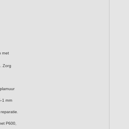
n met
s. Zorg
elplamuur
,5-1 mm
reparatie.
met P600,