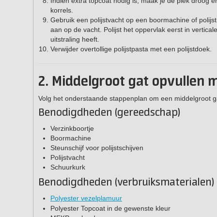
Indien extra topcoat nodig is, maak je de plek droog
korrels.
Gebruik een polijstvacht op een boormachine of polijs
aan op de vacht. Polijst het oppervlak eerst in vertic
uitstraling heeft.
Verwijder overtollige polijstpasta met een polijstdoek.
2. Middelgroot gat opvullen
Volg het onderstaande stappenplan om een middelgroot gat,
Benodigdheden (gereedschap)
Verzinkboortje
Boormachine
Steunschijf voor polijstschijven
Polijstvacht
Schuurkurk
Benodigdheden (verbruiksmaterialen)
Polyester vezelplamuur
Polyester Topcoat in de gewenste kleur