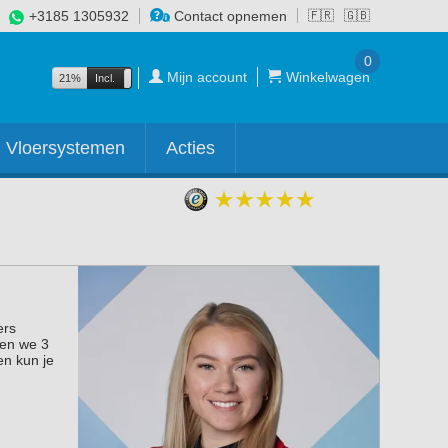
+3185 1305932
Contact opnemen
🇫🇷
🇬🇧
0
Mijn account
Winkelwagen
21%
Incl.
Excl.
Vloersystemen
Acties
ers
ven we 3
en kun je