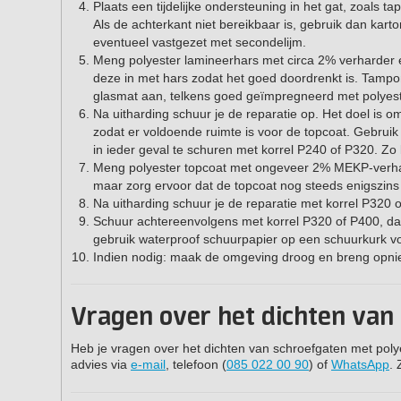
Plaats een tijdelijke ondersteuning in het gat, zoals t
Als de achterkant niet bereikbaar is, gebruik dan kar
eventueel vastgezet met secondelijm.
Meng polyester lamineerhars met circa 2% verharder e
deze in met hars zodat het goed doordrenkt is. Tampon
glasmat aan, telkens goed geïmpregneerd met polyeste
Na uitharding schuur je de reparatie op. Het doel is
zodat er voldoende ruimte is voor de topcoat. Gebruik
in ieder geval te schuren met korrel P240 of P320. Z
Meng polyester topcoat met ongeveer 2% MEKP-verhard
maar zorg ervoor dat de topcoat nog steeds enigszins 
Na uitharding schuur je de reparatie met korrel P32
Schuur achtereenvolgens met korrel P320 of P400, da
gebruik waterproof schuurpapier op een schuurkurk vo
Indien nodig: maak de omgeving droog en breng opnie
Vragen over het dichten van (
Heb je vragen over het dichten van schroefgaten met poly
advies via
e-mail
, telefoon (
085 022 00 90
) of
WhatsApp
. 