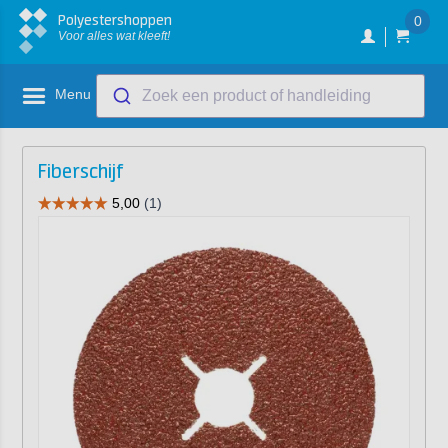
Polyestershoppen
0
Voor alles wat kleeft!
Menu
Zoek een product of handleiding
Fiberschijf