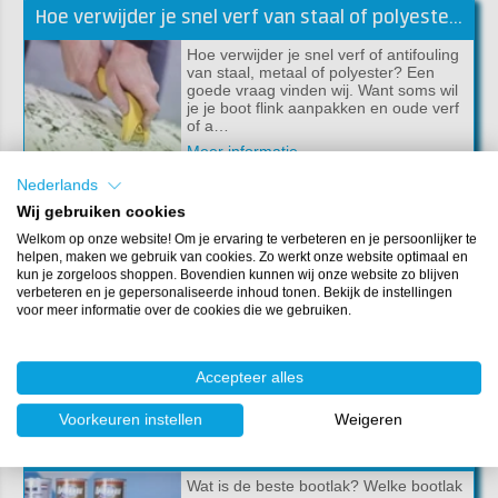
Hoe verwijder je snel verf van staal of polyester?
Hoe verwijder je snel verf of antifouling
van staal, metaal of polyester? Een
goede vraag vinden wij. Want soms wil
je je boot flink aanpakken en oude verf
of a…
Meer informatie
Nederlands
Wij gebruiken cookies
Reparatie van de bootspiegel met polyester
Welkom op onze website! Om je ervaring te verbeteren en je persoonlijker te
helpen, maken we gebruik van cookies. Zo werkt onze website optimaal en
Als de spiegel in je boot versleten,
kun je zorgeloos shoppen. Bovendien kunnen wij onze website zo blijven
vochtig of rot is, kun je deze beter
verbeteren en je gepersonaliseerde inhoud tonen. Bekijk de instellingen
vervangen. Gelukkig is dit een klus die
voor meer informatie over de cookies die we gebruiken.
je eenvoudig zelf kunt uitvoeren. Wij
hebben h…
Meer informatie
Accepteer alles
Voorkeuren instellen
Weigeren
Welke bootlak heb je nodig? Het juiste laksysteem voor jouw boot!
Wat is de beste bootlak? Welke bootlak