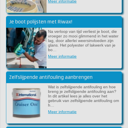
Meer informatie
Je boot polijsten met Riwax!
Na verloop van tijd verliest je boot, die
vroeger zo mooi glimmend in het water
lag, door allerlei weersinvloeden zijn
glans. Het polyester of lakwerk van je
bo…
Meer informatie
Zelfslijpende antifouling aanbrengen
Wat is zelfslijpende antifouling en hoe
breng je zelfslijpende antifouling aan?
In dit artikel lees je alles over het
gebruik van zelfslijpende antifouling om
h…
Meer informatie