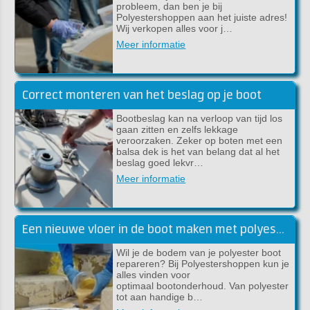
probleem, dan ben je bij
Polyestershoppen aan het juiste adres!
Wij verkopen alles voor j…
Meer informatie
Correct monteren van het beslag op je boot
Bootbeslag kan na verloop van tijd los
gaan zitten en zelfs lekkage
veroorzaken. Zeker op boten met een
balsa dek is het van belang dat al het
beslag goed lekvr…
Meer informatie
Een nieuwe vloer in de boot maken met polyester
Wil je de bodem van je polyester boot
repareren? Bij Polyestershoppen kun je
alles vinden voor
optimaal bootonderhoud. Van polyester
tot aan handige b…