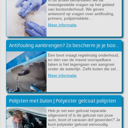
meestgestelde vragen op het gebied
van bootonderhoud. We geven
antwoord op vragen over antifouling,
primers, polijstmiddele…
Meer informatie
Antifouling aanbrengen? Zo bescherm je je boot tegen aangroei
Een boot vraagt regelmatig onderhoud,
en één van de meest voorspelbare
taken is het tegengaan van aangroei
onder de waterlijn. Zelfs boten die zel…
Meer informatie
Polijsten met Dulon | Polyester gelcoat polijsten
Heb je net een gelcoat reparatie
uitgevoerd of is de gelcoat van jouw
auto, boot of caravan dof geworden? Je
kunt polyester gelcoat eenvoudig