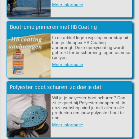
Meer informatie
Bootromp primeren met HB Coating
In dit artikel legen wij stap voor stap uit
hoe je IJmopox HB Coating
aanbrengt. Deze epoxycoating wordt
gebruikt ter bescherming tegen osmose
(polyes…
Meer informatie
Polyester boot schuren: zo doe je dat!
Wil je je polyester boot schuren? Dan
zit je goed bij Polyestershoppen.nl. In
onze webshop vind je niet alleen alle
producten om jouw polyester boot te
ond…
Meer informatie