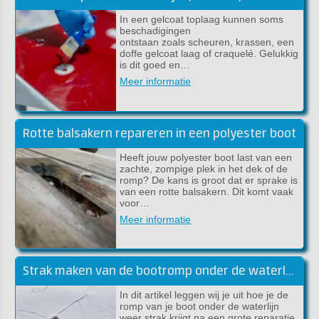
In een gelcoat toplaag kunnen soms
beschadigingen
ontstaan zoals scheuren, krassen, een
doffe gelcoat laag of craquelé. Gelukkig
is dit goed en…
Meer informatie
Rotte balsakern repareren in een polyester boot
Heeft jouw polyester boot last van een
zachte, zompige plek in het dek of de
romp? De kans is groot dat er sprake is
van een rotte balsakern. Dit komt vaak
voor…
Meer informatie
Strak maken van de bootromp onder de waterlijn met epoxy plamuur
In dit artikel leggen wij je uit hoe je de
romp van je boot onder de waterlijn
weer strak krijgt na een grote reparatie