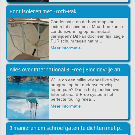
Boot isoleren met Froth-Pak
Condensatie op de bootromp kan
leiden tot schimmels. Maar hoe kun je
condensvorming op het metaal
vermijden? Dit kan door een fijn laagje
PUR schuim tegen het m…
Meer informatie
Alles over International B-Free | Biocidevrije antifouling
Wil je op een milieuvriendelijke wijze
aangroei op het onderwaterschip
tegengaan? Dan is het gloednieuwe
International B-Free systeem het
perfecte fouling relea…
Meer informatie
3 manieren om schroefgaten te dichten met polyester