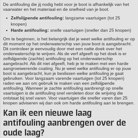
De antifouling die jij nodig hebt voor je boot is afhankelijk van het
vaarwater en het materiaal en de snelheid van je boot.
Zelfslijpende antifouling:
langzame vaartuigen (tot 25
knopen)
Harde antifouling:
snelle vaartuigen (sneller dan 25 knopen)
Om te beginnen, is het belangrijk dat je weet welke antifouling er op
dit moment op het onderwaterschip van jouw boot is aangebracht.
Dit controleer je eenvoudig door met een natte doek over het
onderwaterschip te wrijven. Als de verf afgeeft op het doek is er
zelfslijpende (zachte) antifouling op het onderwaterschip
aangebracht. Als dit niet afgeeft, heb je te maken met een harde
aangroeiwerende coating. Nu je weet welke antifouling er op jouw
boot is aangebracht, kun je beslissen welke antifouling je gaat
gebruiken. Voor langzaam varende vaartuigen (tot 25 knopen)
raden we aan om gebruik te maken van een zelfslijpende
antifouling. Wanneer je zachte antifouling aanbrengt op snelle
vaartuigen is de antifouling snel versleten door de wrijving die
ontstaat bij snel varen. Voor vaartuigen die sneller varen dan 25
knopen adviseren wij dan ook om harde antifouling aan te brengen.
Kan ik een nieuwe laag
antifouling aanbrengen over de
oude laag?