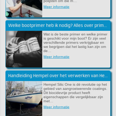
polijsten om die m…
Meer informatie
Welke bootprimer heb ik nodig? Alles over primers!
Wat is de beste primer en welke primer
is geschikt voor mijn boot? Er zijn veel
verschillende primers verkrijgbaar en
we begrijpen dat het lastig kan zijn om
de…
Meer informatie
Handleiding Hempel over het verwerken van Hempel Silic One
Hempel Silic One is dé revolutie op het
gebied van aangroeiwerende coatings.
Dit biocidevrije product heeft
eigenschappen die vergelijkbaar zijn
met…
Meer informatie