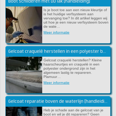
Boot schilderen met DD lak [handleiding]
Is je boot toe aan een nieuw kleurtje of
is het huidige verfsysteem aan
vervanging toe? In dit artikel leggen wij
uit hoe je een nieuw verfsysteem boven
de wate…
Meer informatie
Gelcoat craquelé herstellen in een polyester boot
Gelcoat craquelé herstellen? Kleine
haarscheurtjes en craquelé in een
polyester ondergrond zijn in het
algemeen lastig te repareren.
Plamuur…
Meer informatie
Gelcoat reparatie boven de waterlijn [handleiding]
Heb je schade aan de gelcoat van je
boot en wil je dit repareren? Geen