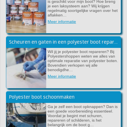
is geschikt voor mijn boot? Hoe breng
je een laksysteem aan? Wij krijgen
regelmatig soortgelijke vragen over het
aflakken…
Meer informatie
Scheuren en gaten in een polyester boot repareren
Wil jij je polyester boot repareren? Bij
Polyestershoppen weten we alles van
optimale reparatie van polyester boten.
Bovendien verkopen wij alle
benodigdhe…
Meer informatie
Polyester boot schoonmaken
Ga je zelf een boot opknappen? Dan is
een goede voorbereiding essentieel.
Voordat je begint met schuren,
repareren of schilderen, is het
belangrijk om de boot g…