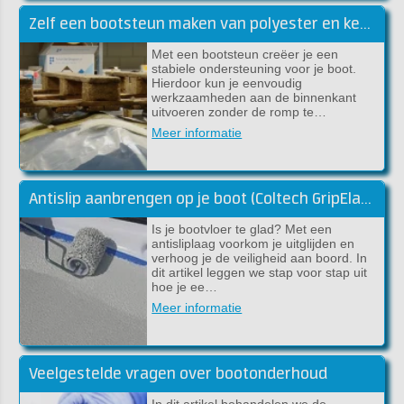
Zelf een bootsteun maken van polyester en kernmateriaal
Met een bootsteun creëer je een
stabiele ondersteuning voor je boot.
Hierdoor kun je eenvoudig
werkzaamheden aan de binnenkant
uitvoeren zonder de romp te…
Meer informatie
Antislip aanbrengen op je boot (Coltech GripElast)
Is je bootvloer te glad? Met een
antisliplaag voorkom je uitglijden en
verhoog je de veiligheid aan boord. In
dit artikel leggen we stap voor stap uit
hoe je ee…
Meer informatie
Veelgestelde vragen over bootonderhoud
In dit artikel behandelen we de