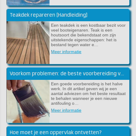
Teakdek repareren [Handleiding]
Een teakdek is een kostbaar bezit voor
veel booteigenaren. Teak is een
houtsoort die bekendstaat om zijn
uitstekende eigenschappen: het is
bestand tegen water e…
Meer informatie
Voorkom problemen: de beste voorbereiding voor lakwerk
Een goede voorbereiding is het halve
werk. In dit artikel geven wij je een
aantal adviezen om het beste resultaat
te behalen wanneer je een nieuwe
antifouling o…
Meer informatie
Hoe moet je een oppervlak ontvetten?