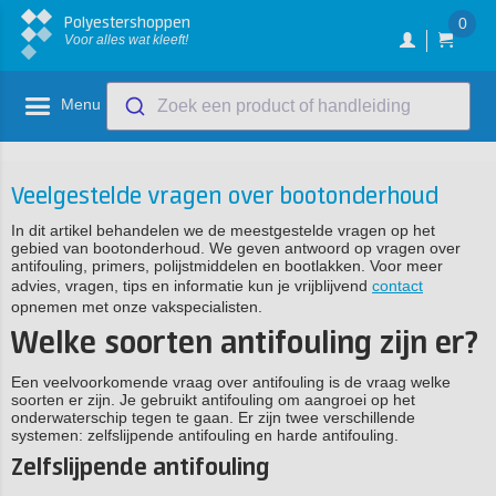
Polyestershoppen
0
Voor alles wat kleeft!
Menu
Zoek een product of handleiding
Veelgestelde vragen over bootonderhoud
In dit artikel behandelen we de meestgestelde vragen op het
gebied van bootonderhoud. We geven antwoord op vragen over
antifouling, primers, polijstmiddelen en bootlakken. Voor meer
advies, vragen, tips en informatie kun je vrijblijvend
contact
opnemen met onze vakspecialisten.
Welke soorten antifouling zijn er?
Een veelvoorkomende vraag over antifouling is de vraag welke
soorten er zijn. Je gebruikt antifouling om aangroei op het
onderwaterschip tegen te gaan. Er zijn twee verschillende
systemen: zelfslijpende antifouling en harde antifouling.
Zelfslijpende antifouling