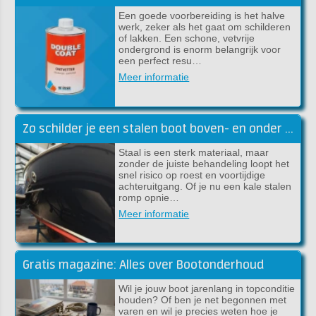
Een goede voorbereiding is het halve
werk, zeker als het gaat om schilderen
of lakken. Een schone, vetvrije
ondergrond is enorm belangrijk voor
een perfect resu…
Meer informatie
Zo schilder je een stalen boot boven- en onder de waterlijn
Staal is een sterk materiaal, maar
zonder de juiste behandeling loopt het
snel risico op roest en voortijdige
achteruitgang. Of je nu een kale stalen
romp opnie…
Meer informatie
Gratis magazine: Alles over Bootonderhoud
Wil je jouw boot jarenlang in topconditie
houden? Of ben je net begonnen met
varen en wil je precies weten hoe je