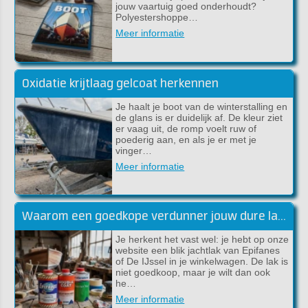
jouw vaartuig goed onderhoudt?
Polyestershoppe…
Meer informatie
Oxidatie krijtlaag gelcoat herkennen
Je haalt je boot van de winterstalling en
de glans is er duidelijk af. De kleur ziet
er vaag uit, de romp voelt ruw of
poederig aan, en als je er met je
vinger…
Meer informatie
Waarom een goedkope verdunner jouw dure lakwerk kan verpesten
Je herkent het vast wel: je hebt op onze
website een blik jachtlak van Epifanes
of De IJssel in je winkelwagen. De lak is
niet goedkoop, maar je wilt dan ook
he…
Meer informatie