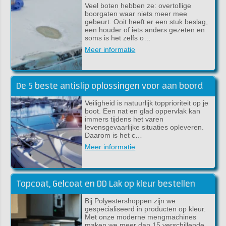
Veel boten hebben ze: overtollige
boorgaten waar niets meer mee
gebeurt. Ooit heeft er een stuk beslag,
een houder of iets anders gezeten en
soms is het zelfs o…
Meer informatie
De 5 beste antislip oplossingen voor aan boord
Veiligheid is natuurlijk topprioriteit op je
boot. Een nat en glad oppervlak kan
immers tijdens het varen
levensgevaarlijke situaties opleveren.
Daarom is het c…
Meer informatie
Topcoat, Gelcoat en DD Lak op kleur bestellen
Bij Polyestershoppen zijn we
gespecialiseerd in producten op kleur.
Met onze moderne mengmachines
maken we meer dan 15 verschillende