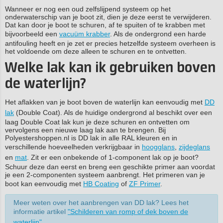
Wanneer er nog een oud zelfslijpend systeem op het
onderwaterschip van je boot zit, dien je deze eerst te verwijderen.
Dat kan door je boot te schuren, af te spuiten of te krabben met
bijvoorbeeld een
vacuüm krabber
. Als de ondergrond een harde
antifouling heeft en je zet er precies hetzelfde systeem overheen is
het voldoende om deze alleen te schuren en te ontvetten.
Welke lak kan ik gebruiken boven
de waterlijn?
Het aflakken van je boot boven de waterlijn kan eenvoudig met
DD
lak
(Double Coat). Als de huidige ondergrond al beschikt over een
laag Double Coat lak kun je deze schuren en ontvetten om
vervolgens een nieuwe laag lak aan te brengen. Bij
Polyestershoppen.nl is DD lak in alle RAL kleuren en in
verschillende hoeveelheden verkrijgbaar in
hoogglans
,
zijdeglans
en
mat
. Zit er een onbekende of 1-component lak op je boot?
Schuur deze dan eerst en breng een geschikte primer aan voordat
je een 2-componenten systeem aanbrengt. Het primeren van je
boot kan eenvoudig met
HB Coating
of
ZF Primer
.
Meer weten over het aanbrengen van DD lak? Lees het
informatie artikel
"Schilderen van romp of dek boven de
waterlijn"
.