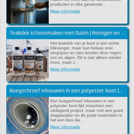
producten in elke gewenste…
Meer informatie
Teakdek schoonmaken met Dulon | Reinigen en kleur herstellen
Het teakdek van je boot is een echte
blikvanger, maar kan helaas snel
vergrijzen en vies worden door regen,
zon en algen. Dit is niet alleen minder
mooi, maar z…
Meer informatie
Boegschroef inbouwen in een polyester boot [handleiding]
Een boegschroef inbouwen in een
polyester boot lijkt misschien een
uitdagend project, maar met een goed
stappenplan en de juiste materialen is
het een klus die…
Meer informatie