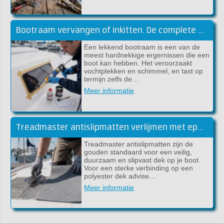
Bootraam vervangen of inkitten. De complete handleiding (Sika)
Een lekkend bootraam is een van de
meest hardnekkige ergernissen die een
boot kan hebben. Het veroorzaakt
vochtplekken en schimmel, en tast op
termijn zelfs de…
Meer informatie
Treadmaster antislipmatten verlijmen met epoxylijm (handleiding)
Treadmaster antislipmatten zijn de
gouden standaard voor een veilig,
duurzaam en slipvast dek op je boot.
Voor een sterke verbinding op een
polyester dek advise…
Meer informatie