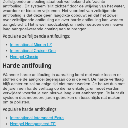
Zelfslijpende antifouling staat ook wel bekend als ‘zachte
antifouling’. Dit systeem ‘slijt’ zichzelf door de wrijving van het water,
waardoor er biociden vrijkomen. Het voordeel van zelfslijpende
antifouling is dat deze geen laagdikte opbouwt en dat het zowel
over zelfslijpende antifouling als over harde antifouling kan worden
aangebracht. Het is wel noodzakelijk om ieder seizoen een nieuwe
laag aangroeiwerende coating aan te brengen.
Populaire zelfslijpende antifoulings:
International Micron LZ
International Cruiser One
Hempel Classic
Harde antifouling
Wanneer harde antifouling in aanraking komt met water lossen er
stoffen die de aangroei tegengaan op in de verf. De harde verflaag
blijft achter en zal na enige tijd niet meer werken. Je bouwt dus met
de jaren een harde verflaag op die na enkele jaren moet worden
verwijderd voordat je een nieuwe laag kunt aanbrengen. Je kunt dit
systeem dus meerdere jaren gebruiken en tussentijds nat maken
om te polijsten.
Populaire harde antifoulings:
International Interspeed Extra
Hempel Hempaspeed TF