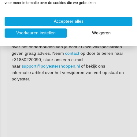
voor meer informatie over de cookies die we gebruiken.
Meer informatie?
De Gelplane vacuümschraper kun je eenvoudig bestellen
Accepteer alles
bij Polyestershoppen. Bestel vandaag voor 17:00 uur
Voorkeuren instellen
Weigeren
zodat de schaper vandaag al wordt verzonden. Wil je
meer informatie of advies over de Gelplane schraper of
over het onderhouden van je boot? Onze vakspecialisten
geven graag advies. Neem
contact
op door te bellen naar
+31850220090, stuur ons een e-mail
naar
support@polyestershoppen.nl
of bekijk ons
informatie artikel over het verwijderen van verf op staal en
polyester.