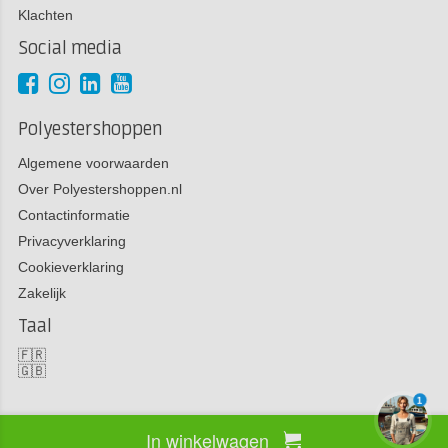
Klachten
Social media
Polyestershoppen
Algemene voorwaarden
Over Polyestershoppen.nl
Contactinformatie
Privacyverklaring
Cookieverklaring
Zakelijk
Taal
🇫🇷
🇬🇧
1
In winkelwagen
Copyright 2026 Polyestershoppen bv