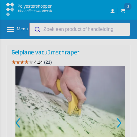
Polyestershoppen
0
Voor alles wat kleeft!
Menu
Zoek een product of handleiding
Gelplane vacuümschraper