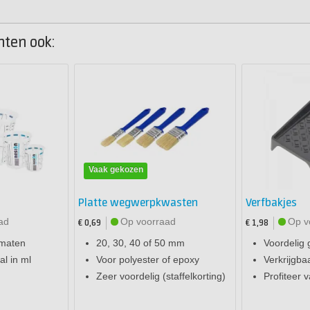
hten ook:
Vaak gekozen
Platte wegwerpkwasten
Verfbakjes
ad
Op voorraad
Op v
€ 0,69
€ 1,98
 maten
20, 30, 40 of 50 mm
Voordelig 
l in ml
Voor polyester of epoxy
Verkrijgba
Zeer voordelig (staffelkorting)
Profiteer v