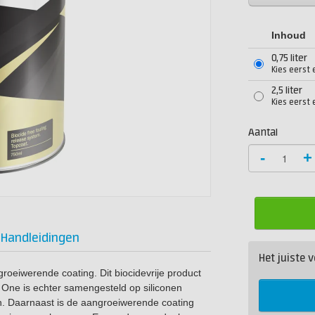
Inhoud
0,75 liter
Kies eerst 
2,5 liter
Kies eerst 
Aantal
-
+
Handleidingen
Het juiste
roeiwerende coating. Dit biocidevrije product
c One is echter samengesteld op siliconen
n. Daarnaast is de aangroeiwerende coating