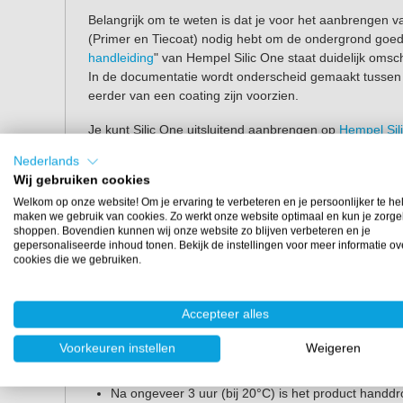
Belangrijk om te weten is dat je voor het aanbrengen 
(Primer en Tiecoat) nodig hebt om de ondergrond goed 
handleiding
" van Hempel Silic One staat duidelijk oms
In de documentatie wordt onderscheid gemaakt tussen
eerder van een coating zijn voorzien.
Je kunt Silic One uitsluitend aanbrengen op
Hempel Sil
verwerkingstemperatuur is 10°C. Vermijd werken in dire
Nederlands
One de volgende stappen:
Wij gebruiken cookies
Zorg er altijd voor dat het oppervlak licht opgeschuu
Welkom op onze website! Om je ervaring te verbeteren en je persoonlijker te he
maken we gebruik van cookies. Zo werkt onze website optimaal en kun je zorge
product gaat aanbrengen.
shoppen. Bovendien kunnen wij onze website zo blijven verbeteren en je
Behandel het oppervlak goed voor.
gepersonaliseerde inhoud tonen. Bekijk de instellingen voor meer informatie ov
cookies die we gebruiken.
Roer de inhoud goed door voor een mooie kleur. He
Bij de eerste applicatie van Hempel Silic One zijn 
volstaat één laag. Let op dat je de verf binnen 48
Accepteer alles
tenminste na 8 uur (bij 20°C).
Giet het product in de verfbak. Dompel roller/kwast
Voorkeuren instellen
Weigeren
lichte, soepele streken aan voor een volledige dek
voordat de verf droogt.
Na ongeveer 3 uur (bij 20°C) is het product handdr