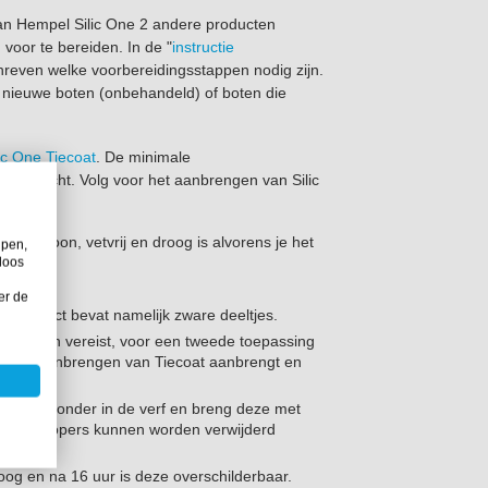
van Hempel Silic One 2 andere producten
voor te bereiden. In de "
instructie
chreven welke voorbereidingsstappen nodig zijn.
 nieuwe boten (onbehandeld) of boten die
ic One Tiecoat
. De minimale
ct zonlicht. Volg voor het aanbrengen van Silic
rd, schoon, vetvrij en droog is alvorens je het
lpen,
loos
er de
t product bevat namelijk zware deeltjes.
twee lagen vereist, voor een tweede toepassing
 uur na aanbrengen van Tiecoat aanbrengt en
 volledig onder in de verf en breng deze met
king. Uitlopers kunnen worden verwijderd
oog en na 16 uur is deze overschilderbaar.