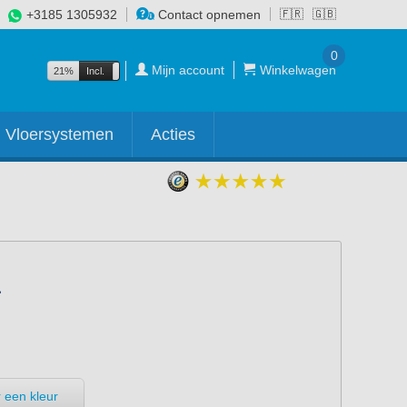
+3185 1305932
Contact opnemen
🇫🇷
🇬🇧
0
Mijn account
Winkelwagen
21%
Incl.
Excl.
Vloersystemen
Acties
 een kleur