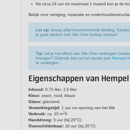
Na circa 24 uur tot maximaal 1 maand kun je de boo
Bekijk voor reiniging, reparatie en onderhoudsinstructi
Let op:
draag altijd beschermende kleding, hands
je gaat werken met Silic One fouling release!
Tip:
wil je het effect van Silic One verlengen zond
brengen? Gebruik dan na het eerste jaar
Hempel In
te verlengen.
Eigenschappen van Hempel S
Inhoud:
0,75 liter, 2,5 liter
Kleur:
zwart, rood, blauw
Glans:
glanzend
Verwerkingstijd:
1 uur na opening van het blik
2
Verbruik:
ca. 10 m
/l
Handdroog:
3 uur (bij 20°C)
Overschilderbaar:
16 uur (bij 20°C)