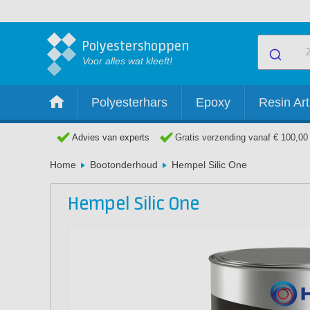
Polyestershoppen
Voor alles wat kleeft!
Polyesterhars
Epoxy
Resin Art
Advies van experts
Gratis verzending vanaf € 100,00
Home
Bootonderhoud
Hempel Silic One
Hempel Silic One