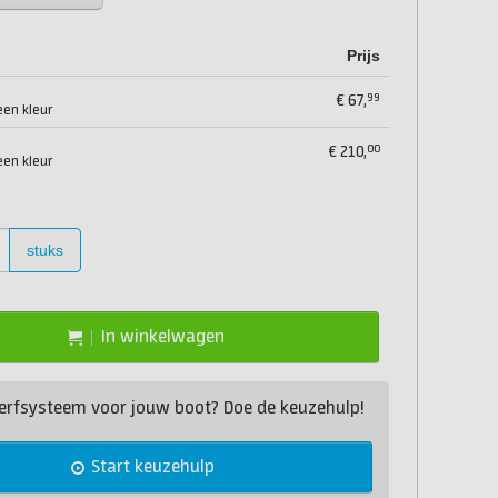
Prijs
99
€
67,
een kleur
00
€
210,
een kleur
stuks
In winkelwagen
 verfsysteem voor jouw boot? Doe de keuzehulp!
Start keuzehulp