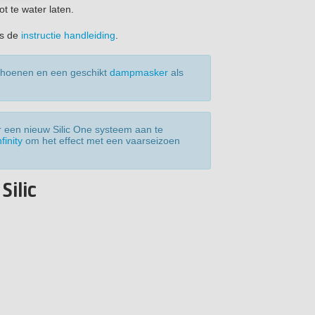
t te water laten.
es de
instructie handleiding
.
choenen en een geschikt
dampmasker
als
er een nieuw Silic One systeem aan te
finity
om het effect met een vaarseizoen
ilic