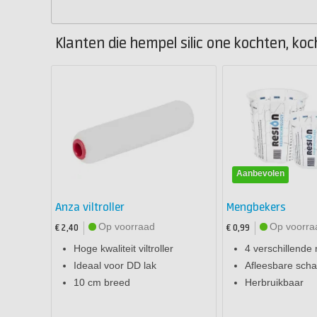
Klanten die hempel silic one kochten, koc
Aanbevolen
Anza viltroller
Mengbekers
Op voorraad
Op voorra
€ 2,40
€ 0,99
Hoge kwaliteit viltroller
4 verschillende
Ideaal voor DD lak
Afleesbare schaa
10 cm breed
Herbruikbaar