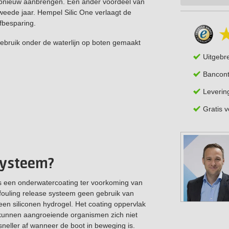
 opnieuw aanbrengen. Een ander voordeel van
tweede jaar. Hempel Silic One verlaagt de
ofbesparing.
 gebruik onder de waterlijn op boten gemaakt
Uitgebr
Bancont
Leverin
Gratis 
 systeem?
is een onderwatercoating ter voorkoming van
t fouling release systeem geen gebruik van
 een siliconen hydrogel. Het coating oppervlak
 kunnen aangroeiende organismen zich niet
sneller af wanneer de boot in beweging is.